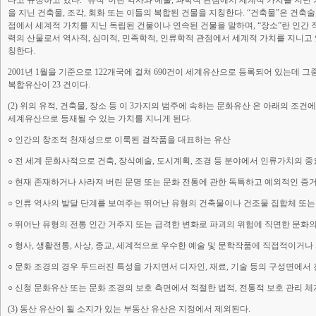
다고 규정하고 있다. “유적”이란 역사와 예술, 과학적 관점에서 세계적 가치를 지닌 
을 지닌 건축물, 조각, 회화 또는 이들의 복합된 건물을 지칭한다. “건축물”은 건축술
점에서 세계적 가치를 지닌 독립된 건물이나 연속된 건물을 말하며, “장소”란 인간
력의 산물로서 역사적, 심미적, 민족학적, 인류학적 관점에서 세계적 가치를 지니고
칭한다.
2001년 1월을 기준으로 122개국에 걸쳐 690건이 세계유산으로 등록되어 있는데 그중
복합유산이 23 건이다.
(2) 위의 유적, 건축물, 장소 등 이 3가지의 범주에 속하는 문화유산 은 아래의 조
세계유산으로 등재될 수 있는 가치를 지니게 된다.
○ 인간의 창조적 천재성으로 이룩된 걸작품을 대표하는 유산
○ 전 세계 문화사적으로 건축, 장식예술, 도시계획, 조경 등 분야에서 인류가치의 
○ 현재 존재하거나 사라져 버린 문명 또는 문화 전통에 관한 독특하고 예외적인 증
○ 인류 역사의 발달 단계를 보여주는 뛰어난 유형의 건축물이나 건조물 집합체 또는
○ 뛰어난 유형의 전통 인간 거주지 또는 급격한 변화로 파괴의 위험에 직면한 문화의
○ 형사, 생활전통, 사상, 종교, 세계적으로 우수한 예술 및 문학작품에 직접적이거나
○ 문화 조경의 경우 두드러진 특성을 가지면서 디자인, 재료, 기술 등의 구성면에서 
○ 신청 문화유산 또는 문화 조경의 보호 측면에서 적절한 법적, 전통적 보호 관리 체
(3) 동산 유산이 될 소지가 있는 부동산 유산은 지정에서 제외된다.