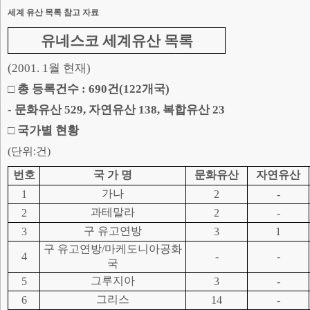
세계 유산 목록 참고 자료
유네스코 세계유산 목록
(2001. 1월 현재)
□ 총 등록건수 : 690건(122개국)
- 문화유산 529, 자연유산 138, 복합유산 23
□ 국가별 현황
(단위:건)
번호
국 가 명
문화유산
자연유산
가나
1
2
-
과테말라
2
2
-
구 유고연방
3
3
1
구 유고연방/마케도니아공화
4
-
-
국
그루지아
5
3
-
그리스
6
14
-