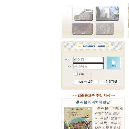
==
김준봉교수 추천 저서
==
흙과 불의 과학적 만남
흙과 불이 어떻게
과학적으로 만났
나? 무슨역할을 하
나? 제목으로부터
작은 질문을 유발