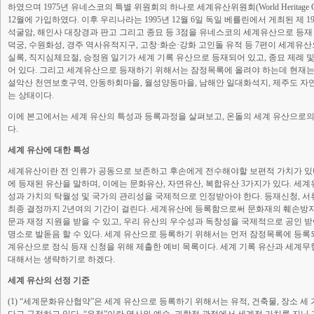
하였으며 1975년 유네스코의 특별 위원회의 하나로 세계유산위원회(World Heritage Co
12월에 가입하였다. 이후 우리나라는 1995년 12월 6일 독일 베를린에서 게최된 
석굴암, 해인사 대장경과 판고 그리고 종묘 등 3점을 유네스코의 세계유산으로 등재
덕궁, 수원화성, 경주 역사유적지구, 고창·화순·강화 고인돌 유적 등 7편이 세계유
실록, 직지심체요절, 승정원 일기가 세계 기록 유산으로 등재되어 있고, 종묘 제
어 있다. 그리고 세계유산으로 등재하기 위해서는 잠정목록에 올려야 하는데 현재는 
설악산 천연보호구역, 안동하회마을, 월성양동마을, 남해안 일대화석지, 제주도 자
는 상태이다.
이에 본고에서는 세계 유산의 특성과 등록과정을 살펴보고, 온돌의 세계 유산으로의
다.
세계 유산에 대한 특성
세계유산이란 전 인류가 공동으로 보존하고 후손에게 전수해야할 보편적 가치가 
에 등재된 유산을 말하며, 이에는 문화유산, 자연유산, 복합유산 3가지가 있다. 
성과 가치의 탁월성 및 국가의 관리성을 국제적으로 인정받아야 한다. 등재신청, 
최종 결정까지 2년여의 기간이 걸린다. 세계유산에 등록함으로써 문화재의 훼손방지
문과 재정 지원을 받을 수 있고, 우리 유산의 우수성과 독창성을 국제적으로 공인 
명소로 발돋음 할 수 있다. 세계 유산으로 등록하기 위해서는 먼저 잠정목록에 등록
계유산으로 정식 등재 신청을 위해 제출한 예비 목록이다. 세계 기록 유산과 세계무
대해서는 생략하기로 하겠다.
세계 유산의 선정 기준
(1) “세계문화유산협약”은 세계 유산으로 등록하기 위해서는 유적, 건축물, 장소 세