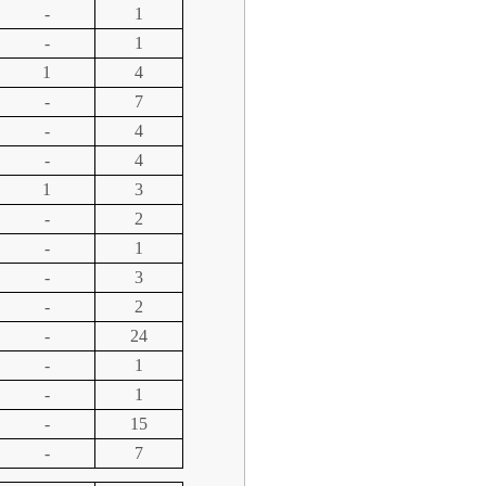
-
1
-
1
1
4
-
7
-
4
-
4
1
3
-
2
-
1
-
3
-
2
-
24
-
1
-
1
-
15
-
7