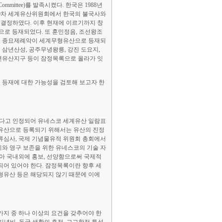
mmittee)를 발족시켰다. 한국은 1988년
제 19차 세계유산위원회에서 한국의 불국사와
 결정하였다. 이후 현재에 이르기까지 창
산으로 등재되었다. 또 훈민정음, 조선왕조
례 및 종묘제례악이 세계무형유산으로 등재되
삼년산성, 공주무녕왕릉, 강진 도요지,
연유산지구 등이 잠정목록으로 올라가 잇
 등재에 대한 가능성을 검토해 보고자 한
있다고 인정되어 유네스코 세계유산 일람표
세계유산으로 등록되기 위해서는 유산의 진정
서류심사, 국제 기념물유적 위원회 총회에서
와 영구 보존을 위한 유네스코의 기술 자
받아 국내외에 홍보, 선양함으로써 국제적
되어 있어야 한다. 잠정목록이란 향후 세
형유산 등은 해당되지 않기 때문에 이에
 가지 중 하나 이상의 요건을 갖추어야 한