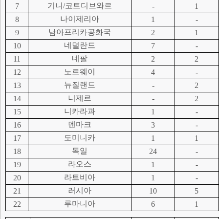
기니/코트디브와르
7
-
1
나이제리아
8
1
-
남아프리카공화국
9
2
1
네덜란드
10
7
-
네팔
11
2
2
노르웨이
12
4
-
뉴질랜드
13
-
2
니제르
14
-
2
니카라과
15
1
-
덴마크
16
3
-
도미니카
17
1
1
독일
18
24
-
라오스
19
1
-
라트비아
20
1
-
러시아
21
10
5
루마니아
22
6
1