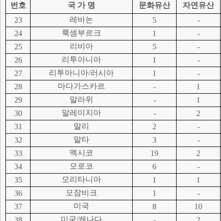
번호
국 가 명
문화유산
자연유산
레바논
23
5
-
룩셈부르크
24
1
-
리비아
25
5
-
리투아니아
26
1
-
리투아니아/러시아
27
1
-
마다가스카르
28
-
1
말라위
29
-
1
말레이지아
30
-
2
말리
31
2
-
말타
32
3
-
멕시코
33
19
2
모로코
34
6
-
모리타니아
35
1
1
모잠비크
36
1
-
미국
37
8
10
미국/캐나다
38
-
2