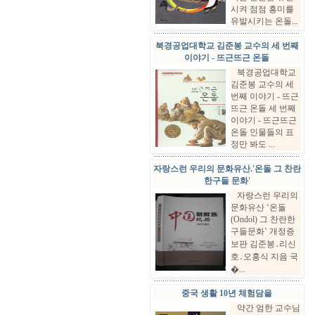
시켜 점점 흥미를
유발시키는 온돌...
북경공업대학교 김준봉 교수의 세 번째
이야기 - 뜨근뜨근 온돌
북경공업대학교
김준봉 교수의 세
번째 이야기 - 뜨근
뜨근 온돌 세 번째
이야기 - 뜨근뜨근
온돌 인물들의 표
정만 봐도 ...
자랑스런 우리의 문화유산.'온돌 그 찬란
한구들 문화'
자랑스런 우리의
문화유산 ‘온돌
(Ondol) 그 찬란한
구들문화’ 개정증
보판 김준봉․리신
호․오홍식 지음 국
�...
중국 생활 10년 체험담을
약간 엄한 교수님