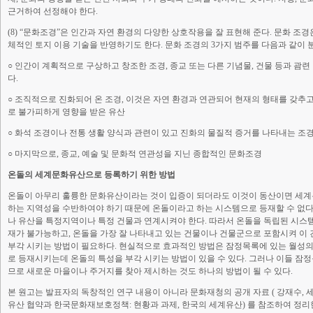
근거하여 선정해야 한다.
(8) “문화조경”은 인간과 자연 환경의 다양한 상호작용을 잘 표현해 준다. 문화 
체적인 토지 이용 기술을 반영하기도 한다. 문화 조경의 3가지 범주를 다음과 같이 분
○ 인간이 계획적으로 구상하고 창조한 조경, 종교 또는 다른 기념물, 건물 등과 괌
다.
○ 조직적으로 진화되어 온 조경, 이것은 자연 환경과 연관되어 현재의 형태를 갖추고 
로 불가피하게 영향을 받은 유산
○ 화석 조경이나 전통 생활 양식과 관련이 있고 진화의 물질적 증거를 나타내는 조
○ 마지막으로, 종교, 예술 및 문화적 연관성을 지닌 종합적인 문화조경
온돌의 세계문화유산으로 등록하기 위한 방법
온돌이 아무리 훌륭한 문화유산이라는 것이 입증이 되더라도 이것이 동산이면 세계유
하는 지역성을 수반하여야 하기 때문에 온돌이라고 하는 시스템으로 등재할 수 없다
나 유산을 특정지역이나 특정 건물과 연계시켜야 한다. 따라서 온돌을 독립된 시스
재가 불가능하고, 온돌을 가장 잘 나타내고 있는 건물이나 건물군으로 포함시켜 이
부각 시키는 방법이 필요하다. 현실적으로 효과적인 방법은 잠정목록에 있는 월성
로 등재시키는데 온돌의 특성을 부각 시키는 방법이 있을 수 있다. 그러나 이들 잠정
므로 새로운 마을이나 주거지를 찾아 제시하는 것도 하나의 방법이 될 수 있다.
본 원고는 발표자의 독창적인 연구 내용이 아니라 문화재청의 공개 자료 ( 강재수, 
유산 협약과 한국문화재보호정책: 현황과 과제, 한국의 세계유산) 를 참조하여 정리