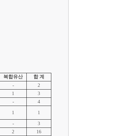
복합유산
합 계
-
2
1
3
-
4
1
1
-
3
2
16