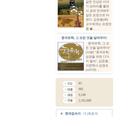
같은 인상은 이야
기 보따리를 풀면
서 금세 연극배우
같은 표정으로 바
뀐다. 김준봉(48)
교수에게는 표정만
큼 �...
중국유학, 그 모든 것을 알려주마!
중국유학, 그 모
든 것을 알려주마!
[서평] “중국유학,
성공을 위한 13가
지 열쇠”, 김준봉,
어문학사 김영조
(sol119) ...
83
992
6,146
2,101,608
현재접속자
: 12 (회원 0)