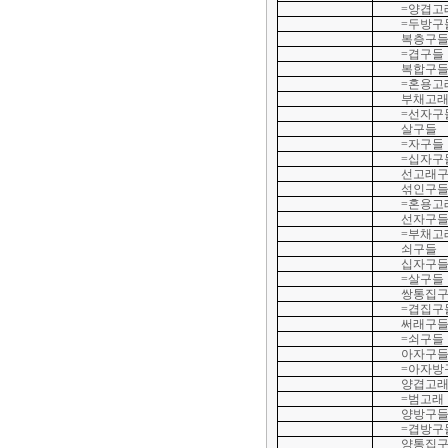
=양겹고
=두방구
복층구
=겹구들
복합구
=혼용고
부채고
=선자구
살구들
=자구들
=십자구
선고래
섞인구
=혼용고
선자구
=부채고
쇠구들
십자구
=살구들
쌍통집
=겹집구
써래구
=쇠구들
아자구
=아자방
양겹고
=범고래
양방구
=겹방구
양통집