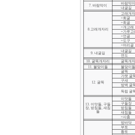
바람막
7. 바람막이
내굴길
고래개
=회굴
=회골
=개고래
8.고래개자리
=가루고
=언골
=도구
=머리골
내굴길
9. 내굴길
연도
10. 굴뚝개자리
굴뚝개
11. 불맞이돌
불맞이
굴뚝
가랫 굴
구새
12. 굴뚝
방벽 굴
독립 굴
이맛돌
구들장
13. 이맛돌, 구들
장, 받침돌, 새침
받침돌
돌
새침돌
=사춤
방바닥
부토
황토