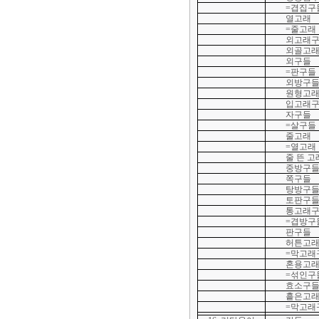
=겹집구
열고래
=줄고래
외고래
외골고
외구들
=판구들
외방구
원형고
입고래
자구들
=살구들
줄고래
=열고래
줄 뜬 
중방구
쪽구들
탕방구
토판구
통고래
=겹방구
판구들
허튼고
=막고래
혼용고
=섞인구
효소구
흩은고
=막고래