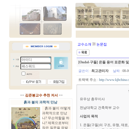
교수소개
논문집
[Ondol-구들] 온돌 용어 표준화
글쓴이
:
최고관리자
날짜
: 08-
트랙백 주소 :
http://www.kjbchina.
==
김준봉교수 추천 저서
==
유우상 총무이사
흙과 불의 과학적 만남
전남대학교 건축학부 교수
흙과 불이 어떻게
과학적으로 만났
사업의 목적
나? 무슨역할을 하
나? 제목으로부터
1. 온돌(구들)의 구조, 유형,
작은 질문을 유발