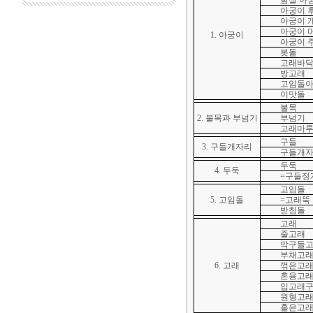
함실 아
아궁이 
아궁이 
아궁이 
1. 아궁이
아궁이 
봇돌
고래바
방고래
고임돌
이맛돌
불목
2. 불목과 부넘기
부넘기
고래마
구들
3. 구들개자리
구들개
두둑
4. 두둑
=구들정
고임돌
5. 고임돌
=고래뚝
받침돌
고래
줄고래
막구들
부채고
6. 고래
꺾은고
혼용고
입고래
원형고
흩은고