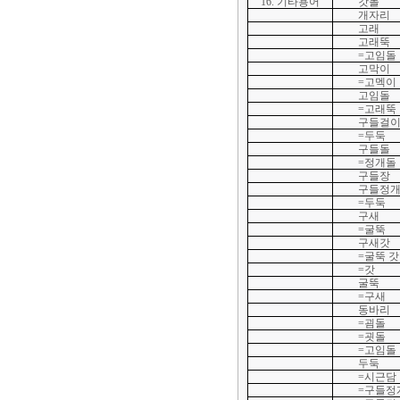
16. 기타용어
갓돌
개자리
고래
고래뚝
=고임돌
고막이
=고멕이
고임돌
=고래뚝
구들걸이
=두둑
구들돌
=정개돌
구들장
구들정
=두둑
구새
=굴뚝
구새갓
=굴뚝 갓
=갓
굴뚝
=구새
동바리
=굄돌
=굇돌
=고임돌
두둑
=시근담
=구들정