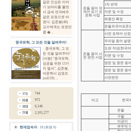
같은 인상은 이야
1차 번역
기 보따리를 풀면
온돌 용어 외
국어 표기 표
자문 및 수정
서 금세 연극배우
준화 사업
같은 표정으로 바
최종안 확정
뀐다. 김준봉(48)
온돌외국어표준표
교수에게는 표정만
큼 �...
사전 표제어 선정
우리말 용어 설명
중국유학, 그 모든 것을 알려주마!
도판 작성(한국어,
중국유학, 그 모
든 것을 알려주마!
온돌 용어 사
자문 및 수정
전 편찬 사업
[서평] “중국유학,
영문 및 중문 용
성공을 위한 13가
지 열쇠”, 김준봉,
영문 및 중문 용
어문학사 김영조
사전편찬
(sol119) ...
744
972
비고
한국
6,146
온돌
2,101,277
구들
아궁이
부뚜막 
현재접속자
: 18 (회원 0)