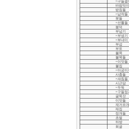
=구들걸
바람막
받침돌
=납작돌
봇돌
=선틀돌
봉덕
부넘기
=부넹기
=부내미
부섭
부토
불목
불목돌
=이맛돌
불집
=아궁이
사춤돌
=새침돌
시근담
=두둑
=구들정
굴뚝갓
이맛돌
재거르
재집
정개돌
초벌
하방
회굴