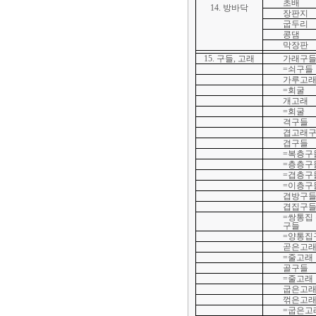
초배
14. 방바닥
장판지
굽두리
콩댐
막장판
15. 구들, 고래
가래구
=쇠구들
가루고
=회굴
개고래
=회굴
격구들
겹고래
겹구들
=복층구
=층층구
=겹층구
=이층구
겹방구
겹집구
=쌍통집
구들
=양통집
곧은고
=줄고래
골구들
=줄고래
굽은고
꺾은고
=굽은고