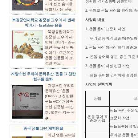
정확한 의사소통에 공헌한다.
시켜 점점 흥미를
유발시키는 온돌...
2. 우리말 온돌 용어를 영어와 
사업의 내용
북경공업대학교 김준봉 교수의 세 번째
이야기 - 뜨근뜨근 온돌
1. 온돌 용어 표준화 사업
북경공업대학교
김준봉 교수의 세
→ 우리말 용어의 표준화(통일화
번째 이야기 - 뜨근
뜨근 온돌 세 번째
2. 온돌 용어 외국어 표기 표준화
이야기 - 뜨근뜨근
→ 온돌 용어의 영문, 중문 표준
온돌 인물들의 표
정만 봐도 ...
3. 온돌 용어 사전 편찬 사업
자랑스런 우리의 문화유산.'온돌 그 찬란
→ 온돌 용어를 간략하게 설명한 
한구들 문화'
사업의 진행계획
자랑스런 우리의
문화유산 ‘온돌
(Ondol) 그 찬란한
사업
세
구들문화’ 개정증
보판 김준봉․리신
온돌 용어 수집 
호․오홍식 지음 국
온돌 용어 표
�...
표준화 작업
준화 사업
온돌표준용어 발
중국 생활 10년 체험담을
약간 엄한 교수님
우리말 온돌 용어