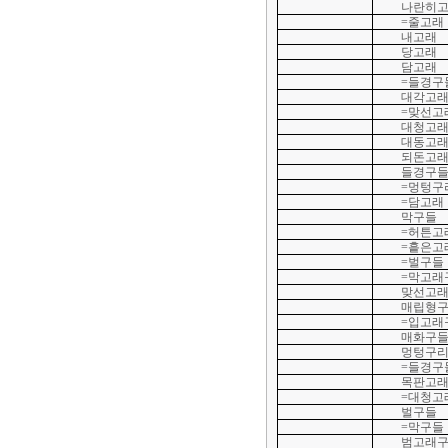
나란히
=줄고래
내고래
당고래
담고래
=들경구
대각고
=맞선고
대청고
대동고
되돈고
들경구
=멍텅구
=담고래
막구들
=허튼고
=흩은고
=벌구들
=막고래
맞선고
매립형
=입고래
매화구
멍텅구
=들경구
목판고
=대청고
벌구들
=막구들
범고래