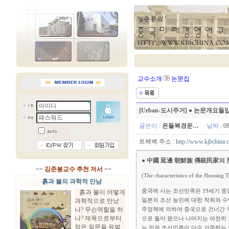
교수소개
논문집
[Urban-도시주거] ● 논문개요
글쓴이
:
온돌북경운…
날짜
: 0
트랙백 주소 :
http://www.kjbchina.
● 中國 延邊 朝鮮族 傳統民家의
==
김준봉교수 추천 저서
==
(The characteristics of the Housin
흙과 불의 과학적 만남
중국에 사는 조선민족은 19세기 중
흙과 불이 어떻게
과학적으로 만났
일본의 조선 농민에 대한 착취와 수
나? 무슨역할을 하
주정책에 의하여 중국으로 건너간 우리
나? 제목으로부터
으로 돌아 왔으나 나머지는 여전히 
작은 질문을 유발
는 먼저 조선민족이 다수 거주하는 연