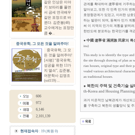
같은 인상은 이야
관계를 확대하여 遼寧省에 거주하는 
기 보따리를 풀면
알아보고, 또한 각 민족 민가의 변
서 금세 연극배우
호영향관계가 있었고, 이러한 상호
같은 표정으로 바
하는 발판이 되며, 동북아 민가 계
뀐다. 김준봉(48)
써 이 지역의 민가의 계통을 밝히려
교수에게는 표정만
한반도에 분포하는 한국민가를 객관
큼 �...
● 中國 遼寧省 滿洲族 民家의 특
중국유학, 그 모든 것을 알려주마!
ina)
중국유학, 그 모
든 것을 알려주마!
This study is to identify the type a
[서평] “중국유학,
the site through drawing of plan as w
성공을 위한 13가
rian houses, original type and their p
지 열쇠”, 김준봉,
vealed various architectural character
어문학사 김영조
an traditional houses.
(sol119) ...
●
북한의 주택 및 건축기술 실
th-Korea and Housing Planning
606
과거 미온적인 남북관계가 개선되고
972
를 구축하고 북한의 생활양식 및 
6,146
2,101,139
현재접속자
: 19 (회원 0)