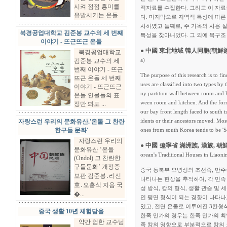
시켜 점점 흥미를
적자료를 수집한다. 그리고 이 자료
유발시키는 온돌...
다. 마지막으로 지역적 특성에 따른
사하였고 둘째로, 주 가옥의 사용 
북경공업대학교 김준봉 교수의 세 번째
특성을 찾아내었다. 그 외에 목구조
이야기 - 뜨근뜨근 온돌
● 中國 東北地域 韓人同胞(朝鮮
북경공업대학교
김준봉 교수의 세
a)
번째 이야기 - 뜨근
The purpose of this research is to fi
뜨근 온돌 세 번째
uses are classified into two types by
이야기 - 뜨근뜨근
ny partition wall between room and k
온돌 인물들의 표
ween room and kitchen. And the forme
정만 봐도 ...
our bay front length faced to south 
자랑스런 우리의 문화유산.'온돌 그 찬란
idents or their ancestors moved. Mos
한구들 문화'
ones from south Korea tends to be 'S
자랑스런 우리의
● 中國 遼寧省 滿洲族, 漢族, 
문화유산 ‘온돌
orean's Traditional Houses in Liaoni
(Ondol) 그 찬란한
구들문화’ 개정증
중국 동북부 요녕성의 조선족, 만주
보판 김준봉․리신
나타나는 현상을 추적하여, 각 민족
호․오홍식 지음 국
성 방식, 캉의 형식, 생활 관습 
�...
인 평면 형식이 되는 경향이 나타나
있고, 전면 온돌로 이루어진 3칸
중국 생활 10년 체험담을
한족 민가의 경우는 한족 민가의 획
약간 엄한 교수님
족 캉의 영향으로 부분적으로 캉의 