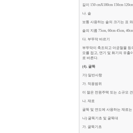
길이 150 cmX180cm 150cm 120c
나. 솥
보통 사용하는 솥의 크기는 표 와
솥의 지름 75cm, 60cm 45cm, 40cm
다. 부뚜막 바르기
부뚜막이 축조되고 아궁철물 등의
모를 접고, 연기 및 화기의 유
로 바른다.
(4). 굴뚝
가) 일반사항
가. 적용범위
이 절은 전원주택 또는 소규모 
나. 재료
굴뚝 및 연도에 사용하는 재료는 
나) 굴뚝기초 및 굴뚝대
가. 굴뚝기초