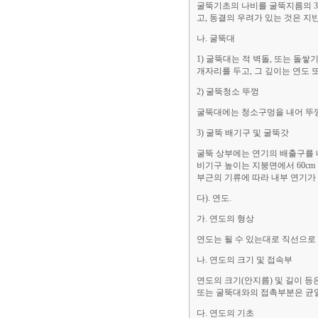
굴뚝기초의 나비를 굴뚝지름의 3배
고, 동결의 우려가 있는 것은 지반에
나. 굴뚝대
1) 굴뚝대는 적 벽돌, 또는 돌
개자리를 두고, 그 깊이는 연도 
2) 굴뚝청소 뚜껑
굴뚝대에는 청소구멍을 내어 뚜
3) 굴뚝 배기구 및 굴뚝갓
굴뚝 상부에는 연기의 배출구를 
비기구 높이는 지붕면에서 60cm
부근의 기류에 따라 내부 연기가 
다). 연도.
가. 연도의 형상
연도는 될 수 있는대로 직선으로
나. 연도의 크기 및 접속부
연도의 크기(안지름) 및 길이 등
또는 굴뚝대와의 접촉부분은 균열
다. 연도의 기초