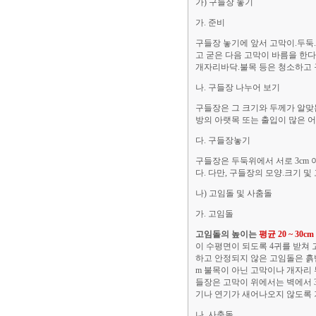
가) 구들장 놓기
가. 준비
구들장 놓기에 앞서 고막이.두둑
고 굳은 다음 고막이 바름을 한다
개자리바닥.불목 등은 청소하고 
나. 구들장 나누어 보기
구들장은 그 크기와 두께가 알맞는
방의 아랫목 또는 출입이 많은 
다. 구들장놓기
구들장은 두둑위에서 서로 3cm 
다. 다만, 구들장의 모양.크기 및
나) 고임돌 및 사춤돌
가. 고임돌
고임돌의 높이는
평균 20 ~ 30
이 수평면이 되도록 4귀를 받쳐
하고 안정되지 않은 고임돌은 흙반
m 불목이 아닌 고막이나 개자리 
들장은 고막이 위에서는 벽에서 
기나 연기가 새어나오지 않도록 
나. 사춤돌