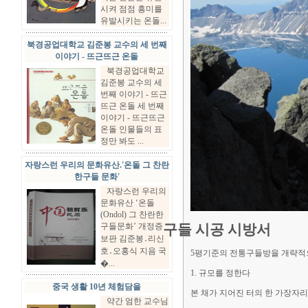
시켜 점점 흥미를
유발시키는 온돌...
북경공업대학교 김준봉 교수의 세 번째
이야기 - 뜨근뜨근 온돌
북경공업대학교
김준봉 교수의 세
번째 이야기 - 뜨근
뜨근 온돌 세 번째
이야기 - 뜨근뜨근
온돌 인물들의 표
정만 봐도 ...
자랑스런 우리의 문화유산.'온돌 그 찬란
한구들 문화'
자랑스런 우리의
문화유산 ‘온돌
(Ondol) 그 찬란한
구들문화’ 개정증
구들 시공 시방서
보판 김준봉․리신
호․오홍식 지음 국
5평기준의 전통구들방을 개략적으
�...
1. 규모를 정한다
중국 생활 10년 체험담을
본 채가 지어진 터의 한 가장자리
약간 엄한 교수님