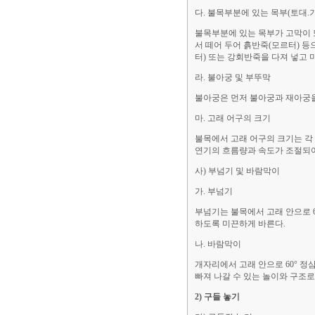
다. 불목부분에 있는 목부(토대.
불목부분에 있는 목부가 고막이 
서 떼어 두어 흙반죽(모르터) 등
터) 또는 강회반죽을 다져 넣고 
라. 불아궁 및 부뚜막
불아궁은 먼저 불아궁과 재아궁을 
마. 고래 어구의 크기
불목에서 고래 어구의 크기는 각 
연기의 흐름량과 속도가 조절되어
사) 부넘기 및 바람막이
가. 부넘기
부넘기는 불목에서 고래 안으로 6
하도록 미끈하게 바른다.
나. 바람막이
개자리에서 고래 안으로 60° 
빠져 나갈 수 있는 놀이와 구조로
2) 구들 놓기