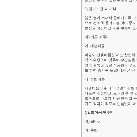
발생할 우려가 있는 부분을 감시
2) 열기조절 과 대책
불은 열이 서서히 올라가도록 계
으로 건조해 들어가는 것이 좋다.
발생을 예방하고 다른 부분이 오
마) 바름 마무리
가. 재벌바름
바탕이 진흙바름일 때는 완전히 
벽의 수평먹에 맞추어 수평실을 
면이 불룩진 곳은 적절한 기구로
를 하여 흙반죽(모르터)가 굳는데
나. 정벌바름
재벌바름에 뒤따라 정벌바름을 할
되도록 수정하고, 모래알.흙 및
흙손으로 바르되, 바름면은 잘 문
지고 직각이 되도록 빈틈없이 바
(3). 불아궁.부뚜막
가) 불아궁
가. 종별