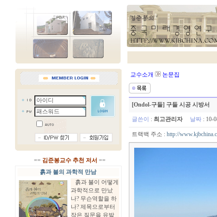
교수소개
논문집
[Ondol-구들] 구들 시공 시방서
글쓴이
:
최고관리자
날짜
: 10-
트랙백 주소 :
http://www.kjbchina.
==
김준봉교수 추천 저서
==
흙과 불의 과학적 만남
흙과 불이 어떻게
과학적으로 만났
나? 무슨역할을 하
나? 제목으로부터
작은 질문을 유발