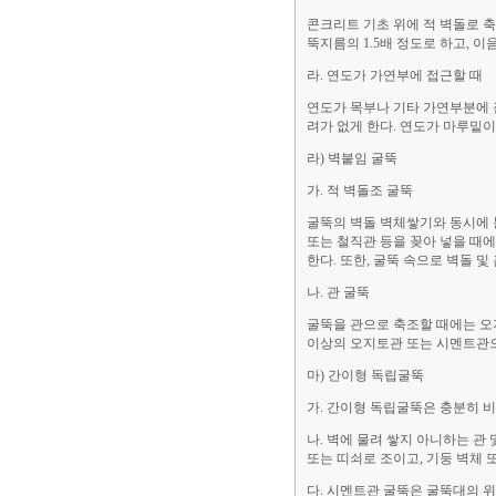
콘크리트 기초 위에 적 벽돌로 축
뚝지름의 1.5배 정도로 하고, 
라. 연도가 가연부에 접근할 때
연도가 목부나 기타 가연부분에 
려가 없게 한다. 연도가 마루밑
라) 벽붙임 굴뚝
가. 적 벽돌조 굴뚝
굴뚝의 벽돌 벽체쌓기와 동시에 물
또는 철직관 등을 꽂아 넣을 때
한다. 또한, 굴뚝 속으로 벽돌 
나. 관 굴뚝
굴뚝을 관으로 축조할 때에는 오지
이상의 오지토관 또는 시멘트관으
마) 간이형 독립굴뚝
가. 간이형 독립굴뚝은 충분히 비
나. 벽에 물려 쌓지 아니하는 관 
또는 띠쇠로 조이고, 기둥 벽체 
다. 시멘트관 굴뚝은 굴뚝대의 위치