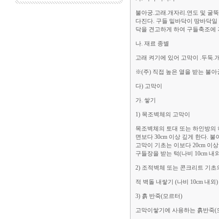
불아궁.고래.개자리.연도 및 굴
다진다. 구들 밑바닥이 땅바닥일
닥을 견고하게 하여 구들축조에 
나. 재료 종별
고래 켜기에 있어 고막이 .두둑.
※(주) 직접 높은 열을 받는 
다) 고막이
가. 쌓기
1) 목조벽체의 고막이
목조벽체의 토대 또는 하인방의 
면보다 30cm 이상 깊게 한다. 
고막이 기초는 이보다 20cm 이상
구들장을 받는 턱(나비 10cm 내
2) 조적벽체 또는 콘크리트 기
적 벽돌 내쌓기 (나비 10cm 
3) 흙 반죽(모르터)
고막이쌓기에 사용하는 흙반죽(모