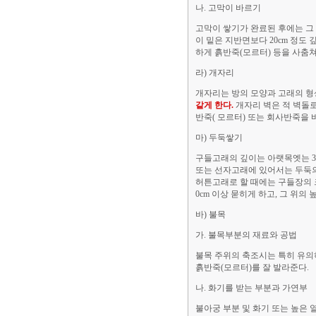
나. 고막이 바르기
고막이 쌓기가 완료된 후에는 그
이 밑은 지반면보다 20cm 정도
하게 흙반죽(모르터) 등을 사춤쳐
라) 개자리
개자리는 방의 모양과 고래의 형상
같게 한다.
개자리 벽은 적 벽돌로
반죽( 모르터) 또는 회사반죽을 
마) 두둑쌓기
구들고래의 깊이는 아랫목엣는 30c
또는 선자고래에 있어서는 두둑의 
허튼고래로 할 때에는 구들장의 
0cm 이상 묻히게 하고, 그 위의
바) 불목
가. 불목부분의 재료와 공법
불목 주위의 축조시는 특히 유의하
흙반죽(모르터)를 잘 발라준다.
나. 화기를 받는 부분과 가연부
불아궁 부분 및 화기 또는 높은 열