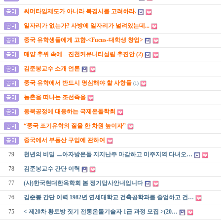
써머타임제도가 아니라 북경시를 고려하라.
일자리가 없는가? 사방에 일자리가 널려있는데...
중국 유학생들에게 고함-<Fucus-대학생 창업>
매양 추위 속에---진천커뮤니티설립 추진안 (2)
김준봉교수 소개 언론
중국 유학에서 반드시 명심해야 할 사항들
(1)
농촌을 떠나는 조선족을
동북공정에 대응하는 국제온돌학회
“중국 조기유학의 질을 한 차원 높이자”
중국에서 부동산 구입에 관하여
79
천년의 비밀 ㅡ아자방온돌 지지난주 마감하고 미주지역 다녀오…
78
김준봉교수 간단 이력
77
(사)한국현대한옥학회 봄 정기답사안내입니다
76
김준봉 간단 이력 1982년 연세대학교 건축공학과를 졸업하고 건…
75
< 제20차 황토방 짓기 전통온돌기술자 1급 과정 모집 >(20…