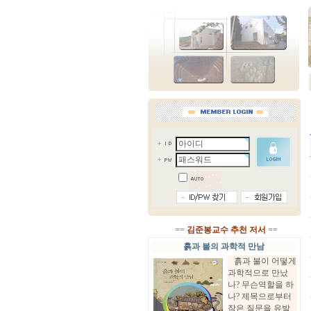
==
김준봉교수 추천 저서
==
흙과 불의 과학적 만남
흙과 불이 어떻게
과학적으로 만났
나? 무슨역할을 하
나? 제목으로부터
작은 질문을 유발