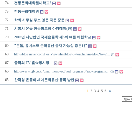
74
전통문화대학원대학교2
73
전통문화대학원
72
학회 사무실 주소 영문 국문 중문
71
시흥시 온돌 한옥황토방 아카데미(안)
70
2016년 사단법인 국제온돌학 제5회 여름 체험학교
69
"온돌, 유네스코 문화유산 등재 가능성 충분해"
68
http://blog.naver.com/PostView.nhn?blogId=touchchina&logNo=2…
(1)
67
중국의 TV 홈쇼핑시장---
66
http://www.cjb.co.kr/onair_new/vod/vod_prgm.asp?md=program/…
(2)
65
한국형 온돌의 세계문화유산 등록 방안
1
2
3
4
5
6