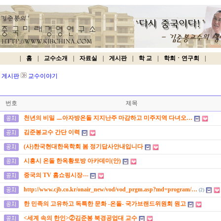
|
홈
|
교수소개
|
자료실
|
게시판
|
학 교
|
학회ㆍ연구회
|
게시판
교수이야기
번호
제목
천년의 비밀 ㅡ아자방온돌 지지난주 마감하고 미주지역 다녀오…
김준봉교수 간단 이력
(사)한국현대한옥학회 봄 정기답사안내입니다
시흥시 온돌 한옥황토방 아카데미(안)
중국의 TV 홈쇼핑시장---
http://www.cjb.co.kr/onair_new/vod/vod_prgm.asp?md=program/…
(2)
한 민족의 고유하고 독특한 문화 -온돌- 국가브랜드위원회 원고
<세계 속의 한인>②김준봉 북경공업대 교수