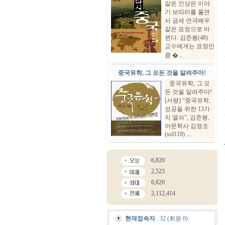
같은 인상은 이야
기 보따리를 풀면
서 금세 연극배우
같은 표정으로 바
뀐다. 김준봉(48)
교수에게는 표정만
큼 �...
중국유학, 그 모든 것을 알려주마!
중국유학, 그 모
든 것을 알려주마!
[서평] “중국유학,
성공을 위한 13가
지 열쇠”, 김준봉,
어문학사 김영조
(sol119) ...
6,820
2,523
6,820
2,112,414
현재접속자
: 32 (회원 0)