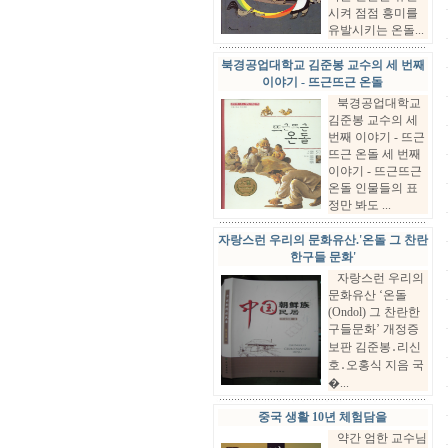
시켜 점점 흥미를
유발시키는 온돌...
북경공업대학교 김준봉 교수의 세 번째
이야기 - 뜨근뜨근 온돌
북경공업대학교
김준봉 교수의 세
번째 이야기 - 뜨근
뜨근 온돌 세 번째
이야기 - 뜨근뜨근
온돌 인물들의 표
정만 봐도 ...
자랑스런 우리의 문화유산.'온돌 그 찬란
한구들 문화'
자랑스런 우리의
문화유산 ‘온돌
(Ondol) 그 찬란한
구들문화’ 개정증
보판 김준봉․리신
호․오홍식 지음 국
�...
중국 생활 10년 체험담을
약간 엄한 교수님