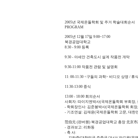
2005년 국제온돌학회 및 주거 학술대회순서
PROGRAM
2005년 12월 17일 9:00~17:00
북경공업대학교
8:30 - 9:00 등록
9:30 - 아세안 건축도시 설계 작품전 개막
9:30-11:00 작품전 관람 및 설명회
11: 00-11:30 <구들의 과학> 비디오 상영 / 
11:30-13:00 중식
13:00 - 18:00 회의순서
사회자: 따이지엔박사(국제온돌학회 부회장,
- 학회장인사: 김준봉박사(국제온돌학회 회장
- 기조연설: 김재윤(국제온돌학회 고문, 대한
范伯元 (판버웬) 북경공업대학교 총장 北京
- 경과보고: 리화동
- 축 사:
김하중(대한민국 주중국 대사)/ 안길원(무영건