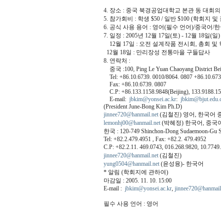
4. 장소 : 중국 북경공업대학교 본관 동 대회의
5. 참가회비 : 학생 $50 / 일반 $100 (학회지 
6. 공식 사용 용어 : 영어(필수 언어)/중국어/
7. 일정 : 2005년 12월 17일(토) - 12월 18일(일)
12월 17일 : 오전 설계작품 전시회, 총회 
12월 18일 : 만리장성 전통마을 구들답사
8. 연락처 :
중국 :100, Ping Le Yuan Chaoyang District Beij
Tel: +86.10.6739. 0010/8064. 0807 +86.10.673
Fax: +86.10.6739. 0807
C.P: +86.133.1158.9848(Beijing), 133.9188.1
E-mail:
jbkim@yonsei.ac.kr
:
jbkim@bjut.edu.
(President June-Bong Kim Ph.D)
jinnee720@hanmail.net
(김철진) 영어, 한국어
lemonhj00@hanmail.net
(박혜정) 한국어, 중국어
한국 : 120-749 Shinchon-Dong Sudaemoon-Gu Se
Tel: +82.2.479.4951 , Fax: +82.2. 479.4952
C.P: +82.2.11. 469.0743, 016.268.9820, 10.7749
jinnee720@hanmail.net
(김철진)
yung0504@hanmail.net
(윤성융)- 한국어
* 알림 (학회지에 관하여)
마감일 : 2005. 11. 10. 15:00
E-mail :
jbkim@yonsei.ac.kr
,
jinnee720@hanmail
필수 사용 언어 : 영어