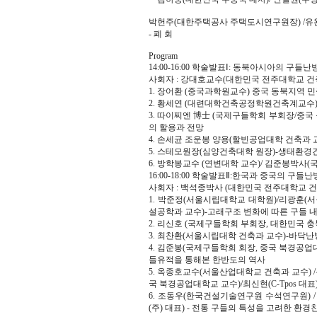
박헌주(대한주택공사 주택도시연구원장) /유
- 폐 회
Program
14:00-16:00 학술발표Ⅰ: 동북아시아의 구들난
사회자 : 강대호교수(대한민국 전주대학교 건
1. 장어환 (중국과학원교수) 중국 동북지역 
2. 황세연 (대련대학건축공정학원건축계교수
3. 따이찌엔 博士 (국제구들학회 부회장/중
의 할용과 전망
4. 손세균 조운봉 양용(할빈공업대학 건축과
5. 스테모원장(심양건축대학 원장)-생태환경
6. 방학봉교수 (연변대학 교수)/ 김준봉박사
16:00-18:00 학술발표Ⅱ:한국과 중국의 구들
사회자 : 백석종박사 (대한민국 전주대학교 
1. 박준정(서울시립대학교 대학원)/리광훈
설공학과 교수)-고래구조 변화에 따른 구들 내
2. 리신호 (국제구들학회 부회장, 대한민국 
3. 최찬환(서울시립대학 건축과 교수)-바닥
4. 김준봉(국제구들학회 회장, 중국 북경공업
들유적을 통해본 한반도의 역사
5. 옥종호교수(서울산업대학교 건축과 교수) 
국 북경공업대학교 교수)/최신현(C-Tpos 대
6. 조동우(한국건설기술연구원 수석연구원) /
(주) 대표) - 전통 구들의 특성을 고려한 