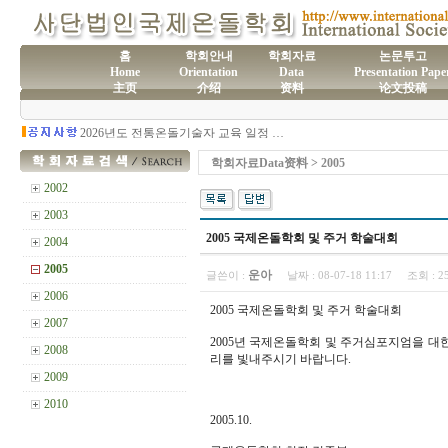
홈
학회안내
학회자료
논문투고
Home
Orientation
Data
Presentation Pape
主页
介绍
资料
论文投稿
(사)국제온돌학회 연간 기부금 모금액 및 활용실적 명세서
2026년도 전통온돌기술자 교육 일정 안내
제61차 전통온돌기술자 1,2급 교육과정 모집
제60차 전통온돌기술자 교육 모집
학회자료Data资料 > 2005
제59차 전통온돌기술자 1,2급 교육과정 모집 안내
제58차 전통온돌기술자 1,2급 교육과정 모집
2002
2003
2005 국제온돌학회 및 주거 학술대회
2004
2005
운아
글쓴이 :
날짜 :
08-07-18 11:17
조회 :
2
2006
2005 국제온돌학회 및 주거 학술대회
2007
2005년 국제온돌학회 및 주거심포지엄을 대
2008
리를 빛내주시기 바랍니다.
2009
2010
2005.10.