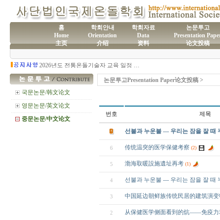
홈
학회안내
학회자료
논문투고
Home
Orientation
Data
Presentation Pape
主页
介绍
资料
论文投稿
(사)국제온돌학회 연간 기부금 모금액 및 활용실적 명세서
2026년도 전통온돌기술자 교육 일정 안내
제61차 전통온돌기술자 1,2급 교육과정 모집
제60차 전통온돌기술자 교육 모집
논문투고Presentation Paper论文投稿 >
제59차 전통온돌기술자 1,2급 교육과정 모집 안내
제58차 전통온돌기술자 1,2급 교육과정 모집
국문논문/韩文论文
영문논문/英文论文
번호
제목
중문논문/中文论文
선불과 누운불 --- 우리는 잠을 잘 때
传统温突的医学保健考察
6
(2)
渤海取暖設施遺址再考
5
(1)
선불과 누운불 --- 우리는 잠을 잘 때
4
中国延边朝鲜族传统民居的建筑演变
3
从保健医学侧面看到的炕——免疫力
2