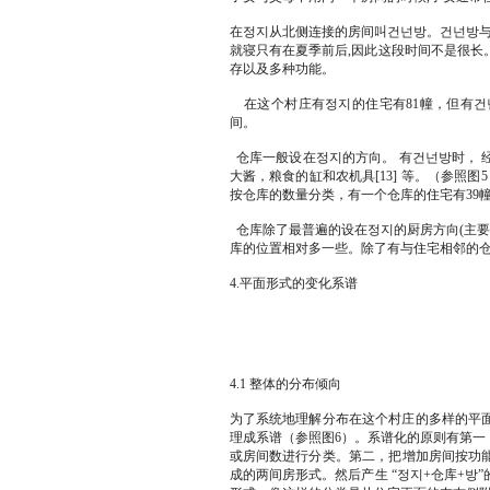
在정지从北侧连接的房间叫건넌방。건넌방与
就寝只有在夏季前后,因此这段时间不是很长
存以及多种功能。
在这个村庄有정지的住宅有81幢，但有건넌
间。
仓库一般设在정지的方向。 有건넌방时， 
大酱，粮食的缸和农机具[13] 等。（参照
按仓库的数量分类，有一个仓库的住宅有39幢
仓库除了最普遍的设在정지的厨房方向(主要
库的位置相对多一些。除了有与住宅相邻的
4.平面形式的变化系谱
4.1 整体的分布倾向
为了系统地理解分布在这个村庄的多样的平
理成系谱（参照图6）。系谱化的原则有第一
或房间数进行分类。第二，把增加房间按功
成的两间房形式。然后产生 “정지+仓库+