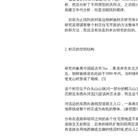
析。然后分析了不同类型的共同点。之后统
按建立年代分析，但是没能找到规律。
目前为止找到的对延边朝鲜族村庄研究有4—
研究采用调查整个村庄住宅平面的方法整体
的和方法，而且没有涉及到本次研究的目的
2. 村庄的空间结构
研究对象离中国延吉市5㎞ ，离龙井市东北
近。朝鲜族移居在此始于1890 年代。当时移
使龙山村形成了规模。[3]
这个村庄位于白头山山脉[4]一部分的帽儿
庄附近东西向河流[5]是该村庄水源，而且
河流边的东西向曲线型道路主入口，一条南
地界线使整个村庄成为有机的整体。(参照图1
分布在道路和胡同之间的各个住宅用地是不
道路交叉处附近，后来的移民扩散到四周定居
有道路在用地西侧或北侧的情况时候,把出入口设