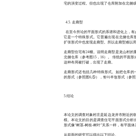
宅的演变过程。但也出现了仓库附加在北侧
4.5. 走廊型
在至今所论的平面形式的系谱和进化上，有
它是一个特殊形式。它普遍出现在北侧仓库
扩张形式中也发现走廊型。所以走廊型难以
走廊型住宅有24幢。说明走廊型是龙山村的
北侧仓库（参考图15，16）。 传统的平
这种布局被打破，出现了走廊。
走廊形式还包括几种特殊形式。如把仓库的一
的形式（参照图6,⑤），툇마루형形式（参照
5.结论
本论文的调查对象村庄是延边龙井市附近的朝鲜
模。本论文的目的是调查住宅平面形式分析出
形式像“树茎-树枝-树叶”关系一样，有平面
从前面的研究可以得出以下结论。