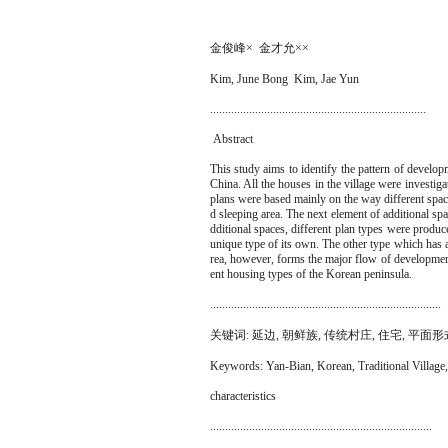
金俊峰× 金才允××
Kim, June Bong Kim, Jae Yun
........................................................................
Abstract
This study aims to identify the pattern of develop
China. All the houses in the village were investiga
plans were based mainly on the way different spa
d sleeping area. The next element of additional sp
dditional spaces, different plan types were produ
unique type of its own. The other type which has a
rea, however, forms the major flow of development
ent housing types of the Korean peninsula.
.............................................................................
关键词: 延边, 朝鲜族, 传统村庄, 住宅, 平面形
Keywords: Yan-Bian, Korean, Traditional Village,
characteristics
..........................................................................