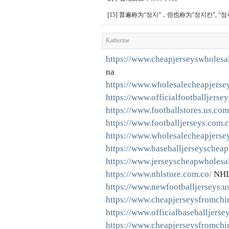
[15] 普遍称为“정지”，但也称为“정지칸”, “정
Katherine
https://www.cheapjerseyswholesa
na
https://www.wholesalecheapjerse
https://www.officialfootballjerse
https://www.footballstores.us.com
https://www.footballjerseys.com.c
https://www.wholesalecheapjerse
https://www.baseballjerseyschea
https://www.jerseyscheapwholesa
https://www.nhlstore.com.co/
NHL 
https://www.newfootballjerseys.u
https://www.cheapjerseysfromchi
https://www.officialbaseballjerse
https://www.cheapjerseysfromchi