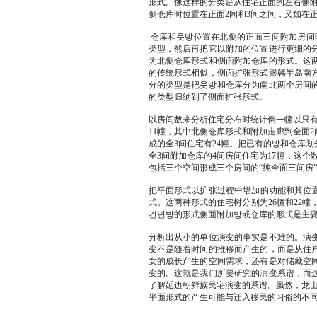
形式。像这样的分类是从住宅正面的左右侧附
侧仓库时位置在正面2间和3间之间，又如在
仓库和웃방位置在北侧的正面三间附加房间
类型，然后再把它以附加的位置进行更细的
为北侧仓库形式和侧面附加仓库的形式。这
的传统形式相似，侧面扩张形式跟韩半岛南
分的类型是把웃방和仓库分为南北两个房间
的类型归纳到了侧面扩张形式。
以房间数来分析住宅分布时统计倒一幢以只有
11幢，其中北侧仓库形式和附加走廊到全面
成的全3间住宅有24幢。把已有的방和仓库划
全3间附加仓库的4间房间住宅为17幢，这个
包括三个空间形成三个房间的“纯全面三间房
把平面形式以扩张过程中增加的功能和其位
式。这两种形式的住宅树分别为26幢和22幢
건넌방的形式侧面附加방或仓库的形式是主
分析出从小的单位演变的事实是不难的。演
变不是随着时间的推移而产生的，而是从住
女的成长产生的空间需求，还有是对储藏空
变的。这就是我们所要研究的演变系谱，而
了解延边朝鲜族民宅演变的系谱。虽然，龙山
平面形式的产生可能与迁入移民的习俗的不