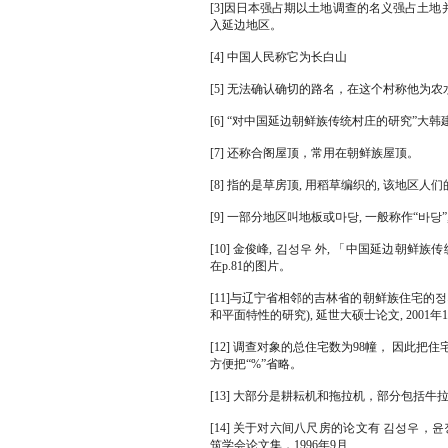
[3]因日本强占期以土地调查的名义强占土
入延边地区。
[4] 中国人民称它为长白山
[5] 无法确认确切的路名，在这个村称他为
[6] “对中国延边朝鲜族传统村庄的研究”大韩建
[7] 还称合阁屋顶，常用在朝鲜族屋顶。
[8] 指的是草房顶, 用稻草编织的, 该地区人
[9] 一部分地区叫地板或마당, 一般称作“바당
[10] 金俊峰, 김성우 外, 「中国延边朝鲜族
在p.81的图片。
[11]与辽宁省相邻的吉林省的朝鲜族住宅的
和平面特性的研究), 延世大硕士论文, 2001年1
[12] 调查对象的总住宅数为98幢， 因此
方便把“%”省略。
[13] 大部分是耕耘机和拖拉机，部分包括牛
[14] 关于对六间八尺房的论文有 김성우
筑学会论文集，1996年9月