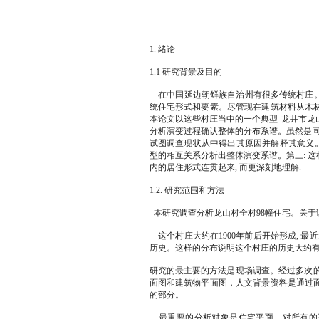
1. 绪论
1.1 研究背景及目的
在中国延边朝鲜族自治州有很多传统村庄。
统住宅形式和要素。尽管现在建筑材料从木
本论文以这些村庄当中的一个典型-龙井市龙
分析演变过程确认整体的分布系谱。虽然是同
试图调查现状从中得出其原因并解释其意义。
型的相互关系分析出整体演变系谱。第三: 
内的居住形式连贯起来, 而更深刻地理解.
1.2. 研究范围和方法
本研究调查分析龙山村全村98幢住宅。关于
这个村庄大约在1900年前后开始形成, 最近
历史。这样的分布说明这个村庄的历史大约有1
研究的最主要的方法是现场调查。经过多次的
面图和建筑物平面图，人文背景资料是通过
的部分。
最重要的分析对象是住宅平面。对所有的