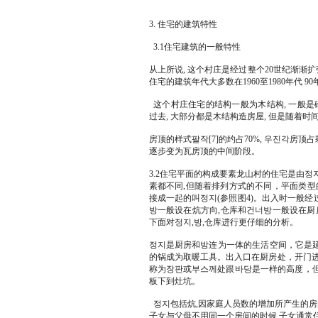
3. 住宅的建筑特性
3.1住宅建筑的一般特性
从上所说, 这个村庄是经过整个20世纪渐渐
住宅的建筑年代大多数在1960至1980年代 
这个村庄住宅的结构一般为木结构, 一般是
过去, 大部分都是木结构造房屋, 但是随着时
房顶的样式팔작[7]的约占70%, 우진각房顶
逐步变为瓦房顶的中间阶段。
3.2住宅平面的构成要素龙山村的住宅是由
素都不同,但随着排列方式的不同，平面类型
接成一起的叫정지(参照图4)。出入时一般
방一般设在炕方向,仓库和건너방一般设在厨
下面对정지,방,仓库进行更仔细的分析。
정지是厨房和방连为一体的生活空间，它是
的锅成为取暖工具。出入口在厨房处，开门进来的
称为장판或부스께处跟바당是一样的高度，但上
板下到灶坑。
정지包括炕,因家庭人员数的增加所产生的房
子女与父母不用同一个房间的时候,子女通常