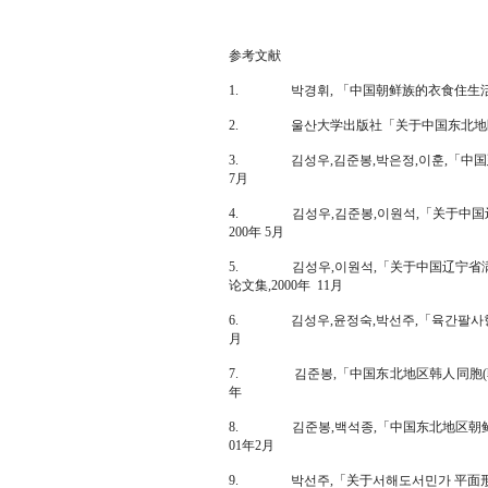
参考文献
1. 박경휘, 「中国朝鲜族的衣食住生活风俗
2. 울산大学出版社「关于中国东北地区朝鲜
3. 김성우,김준봉,박은정,이훈,「中国延
7月
4. 김성우,김준봉,이원석,「关于中国
200年 5月
5. 김성우,이원석,「关于中国辽宁省满
论文集,2000年 11月
6. 김성우,윤정숙,박선주,「육간팔사형 
月
7. 김준봉,「中国东北地区韩人同胞(朝鲜
年
8. 김준봉,백석종,「中国东北地区朝鲜族
01年2月
9. 박선주,「关于서해도서민가 平面形式的地