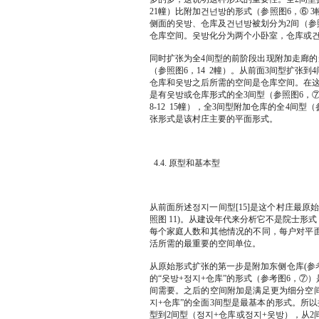
21幢）比附加건넌방的形式（参照图6，⑥ 
侧面的웃방、仓库及건넌방被划分为2间（参照
仓库空间。웃방化分为两个小卧室，仓库或
同时扩张为全4间型的前阶段出现附加走廊的
（参照图6，14 2幢）。从前面3间型扩张到
仓库和웃방之后所需的空间是仓库空间。在这
是有웃방或仓库形式的全3间型（参照图6，⑦
8-12 15幢），全3间型附加仓库的全4间型
张形式是该村庄主要的平面形式。
4.4. 原型和基本型
从前面所述정지一间型[15]是这个村庄最
照图 11)。从建设年代来分析它不是院士
每个家庭人数和其他情况的不同，每户对平
活所需的最重要的空间单位。
从原始形式扩张的第一步是附加东侧仓库(参考图
的“웃방+정지+仓库”的形式（参考图6，
间需要。之后的空间附加是满足更为细分空间
지+仓库”的全面3间型是最基本的形式。所
型到2间型（정지+仓库或정지+웃방），从