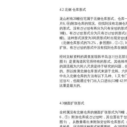
4.2 北侧 仓库形式
龙山村有28幢住宅属于北侧仓库形式。仓库
片6, ⓐ)附加仓库的情况。但找到没有北侧仓库
的形式。没有건넌방有再分为只有웃방的形式(参
1幢)。有건넌방形式分为只有건넌방的形式(参
幢)。这种形式演变为3间房形式时出现웃방(参
（北侧仓库形式的76.2%，参照图6，ⓘ-ⓛ
扩张。有건넌방的形式中没有找到仓库在侧
经对文献资料的调查发现韩半岛경기만北部도
图 8）是黄海道民宅所特有的形式。其他韩
的源流视为六间八尺房是待于研究的问题，
的。所以推测北侧仓库形式来源于北韩。六间
中出入北侧仓库的方法有以下几种。1.又专门的出入口
过정지，也能通过专门出入口进出(12幢 42.9
比重是最大的。
4.3侧面扩张形式
全村属没有北侧仓库的侧面扩张形式为70幢
6，①）附加仓库或건넌방时，其位置在于정
图 9）。从数量看出来附加웃방和仓库形式（
多的多，这说明这种形式的重要性。全2间型