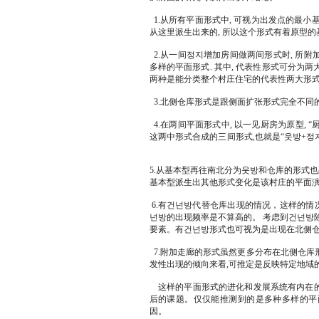
1.从所有平面形式中, 可视为出发点的最
从这里派生出来的, 所以这个形式有着原型的
2.从一间정지增加房间做两间形式时, 所
多样的平面形式. 其中, 代表性形式可分为两
两种是能分类整个村庄住宅的代表性两大形式
3.北侧仓库形式是跟侧面扩张形式完全不同
4.在两间平面形式中, 以一见厨房为原型, “厨
这两中形式合成的三间形式,也就是“웃방+정지
5.从基本型再往南北分为웃방和仓库的形式也
基本型派生出其他形式变化是该村庄的平面
6.有건넌방代替仓库出现的情况，这样的情
넌방的出现频率是不算高的。 考虑到건넌방
要素。有건넌방形式也可视为是出现在北侧
7.附加走廊的形式虽然更多分布在北侧仓库形
发性出现的倾向来看,可推定是反映特定地域
这样的平面形式的进化和发展系统有内在的原
后的课题。仅仅能推测到的是多种多样的平
因。