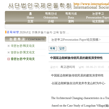
홈
학회안내
학회자료
논문투고
Home
Orientation
Data
Presentation Pape
主页
介绍
资料
论文投稿
(사)국제온돌학회 연간 기부금 모금액 및 활용실적 명세서
2026년도 전통온돌기술자 교육 일정 안내
제61차 전통온돌기술자 1,2급 교육과정 모집
제60차 전통온돌기술자 교육 모집
논문투고Presentation Paper论文投稿 >
제59차 전통온돌기술자 1,2급 교육과정 모집 안내
제58차 전통온돌기술자 1,2급 교육과정 모집
국문논문/韩文论文
영문논문/英文论文
中国延边朝鲜族传统民居的建筑演变特性
중문논문/中文论文
최고관리자
글쓴이 :
날짜 :
08-06-21 10:45
中国延边朝鲜族传统民居的建筑演变特性
-以延边朝鲜族自治州龙井市龙山村为中心-
The Architectural Changing characteristics in a T
-based on the Case Study of Longshan Village