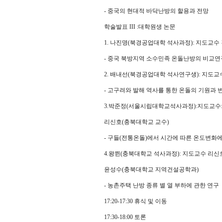
- 중국의 현대적 바닥난방의 할용과 전망
학술발표 III :대학원생 논문
1. 나진명(북경공업대학 석사과정): 지도교수
- 중국 북방지역 소수민족 온돌난방의 비교연
2. 배내선(북경공업대학 석사연구생): 지도교
- 고구려와 발해 역사를 통한 온돌의 기원과
3.박준정(서울시립대학교석사과정):지도교수
리신호(충북대학교 교수)
- 구들(전통온돌)에서 시간에 따른 온도변화
4.왕쮠(충북대학교 석사과정): 지도교수 리신
윤성수(충북대학교 지역건설공학과)
- 농촌주택 난방 종류 별 열 부하에 관한 연구
17:20-17:30 휴식 및 이동
17:30-18:00 토론