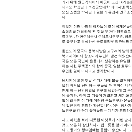
키기 위해 원근각지에서 이곳에 오신 여러분을
테마오 학장님과 북경공업대학 따이지엔 학장
오신 죠셉윤 박사님과 일본의 유경재 연구소
다.
이렇게 여러 나라의 학자들이 모여 국제온돌
술회의를 개최하게 된 것을 무한한 영광으로 
축학부, , 대한주택공사 주택도시연구원, 창
도 불구하고 참석하신 국토해양부 장관님과 
한반도와 중국의 동북지방은 고구려와 발해 문
북아지역에서 창조되어 부단히 발전 하였습니다
국은 모든 국민이 온돌에서 생활하는 유일한
하는 대한 주택공사와 함께 중국, 일본 호주
우연한 일이 아니라고 생각합니다.
원시인이 오랜 옛날 석기시대에 불을 발견하
널리 바닥을 난방하는 구들을 쓴 흔적이 나타
얻게 하는 난방방법을 연구해 냈었는데 그 중
에 좋지만, 아직 그 기술이 개발되고 세계화
활이 화두인 이 때에 이러한 구들연구와 온돌
데 밑받침이 되리라 확신합니다. 이번 행사가
들연구를 한 단계 끌어올리는 계기가 되리라
저도 어렸을 적에 따뜻한 아랫목에 시린 발과
것도 모른 채 장난치다가 밥그릇을 엎어 어머
의 고향이요 향수임에는 틀림이 없습니다. 