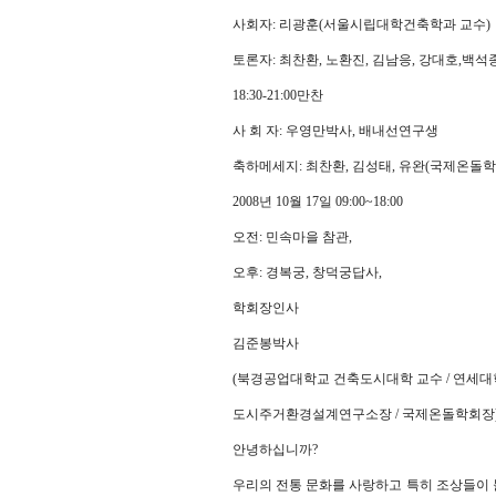
사회자: 리광훈(서울시립대학건축학과 교수)
토론자: 최찬환, 노환진, 김남응, 강대호,백석종
18:30-21:00만찬
사 회 자: 우영만박사, 배내선연구생
축하메세지: 최찬환, 김성태, 유완(국제온돌
2008년 10월 17일 09:00~18:00
오전: 민속마을 참관,
오후: 경복궁, 창덕궁답사,
학회장인사
김준봉박사
(북경공업대학교 건축도시대학 교수 / 연세대
도시주거환경설계연구소장 / 국제온돌학회장
안녕하십니까?
우리의 전통 문화를 사랑하고 특히 조상들이