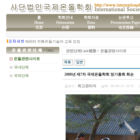
홈
학회안내
학회자료
논문투고
Home
Orientation
Data
Presentation Pape
(사)국제온돌학회 연간 기부금 모금액 및 활용실적 명세서
主页
介绍
资料
论文投稿
2026년도 전통온돌기술자 교육 일정 안내
제61차 전통온돌기술자 1,2급 교육과정 모집
제60차 전통온돌기술자 교육 모집
제59차 전통온돌기술자 1,2급 교육과정 모집 안내
제58차 전통온돌기술자 1,2급 교육과정 모집
관련단체Link链接 > 온돌관련사이트
온돌관련사이트
국내단체
2008년 제7차 국제온돌학회 정기총회 회순
국외단체
최고관리자
글쓴이 :
날짜 :
08-06-21 10:33