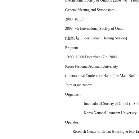
International Society of Ondol’s (溫突, 炕，Floor 
General Meeting and Symposium
2008. 10. 17
2008. 7th International Society of Ondol
(溫突, 炕, Floor Radiant Heating System)
Program
13:00~18:00 December 17th, 2008
Korea National Jeonnam University.
(International Conference Hall of the Main Buildi
Joint organization:
Organizer:
International Society of Ondol (I. S. O
Korea National Jeonnam University.
Operator:
Research Center of Urban Housing & Eco-En