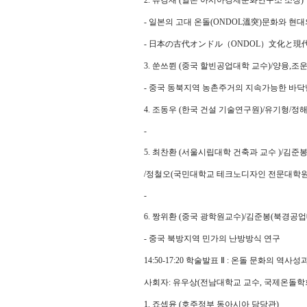
2. 류경재 (일본 아시아경제문화연구소 소장)
- 일본의 고대 온돌(ONDOL溫突)문화와 현
- 日本の古代オンドル（ONDOL）文化と現
3. 쑨쓰쮠 (중국 할빈공업대학 교수)/양융,
- 중국 동북지역 농촌주거의 지속가능한 바닥
4. 조동우 (한국 건설 기술연구원)/유기형/정
-
5. 최찬환 (서울시립대학 건축과 교수 )/김준
/정철오(국민대학교 테크노디자인 전문대학원
-
6. 짱위환 (중국 광학원교수)/김준봉(북경공업
- 중국 북방지역 민가의 난방방식 연구
14:50-17:20 학술발표 Ⅱ : 온돌 문화의 역사
사회자: 유우상(전남대학교 교수, 국제온돌학
1. 죠셉윤 (호주정부 동아시아 담당관)