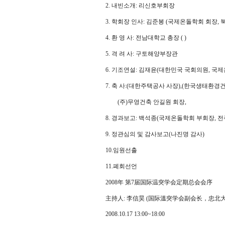
2. 내빈소개: 리신호부회장
3. 학회장 인사: 김준봉 (국제온돌학회 회장,
4. 환 영 사: 전남대학교 총장 ( )
5. 격 려 사: 구토해양부장관
6. 기조연설: 김재윤(대한민국 국회의원, 국
7. 축 사:(대한주택공사 사장),(한국생태환
(주)무영건축 안길원 회장,
8. 경과보고: 백석종(국제온돌학회 부회장, 
9. 정관심의 및 감사보고(나진명 감사)
10.임원선출
11.폐회선언
2008年 第7届国际温突学会定期总会会序
主持人: 李信昊 (国际溫突学会副会长，忠北
2008.10.17 13:00~18:00