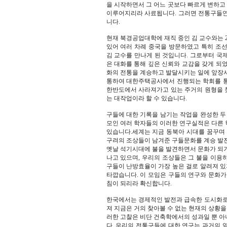
을 시작하면서 그 어느 곳보다 빠르게 변하고 
이루어지리라 사료됩니다. 그러면 전통구들연
니다.
현재 북경공업대학에 재직 중인 김 교수와는 2
있어 여러 차례 중국을 방문하였고 특히 조
김 교수를 만나게 된 것입니다. 그로부터 국
은 대화를 통해 깊은 신뢰와 교감을 갖게 되
화의 전통을 계승하고 발달시키는 일에 앞장서
통하여 대한주택공사에서 진행되는 학회를 통
한반도에서 사라져가고 있는 주거의 원형을 
는 대작업이라 할 수 있습니다.
구들에 대한 기록을 남기는 작업을 완성한 두
모인 여러 학자들의 이러한 연구실적은 다른 
있습니다.세계는 지금 동북아 시대를 꿈꾸며 
구려의 조상들이 남겨준 구들문화를 계승 발전
옛날 석기시대에 불을 발견하면서 문화가 되기
나고 있으며, 우리의 조상들은 그 불을 이용
구들이 난방효율이 가장 높은 걸로 알려져 있
타깝습니다. 이 모임은 구들의 연구와 문화가
침이 되리라 확신합니다.
한국에서는 경제적인 발전과 급속한 도시화로
져 지금은 거의 찾아볼 수 없는 현재의 상황을
러한 고찰은 비단 건축학에서의 성과일 뿐 아
다. 우리의 전통구들에 대한 연구는 과거의 