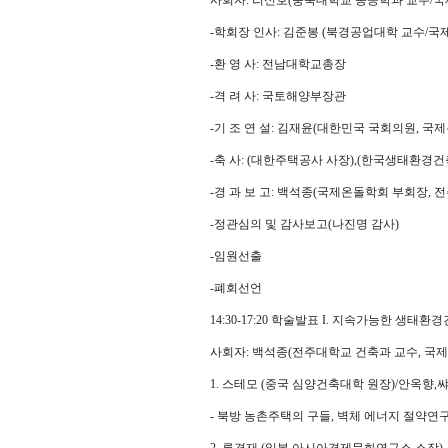
사회자: 리신호(충북대학교 농공학과 교수/
-학회장 인사: 김준봉 (북경공업대학 교수/국
-환 영 사: 전남대학교총장
-격 려 사: 국토해양부장관
-기 조 연 설: 김재윤(대한민국 국회의원, 국
-축 사: (대한주택공사 사장),(한국생태환경건
-경 과 보 고: 백석종(국제온돌학회 부회장, 
-정관심의 및 감사보고(나진명 감사)
-임원선출
-폐회선언
14:30-17:20 학술발표 I. 지속가능한 생태
사회자: 백석종(전주대학교 건축과 교수, 국
1. 스테모 (중국 심양건축대학 원장)/안옥향
- 북방 농촌주택의 구들, 벽체 에너지 절약연