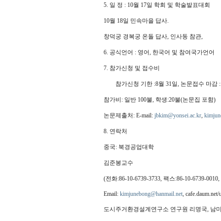
5. 일 정 : 10월 17일 학회 및 학술발표대회
10월 18일 민속마을 답사.
창덕궁 경복궁 온돌 답사, 인사동 참관,
6. 공식언어 : 영어, 한국어 및 참여국가언어
7. 참가신청 및 접수비
참가신청 기한 :8월 31일, 논문접수 마감 : 
참가비: 일반 100불, 학생:20불(논문집 포함)
논문제출처: E-mail:
jbkim@yonsei.ac.kr
,
kimjun
8. 연락처
중국: 북경공업대학
김준봉교수
(전화:86-10-6739-3733, 팩스:86-10-6739-0010, 
Email:
kimjunebong@hanmail.net
, cafe.daum.net/
도시주거환경설계연구소 연구원 리명국, 남미