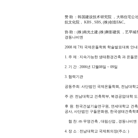
赞 助 ：韩国建设技术研究院 ，大韩住宅公社
炕文化院， KBS , SBS, (株)创造E&C。
协 助：(株)南光土建.(株)舞影建筑 ，艺早城市建筑
경동나비엔
2008 제 7차 국제온돌학회 학술발표대회 안내
1. 주 제 : 지속가능한 생태환경건축 과 온돌
2. 기 간 : 2006년 12월08일 ~ 09일
3. 협력기관
공동주최: 사단법인 국제온돌학회, 전남대학
주 관: 전남대학교 건축학부, 북경공업대학
후 원: 한국건설기술연구원, 연세대학교 건축과
공사, 사단법인 구들문화원, 한국생태건축학
협 찬: ㈜ 무영건축 , 대림산업 , 경동나비엔
4. 장 소 : 전남대학교 국제회의장(주소: )