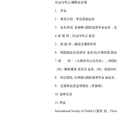
전남대학교 國際会议場
1． 开会
2． 来宾介绍：李信昊副会长
3. 会长讲话: 金俊峰 (国际温突学会会长，
4. 欢 迎 词：전남대학교 총장
5. 鼓 励 词：建设交通部长官
6. 韩国国会议员讲话: 金在允(大韩民国 国会
7. 祝 词：（大韩住宅公社社长）,（韩国
（柱）舞影建筑 安吉元 会长,（柱）创造E&
8. 经过报告: 白奭鍾 (国际溫突学会 副会长
9. 定观审议及监理报告（罗振明）
10. 选举任员
11. 闭会
International Society of Ondol’s (溫突, 炕，Floor 