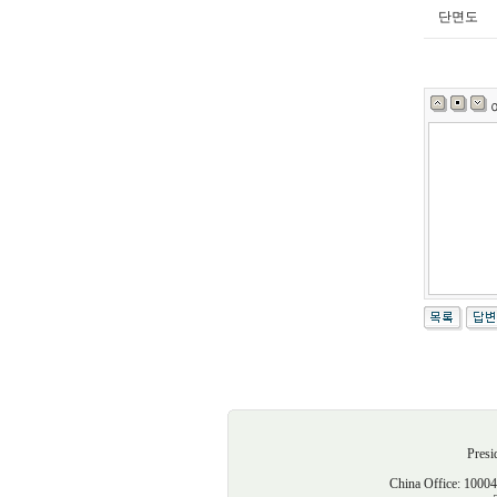
단면도
Presi
China Offic