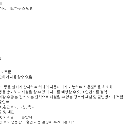
내
양식장,비닐하우스 난방
용
별도주문.
단하여 사용할수 없음.
온도 등을 센서가 감지하여 히터의 자동제어가 가능하며 사용전력을 최소화.
빙을 방지하고 제설을 할 수 있어 사고를 예방할 수 있고 인건비를 절약
어갈 수 없는 장소 또는 인력으로 제설할 수 없는 장소의 제설 및 결빙방지에 적합
출입로.
,횡단보도, 교량, 육교.
 및 계단.
및 처마끝 고드름방지
점 보도 냉동창고 출입고 등 결빙이 우려되는 지역