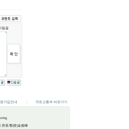
비밀글
원가입안내
국토교통부 바로가기
../
using.
究所 所長/敎授)金俊峰