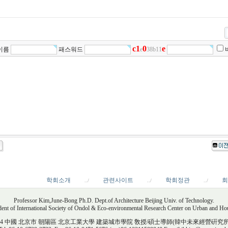
c
1
0
e
이름
패스워드
e
38b11
학회소개
관련사이트
학회정관
회
../
../
../
Professor Kim,June-Bong Ph.D. Dept.of Architecture Beijing Univ. of Technology.
dent of International Society of Ondol & Eco-environmental Research Center on Urban and Ho
e: 100044 中國 北京市 朝陽區 北京工業大學 建築城市學院 敎授/碩士導師(韓中未來經營硏