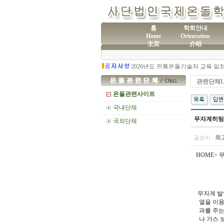
홈
학회안내
Home
Orientation
主页
介绍
(사
제60차 전통온돌기술자 교육 모집
관련단체L
온돌관련사이트
국내단체
무자계히팅
국외단체
최
글쓴이 :
HOME>
무자계 발열
열을 이용
과를 주는
나 가스 