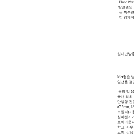
Floor War
발열원인 
은 특수연
한 경제적
실내난방
Met형은 
열선을 절
특징 및 
국내 최초 
단방향 전
ø7.5mm, 
보일러(기
심야전기가 
로비라운지 
학교, 사무
교회, 강당