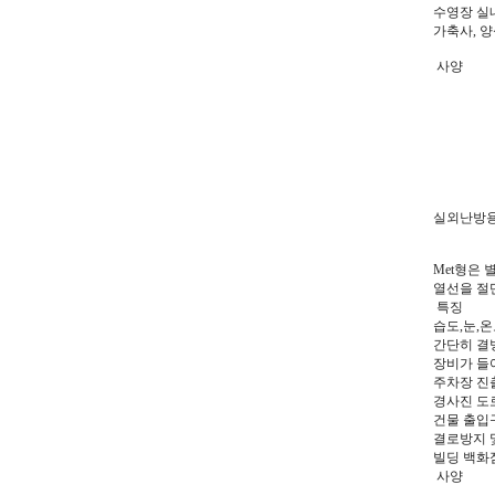
수영장 실
가축사, 
사양
실외난방
Met형은 
열선을 절
특징
습도,눈,
간단히 결
장비가 들
주차장 진
경사진 도로
건물 출입구
결로방지 
빌딩 백화
사양