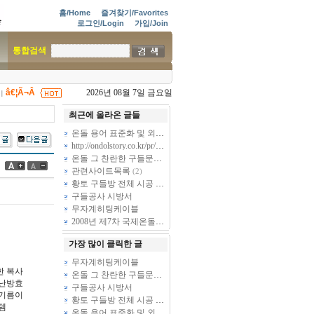
홈/Home
즐겨찾기/Favorites
로그인/Login
가입/Join
통합검색
â€¦Ã¬Â
2026년 08월 7일 금요일
|
최근에 올라온 글들
온돌 용어 표준화 및 외국어 표기 표준화 사업
(16)
http://ondolstory.co.kr/pr/pr05_01.aspx 들러서 감상하시지요...^_^
(4)
온돌 그 찬란한 구들문화의 세계화를 위한 전략
(8)
관련사이트목록
(2)
황토 구들방 전체 시공 시방서
구들공사 시방서
무자계히팅케이블
2008년 제7차 국제온돌학회 정기총회 회순
가장 많이 클릭한 글
무자계히팅케이블
한 복사
온돌 그 찬란한 구들문화의 세계화를 위한 전략
(8)
 난방효
구들공사 시방서
 기름이
황토 구들방 전체 시공 시방서
템
온돌 용어 표준화 및 외국어 표기 표준화 사업
(16)