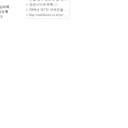
관련사이트목록
(2)
내심피복
2008년 제7차 국제온돌학회 정기총회 회순
하도록
http://ondolstory.co.kr/pr/pr05_01.aspx 들러서 감상하시지요...^_^
(4)
다