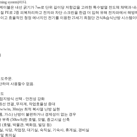
ming system)이다.
케이블은 내선 굵기가 7㎜로 단위 길이당 저항값을 고려한 특수발열 전도체 채택과 
질 PE로 2중 피복처리하고 전자파 차단 스크린을 한겹 더 입혀 유해 전자파에서 해방
이고 효율적인 청정 에너지인 전기를 이용한 21세기 최첨단 건식&습식난방 시스템이
용
별도주문.
단하여 사용할수 없음.
용도
접지방식 선택 - 안전성 강화
원선 연결_무자계, 작업효율성 증대
18w/w/m, 30m/py 최적 복사열 난방 실현
름, 가스) 난방이 불편하거나 경제성이 없는 경우
부족 (50kw/h)한 호텔, 모텔, 종교시설 신축
(호텔, 박물관, 백화점, 빌딩 등)
실, 식당, 작업장, 대기실, 숙직실, 기숙사, 휴게실, 경비실
 및 회의실