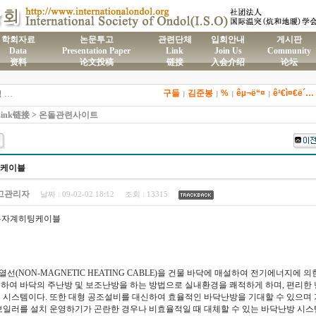
학회자료
논문투고
관련단체
입회안내
게시판
Data
Presentation Paper
Link
Join Us
Community
资料
论文投稿
链接
入会介绍
论坛
)국제온돌학회 연간 기부금 모금액 및 활용실적 명세서
구들
김준봉
%
êµ¬ë“¤
ê¹€ì¤€ë´…
2026년도 전통온돌기술자 교육 일정 안내
|
|
|
|
제61차 전통온돌기술자 1,2급 교육과정 모집
ink链接 > 온돌관련사이트
제59차 전통온돌기술자 1,2급 교육과정 모집 안내
제58차 전통온돌기술자 1,2급 교육과정 모집
케이블
고관리자
날짜 :
09-02-02 18:12
조회 :
13315
 무자계히팅케이블
선(NON-MAGNETIC HEATING CABLE)을 건물 바닥에 매설하여 전기에너지에 의
하여 바닥의 주난방 및 보조난방을 하는 방법으로 실내환경을 쾌적하게 하며, 편리한
 시스템이다. 또한 대형 공조설비를 대신하여 효율적인 바닥난방을 기대할 수 있으며
보일러를 설치 운영하기가 곤란한 경우나 비효율적일 때 대체할 수 있는 바닥난방 시스