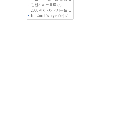
관련사이트목록
(2)
2008년 제7차 국제온돌학회 정기총회 회순
http://ondolstory.co.kr/pr/pr05_01.aspx 들러서 감상하시지요...^_^
(4)