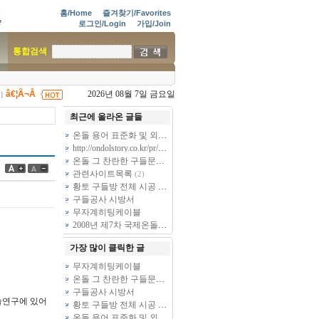
홈/Home
즐겨찾기/Favorites
로그인/Login
가입/Join
통합검색
â€¦Ã¬Â
2026년 08월 7일 금요일
|
최근에 올라온 글들
온돌 용어 표준화 및 외국어 표기 표준화 사업
(16)
http://ondolstory.co.kr/pr/pr05_01.aspx 들러서 감상하시지요...^_^
(4)
온돌 그 찬란한 구들문화의 세계화를 위한 전략
(8)
관련사이트목록
(2)
황토 구들방 전체 시공 시방서
구들공사 시방서
무자계히팅케이블
2008년 제7차 국제온돌학회 정기총회 회순
가장 많이 클릭한 글
무자계히팅케이블
온돌 그 찬란한 구들문화의 세계화를 위한 전략
(8)
구들공사 시방서
학술연구에 있어
황토 구들방 전체 시공 시방서
온돌 용어 표준화 및 외국어 표기 표준화 사업
(16)