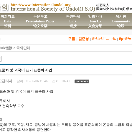
학회자료
논문투고
관련단체
입회안내
게시판
Data
Presentation Paper
Link
Join Us
Community
资料
论文投稿
链接
入会介绍
论坛
)국제온돌학회 연간 기부금 모금액 및 활용실적 명세서
구들
김준봉
ê¹€ì¤€ë´…
%
êµ¬ë“¤
2026년도 전통온돌기술자 교육 일정 안내
|
|
|
|
제61차 전통온돌기술자 1,2급 교육과정 모집
ink链接 > 국외단체
제59차 전통온돌기술자 1,2급 교육과정 모집 안내
제58차 전통온돌기술자 1,2급 교육과정 모집
표준화 및 외국어 표기 표준화 사업
고관리자
날짜 :
08-06-06 19:46
조회 :
10241
 표준화 및 외국어 표기 표준화 사업
무이사
 건축학부 교수
적
구들)의 구조, 유형, 재료, 공법에 사용되는 우리말 용어를 표준화하여 온돌의 보급과 
이고 정확한 의사소통에 공헌한다.