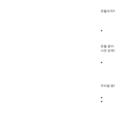
온돌외국
●
온돌 용어
사전 표제
●
우리말 용
●
●