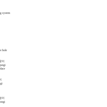
ng system
re hole
궁이
gungi
place
이
gi
렁이
ongi