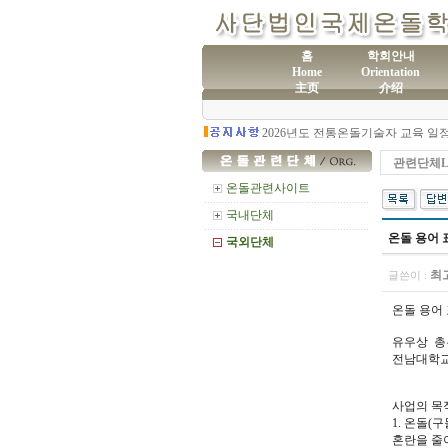
홈
학회안내
Home
Orientation
主页
介绍
(사
제60차 전통온돌기술자 교육 모집
관련단체L
온돌관련사이트
국내단체
온돌 용어 
국외단체
최
글쓴이 :
온돌 용어
유우상 총
전남대학교
사업의 목
1. 온돌(
혼란을 줄