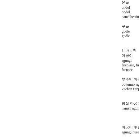
온돌
ondol
ondol
panel heati
구들
gudle
gudle
1. 아궁이
아궁이
agungi
fireplace, fi
furnace
부뚜막 아
buttumak a
kitchen fire
함실 아궁
hamsil agun
아궁이 후
agungi hure