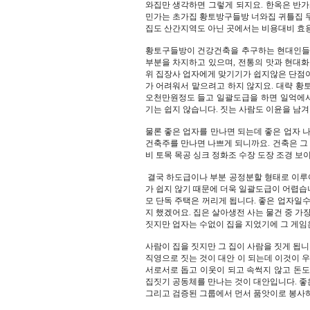
와집만 생각하면 그렇게 되지요. 한옥은 반가
민가는 초가집 황토방구들방 너와집 귀틀집 두
집도 산간지역도 아닌 곳에서는 비용대비 효
황토구들방이 건강건축을 추구하는 현대인들에
부분을 차지하고 있으며, 전통의 맛과 현대화
위 집장사 업자에게 맞기기가 쉽지않은 단점이
가 어려워서 맡으려고 하지 않지요. 대략 황
오천만원정도 들고 일괄도급을 하면 일억에
기는 쉽지 않습니다. 짓는 사람도 이윤을 남
물론 좋은 업자를 만나면 되는데 좋은 업자 나
건축주를 만나면 나쁘게 되니까요. 건축은 그 
비 토목 목공 싱크 정화조 수장 도장 조경 보이
결국 하도급이나 부분 공정분할 형태로 이루
가 쉽지 않기 때문에 더욱 일괄도급이 어렵습
모 단독 주택은 꺼리게 됩니다. 좋은 업자일수
지 했겠어요. 집은 살아생전 사는 물건 중 가
짓지만 업자는 수없이 집을 지었기에 그 게임
사람이 집을 짓지만 그 집이 사람을 짓게 됩
직영으로 짓는 것이 대안 이 되는데 이것이 우
서로서로 돕고 이웃이 되고 속썩지 않고 돈도
집짓기 공동체를 만나는 것이 대안입니다. 좋
그리고 검증된 그룹에서 먼서 품앗이로 봉사