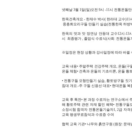
넷째날 3월 1일(일)오전 9시 -11시 전통온
한옥건축개요 - 한재수 박사( 한라대 교수)1
중층회오리구들 만들기 실습(전통한옥 하방벽
한옥의 멋과 맛 정연상 안동대 교수12시-13시
시 최종평가 , 졸업식 수료식(사회: 전통온돌
※일정은 현장 상황과 강사일정에 따라 바뀔 
교육 내용• 주말주택 건강주택 개요, 온돌(구
온돌 체험• 건축과 온돌의 기초이론, 온돌 황
• 전통구들 모형만들기 실습, 황토방구들 짓기
침대 개요.-주 구들 신용선 대표• 현대온돌
교육 후 특전• 본 과정 수료자는 연구소에서 주
해 황토주택 관련 자재 할인 혜택• 전통구들모
소정시험 합격자 전통온돌기술자1, 2급 자격
교육 평생무료참석과 수료증 수여
협력 교육 기관• 나무와 흙연구원 (원장: 문재