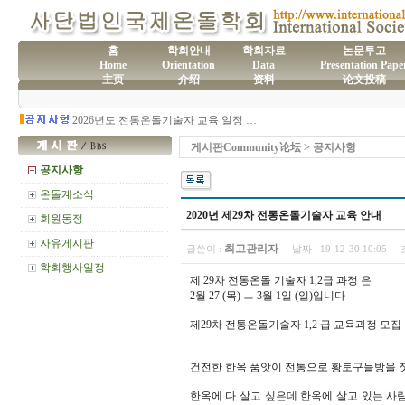
홈
학회안내
학회자료
논문투고
Home
Orientation
Data
Presentation Pape
主页
介绍
资料
论文投稿
(사)국제온돌학회 연간 기부금 모금액 및 활용실적 명세서
2026년도 전통온돌기술자 교육 일정 안내
제61차 전통온돌기술자 1,2급 교육과정 모집
제60차 전통온돌기술자 교육 모집
게시판Community论坛 > 공지사항
제59차 전통온돌기술자 1,2급 교육과정 모집 안내
제58차 전통온돌기술자 1,2급 교육과정 모집
공지사항
온돌계소식
2020년 제29차 전통온돌기술자 교육 안내
회원동정
자유게시판
최고관리자
글쓴이 :
날짜 :
19-12-30 10:05
학회행사일정
제 29차 전통온돌 기술자 1,2급 과정 은
2월 27 (목) ㅡ 3월 1일 (일)입니다
제29차 전통온돌기술자 1,2 급 교육과정 모집
건전한 한옥 품앗이 전통으로 황토구들방을 
한옥에 다 살고 싶은데 한옥에 살고 있는 사