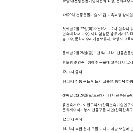
곽방지(전통온돌기술자협회 회장, 문화재수리기
(제29차 전통온돌기술자1급 교육과정 상세일
첫째날 2월 27일(목)오전10시 -12시 입학
건축대학교 교수)-사회:엄성준 총무이사12-1
봉교수, 문화재수리기능보유자, 곽방지 교육이사
둘째날 2월 28일(금)오전 9시 -11시 전통온
황토방 흙건축 - 황혜주 목포대 교수11시-
12-14시 중식
14-18시 전통 구들 만들기 실습(전통한옥 하
셋째날 2월 29일(토)오전9시 -11시 전통온돌
흙건축개요 - 이한구박사(한국건축기술연구소장
문화재수리기능자 전통구들 시연(한국한옥구
12-14시 중식
14-18시 복합 현대 구들 고래 가마솥 보일러