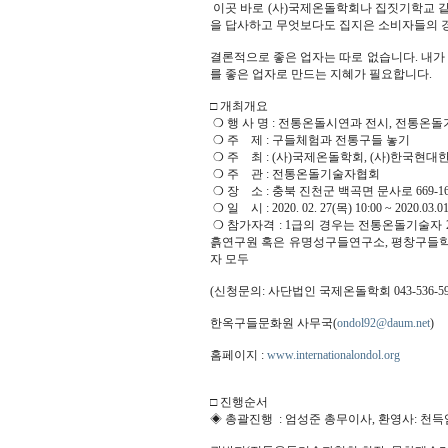
이곳 바로 (사)국제온돌학회나 집짓기학교 같
을 답사하고 무엇보다도 집지은 소비자들의 
결론적으로 좋은 업자는 따로 없습니다. 내가
를 좋은 업자로 만드는 지혜가 필요합니다.
□ 개최개요
❍ 행 사 명 : 전통온돌시연과 전시, 전통온돌기
❍ 주 제 : 구들체험과 전통구들 놓기
❍ 주 최 : (사)국제온돌학회, (사)한국현대
❍ 주 관 : 전통온돌기술자협회
❍ 장 소 : 충북 진천군 백곡면 문사로 669
❍ 일 시 : 2020. 02. 27(목) 10:00 ~ 2020.03.01
❍ 참가자격 : 1급의 경우는 전통온돌기술
흙연구원 혹은 유명성구들연구소, 평창구들학교
자 모두
(신청문의: 사단법인 국제온돌학회 043-536-59
한옥구들문화원 사무국(
ondol92@daum.net
)
홈페이지 :
www.internationalondol.org
□ 진행순서
◈ 총괄진행 : 엄성준 총무이사, 환영사: 천