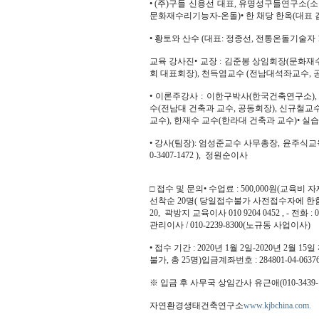
• (주)구들 신용선 대표, 유명성구들연구소(소
문화재수리기능자-온돌)• 한 채당 한옥(대표
• 황토와 산수 (대표: 정종선, 전통온돌기술자
교육 강사진• 교장 : 김준봉 상임회장(문화
회 대표회장), 천득염교수 (전남대석좌교수, 
• 이론주강사 : 이한구박사(한국건축연구소)
수(전남대 건축과 교수, 공동회장), 신규철교
교수), 한재수 교수(한라대 건축과 교수)• 실습
• 강사(팀장): 엄성준교수 사무총장, 윤주식교육이사
0-3407-1472 ), 정원순이사
□ 접수 및 문의• 수업료 : 500,000원(교육비 
선착순 20명( 당일접수불가 사전접수자에 한함)•
20, 곽방지 교육이사 010 9204 0452 , - 전화 : 04
관리이사 / 010-2239-8300(노규동 사업이사)
• 접수 기간 : 2020년 1월 2일-2020년 
불가, 총 25명)입금계좌번호 : 284801-04-0
※ 입금 후 사무국 상임간사 유근애(010-3439
자연환경생태건축연구소
www.kjbchina.com.