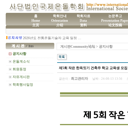
홈
학회안내
학회자료
논문투고
Home
Orientation
Data
Presentation Pape
主页
介绍
资料
论文投稿
(사)국제온돌학회 연간 기부금 모금액 및 활용실적 명세서
2026년도 전통온돌기술자 교육 일정 안내
제61차 전통온돌기술자 1,2급 교육과정 모집
제60차 전통온돌기술자 교육 모집
게시판Community论坛 > 공지사항
제59차 전통온돌기술자 1,2급 교육과정 모집 안내
제58차 전통온돌기술자 1,2급 교육과정 모집
공지사항
온돌계소식
제5회 작은 한옥짓기 건축주 학교 교육생 모집
회원동정
자유게시판
최고관리자
글쓴이 :
날짜 :
24-08-13 13:56
학회행사일정