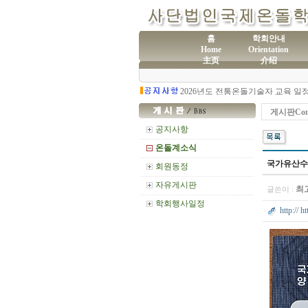
홈
학회안내
Home
Orientation
主页
介绍
(사
제60차 전통온돌기술자 교육 모집
게시판Com
공지사항
온돌계소식
국가유산수
회원동정
자유게시판
최
글쓴이 :
학회행사일정
http:// h