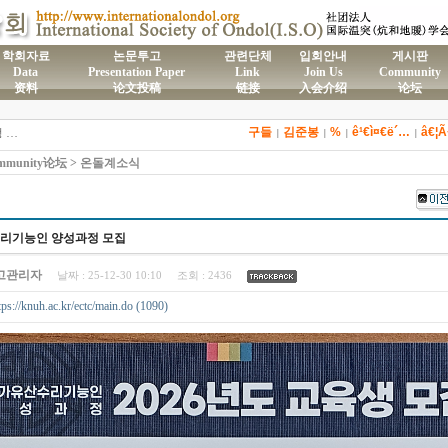
학회자료
논문투고
관련단체
입회안내
게시판
Data
Presentation Paper
Link
Join Us
Community
资料
论文投稿
链接
入会介绍
论坛
)국제온돌학회 연간 기부금 모금액 및 활용실적 명세서
구들
김준봉
%
ê¹€ì¤€ë´…
â€¦
2026년도 전통온돌기술자 교육 일정 안내
|
|
|
|
제61차 전통온돌기술자 1,2급 교육과정 모집
munity论坛 > 온돌계소식
제59차 전통온돌기술자 1,2급 교육과정 모집 안내
제58차 전통온돌기술자 1,2급 교육과정 모집
리기능인 양성과정 모집
고관리자
날짜 :
25-12-30 10:10
조회 :
2436
ttps://knuh.ac.kr/ectc/main.do (1090)