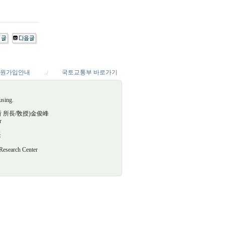
원가입안내
국토교통부 바로가기
../
using.
究所 所長/敎授)金俊峰
r
長
arch Center