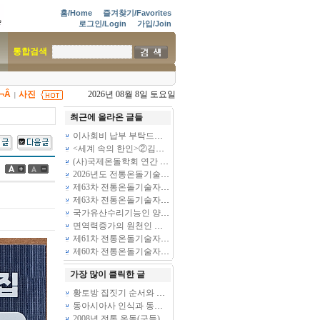
홈/Home
즐겨찾기/Favorites
로그인/Login
가입/Join
통합검색
Ã¬Â
사진
2026년 08월 8일 토요일
|
최근에 올라온 글들
이사회비 납부 부탁드립니다
(6)
<세계 속의 한인>②김준봉 북경공업대 교수
(39)
(사)국제온돌학회 연간 기부금 모금액 및 활용실적 명세서
2026년도 전통온돌기술자 교육 일정 안내
제63차 전통온돌기술자 1,2급 교육 과정 안내
제63차 전통온돌기술자 1,2급 교육 과정 안내
국가유산수리기능인 양성과정 모집
면역력증가의 원천인 온돌
(10)
제61차 전통온돌기술자 1,2급 교육과정 모집
제60차 전통온돌기술자 교육 모집
가장 많이 클릭한 글
황토방 집짓기 순서와 실제
동아시아사 인식과 동아시아사 교육
(3)
2008년 전통 온돌(구들) 놓기와 친환경 생태주택 흙집 짓기 체험