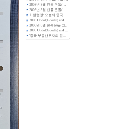
2008년 8월 전통 온돌(구들) 황토방 짓기 체험 상세일정입니다
2008년 8월 전통 온돌(구들) 황토방 짓기 체험 상세일정
(2)
1. 칼럼명: 오늘의 중국교육
2008 Ondol(Goodle) and Hwangto-Bang(Yellow Soil House) Camp --2008年8月传统温突（地暖+炕）黄土房建造体验教育
2008년 8월 전통온돌(고래)놓기와 친환경 생태주택 흙집 짓기 체험 교육안내
2008 Ondol(Goodle) and Hwangto-Bang(Yellow Soil House) Camp
'중국 부동산투자의 원칙" 특강 안내