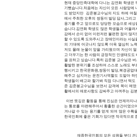
현재 중앙민족대학에 다니는 김연화 학생은 
기뻤습니다.처음에는 자신이 모든 사람앞에 
도 받았지만 김준봉교수님의 지도 하에 며칠
에서 주최한 오후의 쌍둥이 빌딩 답사,그리
용기를 주고 앞으로도 당당한 모습으로 세상
습니다.김연화 학생도 많은 학생들과 어울려
감에서 손이 없어 이런저런 불편한 점이 많지
할 수 있도록 도와주시고 장애인이라는 사실
의 기대에 어긋나지 않도록 더욱 열심히 노
저도 몰래 눈물이 앞을 가리웠으며 자신이 
고 더우기는 한 사람의 긍정적인 인생태도도 
을 표하고 싶습니다.특히 김준봉 교수님은 
활발한 분위기를 조성하여 스스로 노래도 부
행시키고 한국문화원,쌍둥이 빌딩,북경공업대
해주고 심지어는 운전기사역할도 도맡아 하면
학생들이 배고파 할가봐 직접 다니면서 떡도
준 김준봉교수님을 보면서 감격에 목이 메
활에서의 애로사항도 감싸주고 아껴주는 김분
이번 뜻깊은 활동을 통해 진심은 언제까지나 
는 통로를 마련해주어서 황홀한 순간이였으며
겨나갈 수 있는 용기를 얻게 되여 많은 수확
한국인회에 좋은 기회가 있다면 적극적으로 
재중한국인회의 모든 성원들 부디 건강