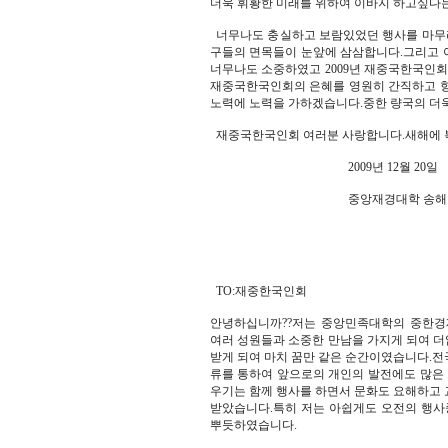
더욱 휘황한 미래를 위하여 이바지 하고싶다는
너무나도 충실하고 보람있었던 행사를 마무
구들의 면목들이 눈앞에 삼삼합니다.그리고 
너무나도 소중하였고 2009년 재중국한국인
재중국한국인회의 은혜를 영원히 간직하고 항
노력에 노력을 가하겠습니다.중한 량국의 더욱
재중국한국인회 여러분 사랑합니다.새해에 복
2009년 12월 20일
중앙재경대학 송해
TO:재중한국인회
안녕하십니까??저는 중앙민족대학의 중한경
여러 성원들과 소중한 만남을 가지게 되여 
받게 되여 마치 꿈만 같은 순간이였습니다.전
류를 통하여 앞으로의 개인의 발전에도 많은
우기는 함께 행사를 하면서 문화도 요해하고 
받았습니다.특히 저는 아쉽게도 오전의 행사
뿌듯하였습니다.