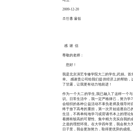
세요.
2009-12-20
조민홍 올림
感 谢 信
尊敬的老师：
您好！
我是北京演艺专修学院大二的学生,武娟。首
幸。 感谢贵公司给我们提供经济上的帮助，
了甘露，让我更有动力地前进！
作为一个大二的学生,我已融入了这样一个
识。日常生活中，我一定严格律己，努力学
会组织的各种公益活动不辜负老师及领导对
终于放下高考的重担，第一次开始追逐自己
生活，不再单纯地学习或背诵书本上的理论
着拥有较高的可塑性、集中精力充实自我的
之道的理想环境。在大学四年里，我会努力
日子里，我会更加努力，取得更优异的成绩