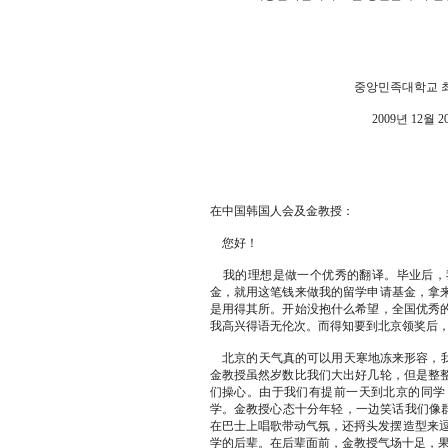
중앙민족대학교 최혜성
2009년 12월 20
在中国韩国人会及金教授：
您好！
我的理想是做一个优秀的翻译。毕业后，
金，就用这笔钱来做我的留学申请基金，拿
是用得其所。开始没抱什么希望，全国优秀
我高兴得语无伦次。而得知要到北京领奖后
北京的天气真的可以用天寒地冻来形容，我
金教授虽然岁数比我们大出好几轮，但是整
们操心。由于我们有提前一天到北京的同学
学。金教授心态十分年轻，一边笑话我们像群
在巴士上唱歌带动气氛，还捋头发摆造型来逗
学的后辈。在后辈面前，金教授气场十足，