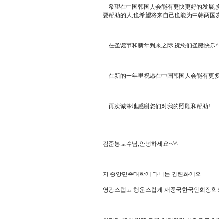
希望在中国韩国人会能有更快更好的发展,多
要帮助的人,也希望将来自己也能为中韩两国友
在圣诞节和新年到来之际,祝您们圣诞快乐^0
在新的一年里祝愿在中国韩国人会能有更多更
再次诚挚地感谢您们对我的照顾和帮助!
김준봉교수님,안녕하세요~^^
저 중앙민족대학에 다니는 김련화에요
영광스럽고 행운스럽게 재중국한국인회장학생