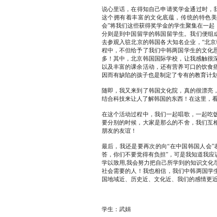
说心里话，在得知自己申请奖学金通过时，我
这个拥有着丰富的文化底蕴，传统的特色美
会”将我们这些获得奖学金的学生聚集在一起
分则是到中国留学的韩国留学生。我们便组成
去参观入驻北京的韩国各大知名企业，“北京
程中，不但给予了我们中韩两国学生的文化
多！其中，北京韩国国际学校，让我感触很
以及丰富的课余活动，还有营养可口的饮食
因而有缺陷的孩子也是制定了专有的教育计
随即，我又来到了韩国文化院，真的很漂亮
结合科技来让人了解韩国的东西！在这里，看到
在这个活动过程中，我们一起唱歌，一起吃
要分别的时候，大家是那么的不舍，我们互
朋友的友谊！
最后，我还是要再次的向“在中国韩国人会”
答，你们不要觉得有负担”，可是我知道我应
学以致用,我会努力把自己所学到的知识文化
社会需要的人！我也相信，我们中韩两国学生
国地域近、历史近、文化近、我们的感情更近
学生：武娟