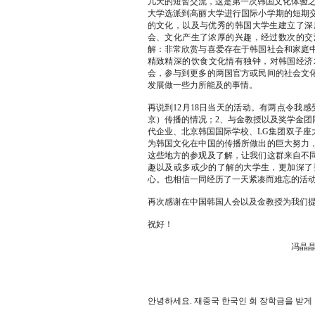
几天的短暂交流，这是第一次韩国文化体验之
大学选派到高丽大学进行国际小学期的短期
的文化，以及与优秀的韩国大学生建立了深
会、文化产生了浓厚的兴趣，经过数次的交
解：非常欣赏与喜爱存在于韩国社会和家庭
精致精深的饮食文化情有独钟，对韩国经济
会，参与到更多的两国官方或民间的社会文
发展做一些力所能及的事情。
再说到12月18日当天的活动。有两点令我
京）传播的情况；2、与金教授以及奖学金团
代企业、北京韩国国际学校、LG集团双子座
为韩国文化在中国的传播所做出的巨大努力
这些地方的参观及了解，让我们这群来自不
趣以及或多或少的了解的大学生，更加深了
心。也相信一同经历了一天紧凑而难忘的活
再次感谢在中国韩国人会以及金教授为我们
祝好！
冯晶
안녕하세요. 재중국 한국인 회 장학금을 받게 