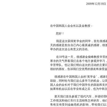
2009年12月19日
在中国韩国人会会长以及金教授：
您好！
我是这次获得奖学金的同学，首先很感谢
天的感谢是发自自己内心最真诚的感谢，很
举办的这次这么有意义的活动。
在18号这一天，很感谢金俊峰教授辛苦的
寒冷的天气带着我们去各个地方参观并学习
辛苦带队。也让我们明白这次的活动的主要
很好的朋友，告诉我们交优秀的朋友终身受
很感谢在中国韩国人会的‘奖学金’，感谢
鼓励，同时给与我们这么多学习的机会，让
国人会的会长对于我们中国学生的鼓励和支
如果有机会以后在学业有成之后，也为中韩
那天我们首先参观了现代汽车，并请经理给
工作情况和他们车行主流销售怎样的车，他
售有没有受到金融危机的影响，带给我们以