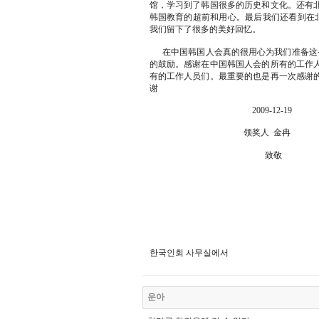
馆，学习到了韩国很多的历史和文化。还有
韩国教育的超前和用心。最后我们还看到在北
我们留下了很多的美好回忆。
在中国韩国人会真的很用心为我们准备这么
的鼓励。感谢在中国韩国人会的所有的工作
有的工作人员们。最重要的也是再一次感谢
谢
2009-12-19
领奖人 金冉
致敬
한국인회 사무실에서
운아