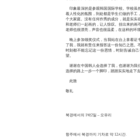
印象最深的是参观韩国国际学校。学校虽然
着人性化的氛围，到处都是学生们做的手工
个大家庭。没有任何作秀的成分，就是实实
和老师们一起画的，让人惊叹。挂出来的画
老师也很漂亮，声音也很温柔，在这样的环
晚上参加领奖仪式，当我站在台上拿着证书
了我，我就有责任来报答这一份知己之恩。
时刻都不能忘记这一份恩情，时刻告诫自己
望。
谢谢在中国韩人会选择了我，也谢谢为我们
选择的路上一步一个脚印，踏踏实实地走下
此致
敬礼
북경에서의 1박2일 – 오유리
항주에서 북경까지 기차로 약 12시간.