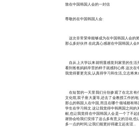
致在中国韩国人会的一封信
尊敬的在中国韩国人会:
这次非常荣幸能够成为在中国韩国人会的奖学
那么多好伙伴.在此真心感谢在中国韩国人会对
自从上大学以来就明显感觉到家里的生活开始
看到爸爸妈妈辛苦的样子就感到心疼.这次在
我觉得要更充实,认真得学习和生活,立志将来
在短暂的一天里我们分别参观了在北京有代表
文化馆,双子座大厦等,还去了金教授工作的
那么的韩国人在中国,而且在哪个领域都有韩
学生在学习韩文.这让我觉得中韩两国之间的
献,也让我觉得在中国韩国人会是一个了不起
谢协会给我们安排了这么多有意义的活动,也
多一点的时间,让我们能更好得建立起友谊...