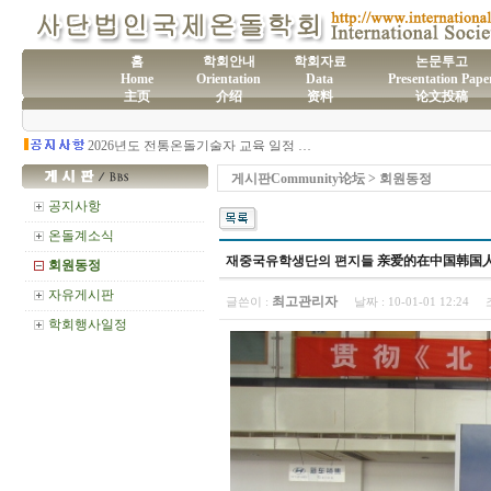
홈
학회안내
학회자료
논문투고
Home
Orientation
Data
Presentation Pape
主页
介绍
资料
论文投稿
(사)국제온돌학회 연간 기부금 모금액 및 활용실적 명세서
2026년도 전통온돌기술자 교육 일정 안내
제61차 전통온돌기술자 1,2급 교육과정 모집
제60차 전통온돌기술자 교육 모집
게시판Community论坛 > 회원동정
제59차 전통온돌기술자 1,2급 교육과정 모집 안내
제58차 전통온돌기술자 1,2급 교육과정 모집
공지사항
온돌계소식
재중국유학생단의 편지들 亲爱的在中国韩国
회원동정
자유게시판
최고관리자
글쓴이 :
날짜 :
10-01-01 12:24
학회행사일정