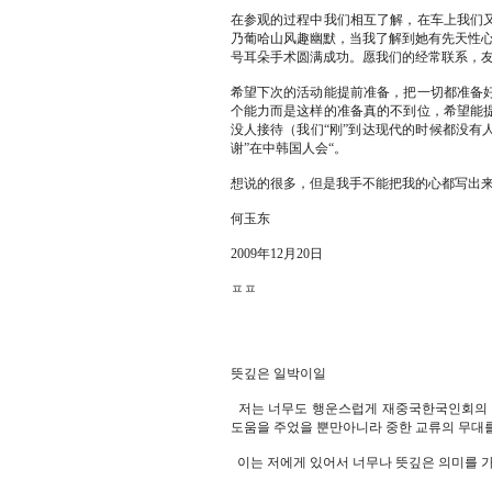
在参观的过程中我们相互了解，在车上我们
乃葡哈山风趣幽默，当我了解到她有先天性心
号耳朵手术圆满成功。愿我们的经常联系，
希望下次的活动能提前准备，把一切都准备
个能力而是这样的准备真的不到位，希望能
没人接待（我们“刚”到达现代的时候都没有
谢”在中韩国人会“。
想说的很多，但是我手不能把我的心都写出
何玉东
2009年12月20日
ㅍㅍ
뜻깊은 일박이일
저는 너무도 행운스럽게 재중국한국인회의 
도움을 주었을 뿐만아니라 중한 교류의 무대
이는 저에게 있어서 너무나 뜻깊은 의미를 가