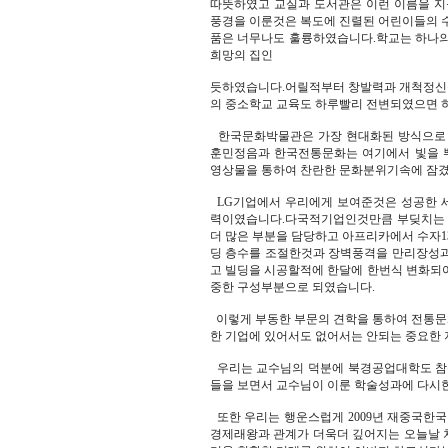
따뜻하였고 교실과 도서관은 이런 이름을 
풍경을 이룬것은 복도에 진렬된 어린이들의
품은 너무나도 훌륭하였습니다.학교는 하나의
희망의 집인
듯하였습니다.어릴적부터 창발력과 개척정신
의 중소학교 교육도 하루빨리 전변되였으면 
한국문화박물관은 가장 현대화된 방식으로 
훈민정음과 한국전통문화는 여기에서 빛을 
영상물을 통하여 찬란한 문화분위기속에 잠겼
LG기업에서 우리에게 보여준것은 성공한 
력이였습니다.다국적기업인것만큼 부딪치는 
더 많은 부분을 담당하고 아프리카에서 수자13
딩 층수를 조절한것과 장벽풍격을 만리장성과
고 빌딩을 시공할적에 한달에 한번식 변화되
중한 구성부분으로 되였습니다.
이렇게 부동한 부문의 견학을 통하여 전통문
한 기업에 있어서도 없어서는 안되는 중요한 
우리는 교수님의 덕분에 북경공업대학도 참
들을 보면서 교수님이 이룬 학술성과에 다시
또한 우리는 행운스럽게 2009년 재중국한
경제래왕과 관계가 더욱더 깊어지는 오늘날 