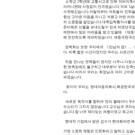
소학교 2학년때 교통사고로 인해 아버지께서
어머니한테 사정없이 안겨졌습니다.저와 5살
수척해갔습니다.어릴적부터 저희들의 진학을
항상 고마운 마음을 지니고 커왔고 어떤 어
의 소중함을 알았습니다.대학입학통지서를 받
준비해온 선물을 보내드릴수 있게 되였던것
제면에서 많은 어려움을 받고 있을때 《재
해 전진하도록 격려하였습니다. 재중국한국인
장학회는 또한 우리에게 《만남의 장》，《
다. 비록 짧은 시간이였지만 우리는 서로간의 
처음 만나는 면목들이 였지만 너무나 다정
한 한족임에도 불구하고 대부분이 우리 민족
습니다.이어서 우리는 회장님과 여러 고마운
되였습니다.
뒷이어 우리는 현대자동차회사,북경한국국제
다.
새로운 목적지를 향하여 전의 할때마다 우리
수소리가 그치지 않았습니다.교수님과 우리는 
습니다.참 너무 재미있는 려행이였고 최고의
현대차 기업에서 받은 감수가 현대화라면 
가장 소중한 채험은 인문화라고 말하고 싶습