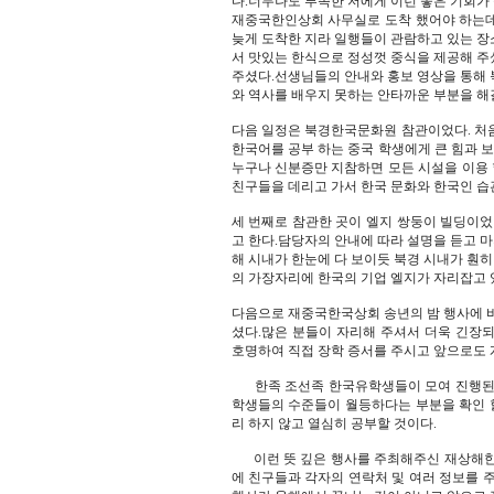
다.너무나도 부족한 저에게 이런 좋은 기회가 
재중국한인상회 사무실로 도착 했어야 하는데 
늦게 도착한 지라 일행들이 관람하고 있는 
서 맛있는 한식으로 정성껏 중식을 제공해 주
주셨다.선생님들의 안내와 홍보 영상을 통해 
와 역사를 배우지 못하는 안타까운 부분을 해
다음 일정은 북경한국문화원 참관이었다. 처
한국어를 공부 하는 중국 학생에게 큰 힘과 보
누구나 신분증만 지참하면 모든 시설을 이용 
친구들을 데리고 가서 한국 문화와 한국인 습
세 번째로 참관한 곳이 엘지 쌍둥이 빌딩이었
고 한다.담당자의 안내에 따라 설명을 듣고 
해 시내가 한눈에 다 보이듯 북경 시내가 훤히
의 가장자리에 한국의 기업 엘지가 자리잡고 
다음으로 재중국한국상회 송년의 밤 행사에 바
셨다.많은 분들이 자리해 주셔서 더욱 긴장
호명하여 직접 장학 증서를 주시고 앞으로도 
한족 조선족 한국유학생들이 모여 진행된 1
학생들의 수준들이 월등하다는 부분을 확인 할
리 하지 않고 열심히 공부할 것이다.
이런 뜻 깊은 행사를 주최해주신 재상해한국
에 친구들과 각자의 연락처 및 여러 정보를 