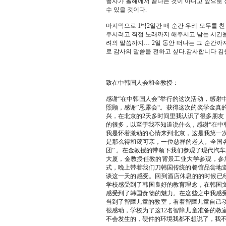
행사가 올해에서 끝나는 것이 아니고 앞으로 
수 있을 것이다.
마지막으로 1박2일간 매 순간 우리 모두를 친
주시려고 직접 노래까지 해주시고 남는 시간을
려의 말씀까지… 2일 동안 떠나는 그 순간까
로 감사의 말씀을 전하고 싶다.감사합니다 김
致在中韩国人会和金教授：
感谢“在中韩国人会”举行的这次活动，感谢
照顾，感谢”恩露会“。获得这次的奖学金真
兴，在北京的2天多时间里我认识了很多朋友
的很多，以至于我不知道说什么，感谢“在中
我是怀着激动的心情来到北京，这是我第一
是那么得和蔼可亲，一位慈祥的老人。全国各
团” 。在金教授的带领下我们参观了现代汽
大厦，金教授任教的背景工业大学参观，参加
式，晚上带着我们刀韩国传统的餐馆品尝地
谈这一天的感受。回到酒店休息的的时候已经
学校感受到了韩国良好的教育理念，在韩国
感受到了韩国食物的魅力。在这些之中我感
当到了智障儿童的教室，看着智障儿童自己动
很感动，学校为了这12名智障儿童准备的教
不会发生的，硬件的环境我都不想说了，我