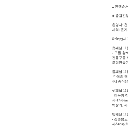
□ 진행순서&
◈ 총괄진행
환영사: 
사회: 윤기
&nbsp;
첫째날 11
- 구들 황
전통구들 
모형만들기
둘째날 11
-한옥의 역
4시 중식1
셋째날 11
- 한옥의 
시-17시&
벽쌓기, 
넷째날 11
- 김준봉교
시&nbsp