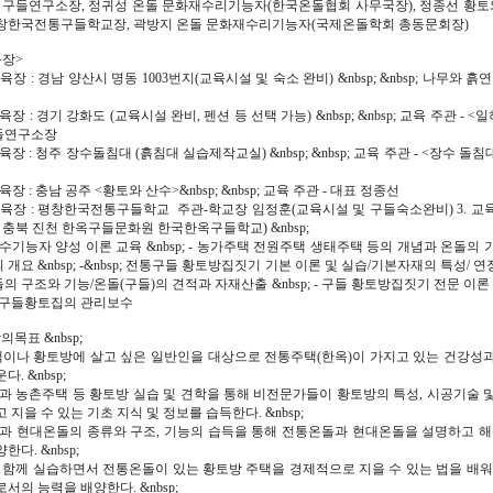
성 구들연구소장, 정귀성 온돌 문화재수리기능자(한국온돌협회 사무국장), 정종선 황토와
창한국전통구들학교장, 곽방지 온돌 문화재수리기능자(국제온돌학회 총동문회장)
육장>
교육장 : 경남 양산시 명동 1003번지(교육시설 및 숙소 완비) &nbsp; &nbsp; 나무와 
교육장 : 경기 강화도 (교육시설 완비, 펜션 등 선택 가능) &nbsp; &nbsp; 교육 주관 - 
들연구소장
교육장 : 청주 장수돌침대 (흙침대 실습제작교실) &nbsp; &nbsp; 교육 주관 - <장수 돌
교육장 : 충남 공주 <황토와 산수>&nbsp; &nbsp; 교육 주관 - 대표 정종선
 교육장 : 평창한국전통구들학교 주관-학교장 임정훈(교육시설 및 구들숙소완비) 3. 교육 
 충북 진천 한옥구들문화원 한국한옥구들학교) &nbsp;
수기능자 양성 이론 교육 &nbsp; - 농가주택 전원주택 생태주택 등의 개념과 온돌의
개요 &nbsp; -&nbsp; 전통구들 황토방집짓기 기본 이론 및 실습/기본자재의 특성/ 
- 온돌의 구조와 기능/온돌(구들)의 견적과 자재산출 &nbsp; - 구들 황토방집짓기 전문 이론
 구들황토집의 관리보수
강의목표 &nbsp;
택이나 황토방에 살고 싶은 일반인을 대상으로 전통주택(한옥)이 가지고 있는 건강성
. &nbsp;
택과 농촌주택 등 황토방 실습 및 견학을 통해 비전문가들이 황토방의 특성, 시공기술 
 지을 수 있는 기초 지식 및 정보를 습득한다. &nbsp;
돌과 현대온돌의 종류와 구조, 기능의 습득을 통해 전통온돌과 현대온돌을 설명하고 해
다. &nbsp;
와 함께 실습하면서 전통온돌이 있는 황토방 주택을 경제적으로 지을 수 있는 법을 배워
서의 능력을 배양한다. &nbsp;