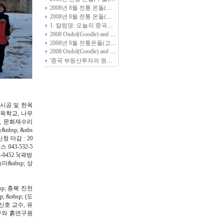
2008년 8월 전통 온돌(구들) 황토방 짓기 체험 상세일정입니다
2008년 8월 전통 온돌(구들) 황토방 짓기 체험 상세일정
(2)
1. 칼럼명: 오늘의 중국교육
2008 Ondol(Goodle) and Hwangto-Bang(Yellow Soil House) Camp --2008年8月传统温突（地暖+炕）黄土房建造体验教育
2008년 8월 전통온돌(고래)놓기와 친환경 생태주택 흙집 짓기 체험 교육안내
2008 Ondol(Goodle) and Hwangto-Bang(Yellow Soil House) Camp
'중국 부동산투자의 원칙" 특강 안내
시공 및 한옥
한옥학교, 나무
, 문화재수리
bsp; &nbs
신청 마감 : 20
043-532-5
-0452 5(곽방
미&nbsp; 상
bsp; 충북 진천
&nbsp; (도
신호 교수, 유
나무와 흙연구원