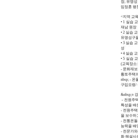
장, 유명
임정훈 평
<지역 교
• 1 실습 
재남 원장
• 2 실습 
유명성구
• 3 실습 
성
• 4 실습 
• 5 실습
(교육장소:
- 문화재보
황토주택의 
nbsp; 
구입요령/
&nbsp;○ 
- 전원주
특성을 배운다
- 전원주
을 보수하고
- 전통온
능력을 배양한
- 전문가
화 해설사로