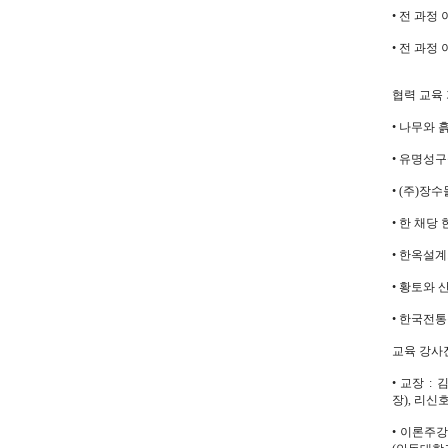
• 전 과
• 전 과
협력 교육
• 나무와 
• 유명성구
• (주)장
• 한 채당
• 한옥설계
• 황토와 
• 한국전통
교육 강사
• 교장 
장), 리신
• 이론주강