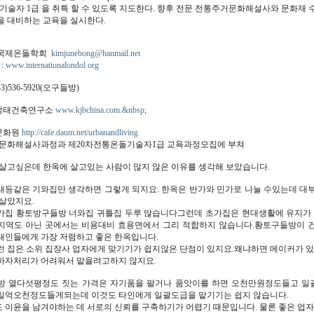
돌기술자 1급 을 취특 할 수 있도록 지도한다. 향후 전문 전통주거문화해설사와 문화재 
을 대비하는 교육을 실시한다.
 국제온돌학회
kimjunebong@hanmail.net
:
www.internationalondol.org
3)536-5920(오구들방)
생태건축연구소
www.kjbchina.com.&nbsp;
문화원
http://cafe.daum.net/urbanandliving
문화해설사과정과 제20차전통온돌기술자1급 교육과정모집에 부쳐
 살고싶은데 한옥에 살고있는 사람이 많지 않은 이유를 생각해 보았습니다.
래등같은 기와집만 생각하면 그렇게 되지요. 한옥은 반가와 민가로 나눌 수있는데 대
 살았지요.
가집 황토방구들방 너와집 귀틀집 두루 많습니다그런데 초가집은 현대생활에 유지가 
지역도 아닌 곳에서는 비용대비 효용면에서 그리 적합하지 않습니다.황토구들방이 
대인들에게 가장 저렴하고 좋은 한옥입니다.
런 집은 소위 집장사 업자에게 맞기기가 쉽지않은 단점이 있지요.왜냐하면 메이커가 있
하자처리가 어려워서 맡을려고하지 않지요.
방 열다섯평정도 짓는 가격은 자기품을 팔거나 품앗이를 하면 오천만원정도들고 
일억오천정도들게되는데 이것도 타인에게 일괄도급을 맡기기는 쉽지 않습니다.
 이윤을 남겨야하는 데 서로의 신뢰를 구축하기가 어렵기 때문입니다. 물론 좋은 업자