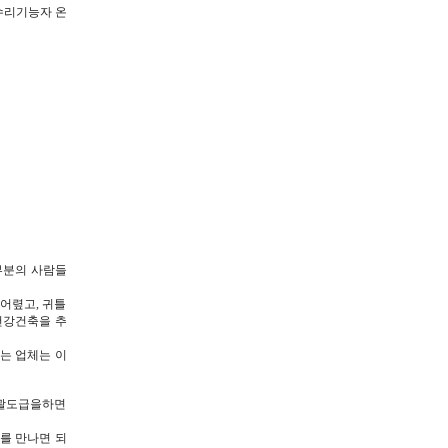
수리기능자 온
부분의 사람들
어렾고, 귀틀
건강건축을 추
는 업체는 이
일괄도급을하면
를 만나면 되