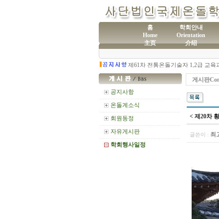
홈
학회안내
Home
Orientation
主页
介绍
(사
제60차 전통온돌기술자 교육 모집
게시판Com
공지사항
온돌계소식
< 제20차 
회원동정
자유게시판
최
글쓴이 :
학회행사일정