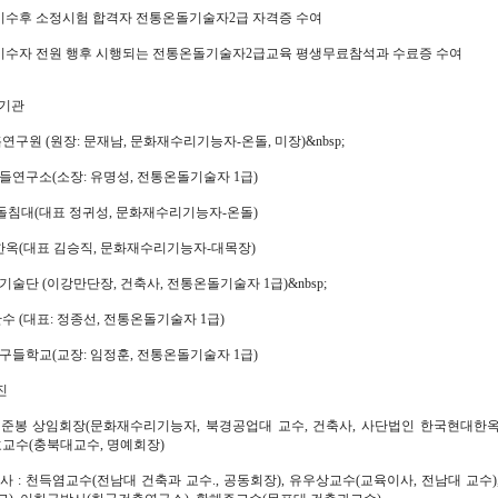
정 이수후 소정시험 합격자 전통온돌기술자2급 자격증 수여
정 이수자 전원 행후 시행되는 전통온돌기술자2급교육 평생무료참석과 수료증 수여
 기관
흙연구원 (원장: 문재남, 문화재수리기능자-온돌, 미장)&nbsp;
들연구소(소장: 유명성, 전통온돌기술자 1급)
수돌침대(대표 정귀성, 문화재수리기능자-온돌)
 한옥(대표 김승직, 문화재수리기능자-대목장)
기술단 (이강만단장, 건축사, 전통온돌기술자 1급)&nbsp;
산수 (대표: 정종선, 전통온돌기술자 1급)
구들학교(교장: 임정훈, 전통온돌기술자 1급)
진
: 김준봉 상임회장(문화재수리기능자, 북경공업대 교수, 건축사, 사단법인 한국현대한
호교수(충북대교수, 명예회장)
사 : 천득염교수(전남대 건축과 교수., 공동회장), 유우상교수(교육이사, 전남대 교수