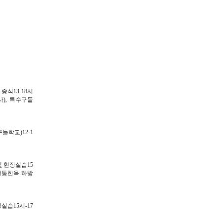
중식13-18시
), 특수구들
들학교)12-1
및 현장실습15
(전통한옥 하방
장실습15시-17