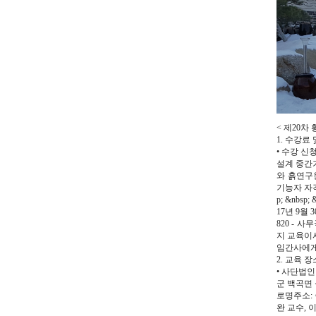
< 제20차 
1. 수강료
• 수강 
설계 중간기
와 흙연구
기능자 자격
p; &nbs
17년 9월 
820 - 사무
지 교육이사
임간사에게
2. 교육 장
• 사단법인 
군 백곡면 석
로명주소: 
완 교수, 