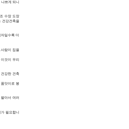
 나쁘게 되니
조 수장 도장
는 건강건축을
업자일수록 더
.사람이 집을
 이것이 우리
 건강한 건축
 품앗이로 봉
 팔아서 여러
혜가 필요합니