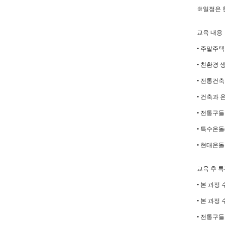
※일정은 
교육 내용
• 주말주택
• 친환경 
• 전통건축
• 건축과 
• 전통구들
• 특수온돌
• 현대온
교육 후 
• 본 과정
• 본 과정
• 전통구들