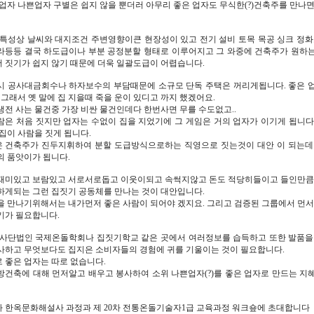
 업자 나쁜업자 구별은 쉽지 않을 뿐더러 아무리 좋은 업자도 무식한(?)건축주를 만나면
 특성상 날씨와 대지조건 주변영향이큰 현장성이 있고 전기 설비 토목 목공 싱크 정화
라등등 결국 하도급이나 부분 공정분할 형태로 이루어지고 그 와중에 건축주가 원하
 짓기가 쉽지 않기 때문에 더욱 일괄도급이 어렵습니다.
시 공사대금회수나 하자보수의 부담때문에 소규모 단독 주택은 꺼리게됩니다. 좋은 
 그래서 옛 말에 집 지을때 죽을 운이 있디고 까지 했겠어요.
생전 사는 물건중 가장 비싼 물건인데다 한번사면 무를 수도없고..
람은 처음 짓지만 업자는 수없이 집을 지었기에 그 게임은 거의 업자가 이기게 됩니다
집이 사람을 짓게 됩니다.
 건축주가 진두지휘하여 분할 도급방식으로하는 직영으로 짓는것이 대안 이 되는데
의 품앗이가 됩니다.
재미있고 보람있고 서로서로돕고 이웃이되고 속썩지않고 돈도 적당히들이고 들인만큼
하게되는 그런 집짓기 공동체를 만나는 것이 대안입니다.
을 만나기위해서는 내가먼저 좋은 사람이 되어야 겠지요. 그리고 검증된 그룹에서 먼서
기가 필요합니다.
 사단법인 국제온돌학회나 집짓기학교 같은 곳에서 여러정보를 습득하고 또한 발품을
사하고 무엇보다도 집지은 소비자들의 경험에 귀를 기울이는 것이 필요합니다.
 좋은 업자는 따로 없습니다.
방건축에 대해 먼저알고 배우고 봉사하여 소위 나쁜업자(?)를 좋은 업자로 만드는 지
차 한옥문화해설사 과정과 제 20차 전통온돌기술자1급 교육과정 워크숖에 초대합니다