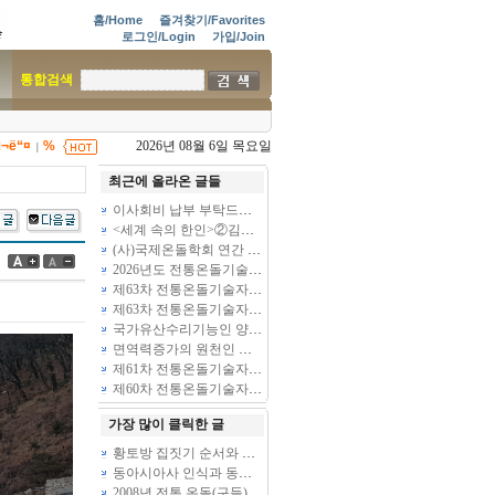
홈/Home
즐겨찾기/Favorites
로그인/Login
가입/Join
통합검색
µ¬ë“¤
%
2026년 08월 6일 목요일
|
최근에 올라온 글들
이사회비 납부 부탁드립니다
(6)
<세계 속의 한인>②김준봉 북경공업대 교수
(39)
(사)국제온돌학회 연간 기부금 모금액 및 활용실적 명세서
2026년도 전통온돌기술자 교육 일정 안내
제63차 전통온돌기술자 1,2급 교육 과정 안내
제63차 전통온돌기술자 1,2급 교육 과정 안내
국가유산수리기능인 양성과정 모집
면역력증가의 원천인 온돌
(10)
제61차 전통온돌기술자 1,2급 교육과정 모집
제60차 전통온돌기술자 교육 모집
가장 많이 클릭한 글
황토방 집짓기 순서와 실제
동아시아사 인식과 동아시아사 교육
(3)
2008년 전통 온돌(구들) 놓기와 친환경 생태주택 흙집 짓기 체험