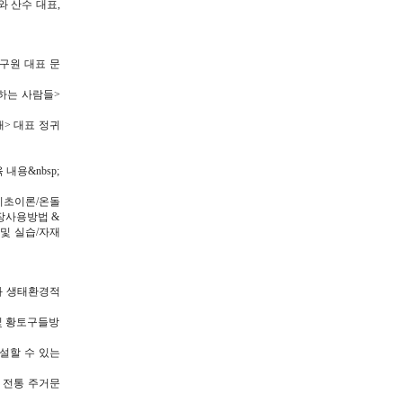
 산수 대표,
흙연구원 대표 문
<일하는 사람들>
침대> 대표 정귀
내용&nbsp;
 기초이론/온돌
연장사용방법 &
 및 실습/자재
과 생태환경적
및 황토구들방
설할 수 있는
 전통 주거문