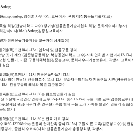
nbsp;
&nbsp;:&nbsp; 임정훈 사무국장, 교육이사 : 곽방지(전통온돌기술자1급)
천득염 회장(전남대학교 교수) 정귀성(전통온돌기술자협회 회장, 문화재수리기능자)
희관리이사(16기).&nbsp;김종칠교육이사
(제 20차 전통온돌기술자1급 교육과정 상세일정)
월 2일(목)오전10시 -12시 입학식 및 전통구들 강의
토방 짓기 개요 (김준봉공동회장, 북경공업대학교 교수)-사회:안치범 사업이사12-13시 
모형 만들기, 기존 구들해체복원(김준봉교수, 문화재수리기능보유자, 곽방지 교육이사
 실습.
월 3일(금)오전9시 -11시 전통온돌만들기 강의
사와 의미 전남대 천득염교수, 11시-12시 문화재수리기능자 전통구들 시연(한국한옥구
4-18시 전통구들의 헤체와 복원 김준봉교수
월 4일(토)오전10시 -11시30분 황토방만들기 실습
정신과 실체 -- 정연상 안동대 교수12시-13시 중식13-15시 구들 이론 교육(김준봉교수) 
nbsp;문재남 원장(나무와 흙 연구원). 복합 현대 구들 고래 가마솥 보일러 만들기 실습
시근담쌓기)
월 5일(일)오전10시 -11시30분 한옥 개요 강의
수10:30-12“00&nbsp;온돌과 현대한옥 중식13-15시 구들 이론 교육(김준봉교수) 및 현
;최종평가 , 졸업식 수료식(사회: 전통온돌기술자 총동창회장, 곽방지