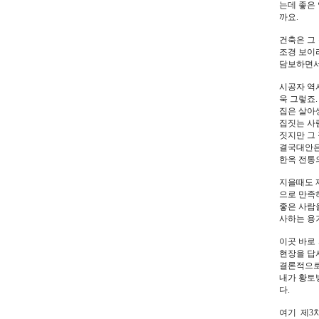
는데 좋은
까요.
건축은 그
조경 보이
담보하면서
시공자 역
욱 그렇죠.
집은 살아
집짓는 사
짓지만 그 
결국대안은
한옥 전통
지을때도 
으로 만족
좋은 사람
사하는 용
이곳 바로
현장을 답
결론적으로
내가 황토
다.
여기 제3