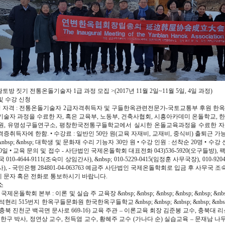
황토방 짓기 전통온돌기술자 1급 과정 모집 >(2017년 11월 2일~11월 5일, 4일 과정)
 및 수강 신청
신청 자격 : 전통온돌기술자 2급자격취득자 및 구들한옥관련전문가-국토교통부 후원 한옥
술자 과정을 수료한 자, 혹은 교육부, 노동부, 건축사협회, 시흥아카데미 온돌학교, 
원, 유명성구들연구소, 평창한국전통구들학교에서 실시한 온돌교육과정을 수료한 자
증취득자에 한함. • 수강료 : 일반인 50만 원(교육 자재비, 교재비, 중식비) 출퇴근 가능&n
p; &nbsp; &nbsp; 대학생 및 문화재 수리 기능자 30만 원 • 수강 인원 : 선착순 20명 • 수강 
30일 • 교육 문의 및 접수 - 사단법인 국제온돌학회 대표전화 043)536-5920(오구들방), 팩스 
국 010-4644-9111(조숙미 상임간사), &nbsp; 010-5229-0415(임정훈 사무국장), 010-9204
), - 국민은행 284801-04-063763 예금주 사단법인 국제온돌학회로 입금 후 사무국 조숙
 문자 혹은 전화로 통보하시기 바랍니다.
소
국제온돌학회 본부 : 이론 및 실습 주 교육장 &nbsp; &nbsp; &nbsp; &nbsp; &nbsp; &n
현리 515번지 한옥구들문화원 한국한옥구들학교 &nbsp; &nbsp; &nbsp; &nbsp; &nbsp; 
충북 진천군 백곡면 문사로 669-16) 교육 주관 – 이론교육 회장 김준봉 교수, 충북대 리
이한구 박사, 정연상 교수, 천득염 교수, 황혜주 교수 (가나다 순) 실습교육 – 문재남 