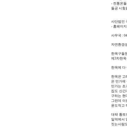
- 전통온
돌공 시험
사단법인
- 홈페이지 
사무국 : 04
자연환경
한옥구들
제3차한옥
한옥에 다
한옥은 고
은 민가에
민가는 초
집도 산간
구하는 현
그런데 이
윤도적고 
대략 황토
일억에서 
짓는사람도