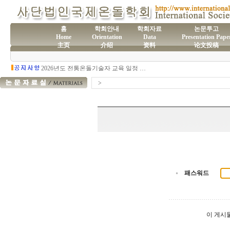
홈
학회안내
학회자료
논문투고
Home
Orientation
Data
Presentation Pape
主页
介绍
资料
论文投稿
(사)국제온돌학회 연간 기부금 모금액 및 활용실적 명세서
2026년도 전통온돌기술자 교육 일정 안내
제61차 전통온돌기술자 1,2급 교육과정 모집
제60차 전통온돌기술자 교육 모집
>
제59차 전통온돌기술자 1,2급 교육과정 모집 안내
제58차 전통온돌기술자 1,2급 교육과정 모집
패스워드
이 게시