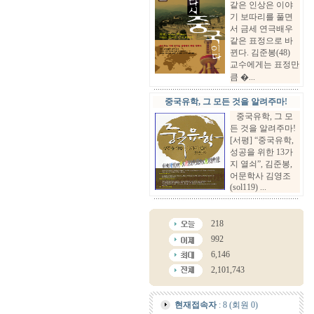
같은 인상은 이야
기 보따리를 풀면
서 금세 연극배우
같은 표정으로 바
뀐다. 김준봉(48)
교수에게는 표정만
큼 �...
중국유학, 그 모든 것을 알려주마!
중국유학, 그 모
든 것을 알려주마!
[서평] “중국유학,
성공을 위한 13가
지 열쇠”, 김준봉,
어문학사 김영조
(sol119) ...
218
992
6,146
2,101,743
현재접속자
: 8 (회원 0)