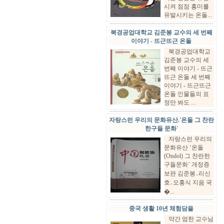
시켜 점점 흥미를
유발시키는 온돌...
북경공업대학교 김준봉 교수의 세 번째
이야기 - 뜨근뜨근 온돌
북경공업대학교
김준봉 교수의 세
번째 이야기 - 뜨근
뜨근 온돌 세 번째
이야기 - 뜨근뜨근
온돌 인물들의 표
정만 봐도 ...
자랑스런 우리의 문화유산.'온돌 그 찬란
한구들 문화'
자랑스런 우리의
문화유산 ‘온돌
(Ondol) 그 찬란한
구들문화’ 개정증
보판 김준봉․리신
호․오홍식 지음 국
�...
중국 생활 10년 체험담을
약간 엄한 교수님