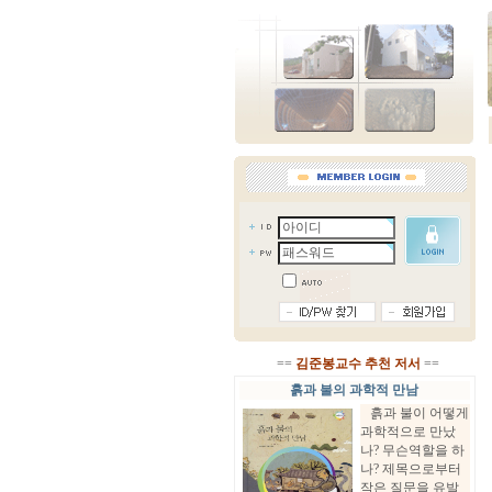
==
김준봉교수 추천 저서
==
흙과 불의 과학적 만남
흙과 불이 어떻게
과학적으로 만났
나? 무슨역할을 하
나? 제목으로부터
작은 질문을 유발