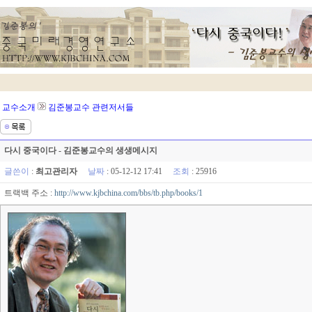
교수소개
김준봉교수 관련저서들
다시 중국이다 - 김준봉교수의 생생메시지
글쓴이
:
최고관리자
날짜
: 05-12-12 17:41
조회
: 25916
트랙백 주소 :
http://www.kjbchina.com/bbs/tb.php/books/1