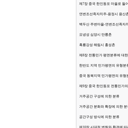
제7장 중국 한인동포 마을로 들
연변조선족자치주-용정시 용산촌 
백두산 주변마을-연변조선족자치
요녕성 심양시 만륭촌
흑룡강성 해림시 홍성촌
제8장 전통민가 평면분류에 대한 
한반도 지역 민가평면의 유형분
중국 동북지역 민가평면의 유형
제9장 중국 한인동포 전통민가
거주공간 구성에 의한 분류
거주공간 분화와 확장에 의한 분
공간구성 방식에 의한 분류
제10장 시대적 변화와 환경에 