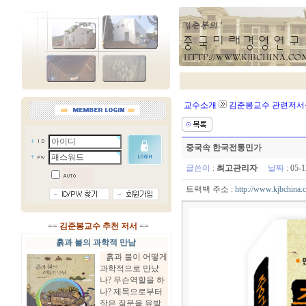
교수소개
김준봉교수 관련저서
중국속 한국전통민가
글쓴이
:
최고관리자
날짜
: 05-
트랙백 주소 :
http://www.kjbchina.
==
김준봉교수 추천 저서
==
흙과 불의 과학적 만남
흙과 불이 어떻게
과학적으로 만났
나? 무슨역할을 하
나? 제목으로부터
작은 질문을 유발