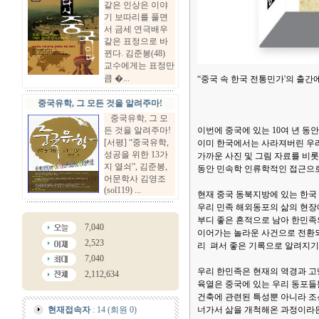
같은 인상은 이야
기 보따리를 풀면
서 금세 연극배우
같은 표정으로 바
뀐다. 김준봉(48)
교수에게는 표정만
큼 �...
“중국 속 한국 전통민가'의 출간
중국유학, 그 모든 것을 알려주마!
중국유학, 그 모
든 것을 알려주마!
이번에 중국에 있는 10여 년 
[서평] “중국유학,
이미 한국에서는 사라져버린 우리
성공을 위한 13가
가까운 사진 및 그림 자료를 비롯
지 열쇠”, 김준봉,
동안 민속학 인류학적인 접근으
어문학사 김영조
(sol119) ...
현재 중국 동북지방에 있는 한국 
우리 민족 해외동포의 삶의 현장
부디 좋은 흔적으로 남아 한민족
7,040
이어가는 놀라운 사건으로 전환되
2,523
리 펴서 좋은 기록으로 알려지기
7,040
우리 한민족은 현재의 역경과 고
2,112,634
육열은 중국에 있는 우리 동포들
건축에 관련된 특성뿐 아니라 조
현재접속자
: 14 (회원 0)
너가서 삶을 개척해온 과정이라든