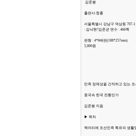
김준봉
출판사:청홍
서울특별시 강남구 역삼동 707-1 두꺼
: 김낙현?김준균 면수 : 466쪽
판형 : 4*6배판(188*257mm) IS
5,000원
민족 정체성을 간직하고 있는 조
중국속 한국 전통민가
김준봉 지음
▶ 목차
책머리에 조선민족 특유의 생활