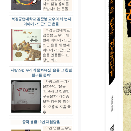
시켜 점점 흥미를
유발시키는 온돌...
북경공업대학교 김준봉 교수의 세 번째
이야기 - 뜨근뜨근 온돌
북경공업대학교
김준봉 교수의 세
번째 이야기 - 뜨근
뜨근 온돌 세 번째
이야기 - 뜨근뜨근
온돌 인물들의 표
정만 봐도 ...
자랑스런 우리의 문화유산.'온돌 그 찬란
한구들 문화'
자랑스런 우리의
문화유산 ‘온돌
(Ondol) 그 찬란한
구들문화’ 개정증
보판 김준봉․리신
호․오홍식 지음 국
�...
중국 생활 10년 체험담을
약간 엄한 교수님