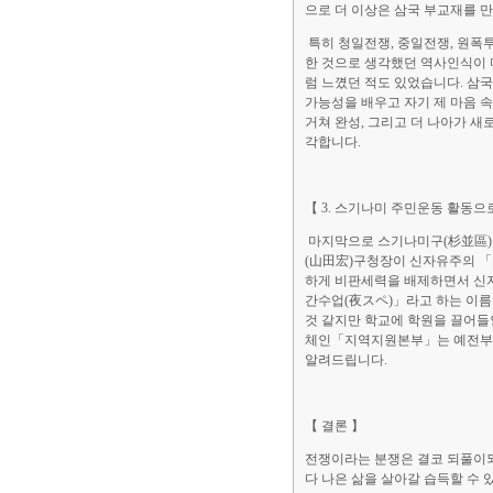
으로 더 이상은 삼국 부교재를 
특히 청일전쟁, 중일전쟁, 원폭
한 것으로 생각했던 역사인식이 
럼 느꼈던 적도 있었습니다. 삼
가능성을 배우고 자기 제 마음 
거쳐 완성, 그리고 더 나아가 
각합니다.
【 3. 스기나미 주민운동 활동으
마지막으로 스기나미구(杉並區)
(山田宏)구청장이 신자유주의 
하게 비판세력을 배제하면서 신
간수업(夜スペ)」라고 하는 이
것 같지만 학교에 학원을 끌어들
체인「지역지원본부」는 예전부터
알려드립니다.
【 결론 】
전쟁이라는 분쟁은 결코 되풀이되
다 나은 삶을 살아갈 습득할 수