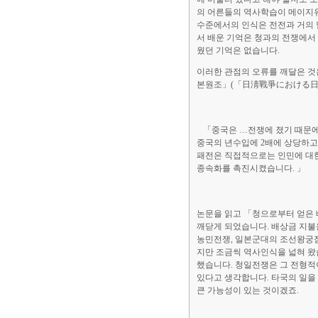
의 어른들의 역사학습이 메이지유
수준에서의 인식은 전전과 거의 
서 배운 기억은 청과의 전쟁에서
웠던 기억은 없습니다.
이러한 관점의 오류를 깨달은 것
본원조」(「日淸戰爭における日本
「중국은 …전쟁에 졌기 때문에 
중국의 년수입에 2배에 상당하고
패전은 직접적으로는 인민에 대한
종속화를 촉진시켰습니다. 」
논문을 읽고 「청으로부터 얻은
깨닫게 되었습니다. 배상금 지불
농민전쟁, 일본군대의 조선왕궁점
지만 조금씩 역사인식을 넓혀 왔
했습니다. 청일전쟁은 그 전형적
있다고 생각합니다. 타국의 일을
큰 가능성이 있는 것이겠죠.