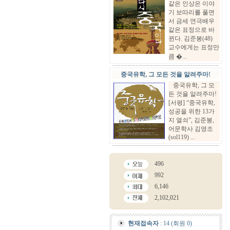
같은 인상은 이야
기 보따리를 풀면
서 금세 연극배우
같은 표정으로 바
뀐다. 김준봉(48)
교수에게는 표정만
큼 �...
중국유학, 그 모든 것을 알려주마!
중국유학, 그 모
든 것을 알려주마!
[서평] “중국유학,
성공을 위한 13가
지 열쇠”, 김준봉,
어문학사 김영조
(sol119) ...
496
992
6,146
2,102,021
현재접속자
: 14 (회원 0)