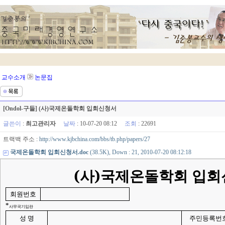
교수소개
논문집
[Ondol-구들] (사)국제온돌학회 입회신청서
글쓴이
:
최고관리자
날짜
: 10-07-20 08:12
조회
: 22691
트랙백 주소 :
http://www.kjbchina.com/bbs/tb.php/papers/27
국제온돌학회 입회신청서.doc
(38.5K), Down : 21, 2010-07-20 08:12:18
(
사
)
국제온돌학회 입회
회원번호
*
사무국기입란
성 명
주민등록번