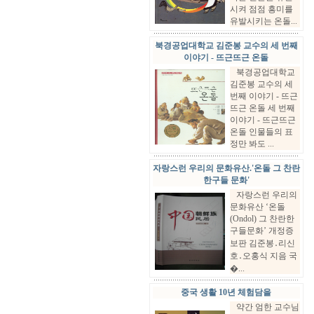
시켜 점점 흥미를
유발시키는 온돌...
북경공업대학교 김준봉 교수의 세 번째
이야기 - 뜨근뜨근 온돌
북경공업대학교
김준봉 교수의 세
번째 이야기 - 뜨근
뜨근 온돌 세 번째
이야기 - 뜨근뜨근
온돌 인물들의 표
정만 봐도 ...
자랑스런 우리의 문화유산.'온돌 그 찬란
한구들 문화'
자랑스런 우리의
문화유산 ‘온돌
(Ondol) 그 찬란한
구들문화’ 개정증
보판 김준봉․리신
호․오홍식 지음 국
�...
중국 생활 10년 체험담을
약간 엄한 교수님