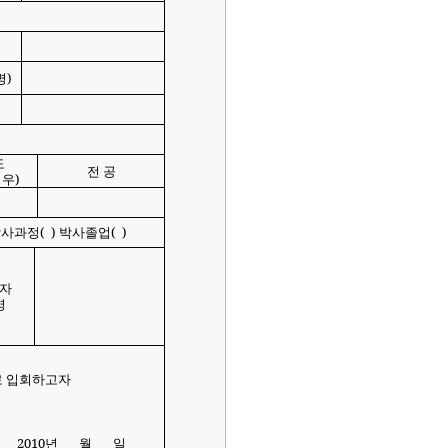
명
)
도
전 공
경우
)
박사과정
(
)
박사졸업
(
)
자
명
 입회하고자
2010
년
월
일