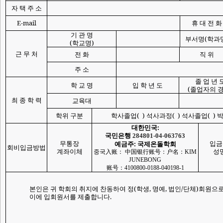
자 택 주 소
E-mail
휴 대 전 화
기 관 명
부서명
(
학과
(
학교명
)
근 무 처
전 화
직 위
주 소
졸 업 년 
학 교 명
입 학 년 도
(
졸업자의 
최 종 학 력
교육대
학위 구분
학사졸업
(
)
석사과정
(
)
석사졸업
(
)
대한민국
:
국민은행
284801-04-063763
무통장
입금
예금주
:
국제온돌학회
회비입금방법
계좌이체
성
중국入
账
：
中
国银
行
账号
：
户
名
：
KIM
JUNEBONG
账号
：
4100800-0188-040198-1
본인은 귀 학회의 취지에 찬동하여 정
(
학생
,
명예
,
법인
/
단체
)
회원으로
이에 입회원서를 제출합니다
.