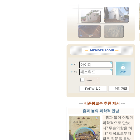
==
김준봉교수 추천 저서
==
흙과 불의 과학적 만남
흙과 불이 어떻게
과학적으로 만났
나? 무슨역할을 하
나? 제목으로부터
작은 질문을 유발