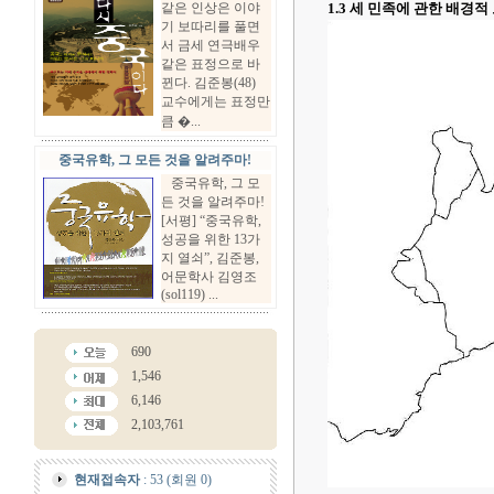
같은 인상은 이야
1.3 세 민족에 관한 배경적
기 보따리를 풀면
서 금세 연극배우
같은 표정으로 바
뀐다. 김준봉(48)
교수에게는 표정만
큼 �...
중국유학, 그 모든 것을 알려주마!
중국유학, 그 모
든 것을 알려주마!
[서평] “중국유학,
성공을 위한 13가
지 열쇠”, 김준봉,
어문학사 김영조
(sol119) ...
690
1,546
6,146
2,103,761
현재접속자
: 53 (회원 0)