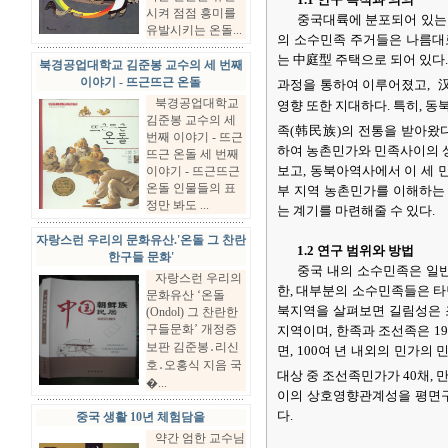
1.1 연구 목적과 의의
시켜 점점 흥미를
중국대륙에 분포되어 있는 
유발시키는 온돌...
의 소수민족 주거들은 나름대
는 中庭型 주택으로 되어 있다
북경공업대학교 김준봉 교수의 세 번째
이야기 - 뜨근뜨근 온돌
과정을 통하여 이루어졌고, 
북경공업대학교
영향 또한 지대하다. 특히, 
김준봉 교수의 세
족(韩民族)의 전통을 받아왔다
번째 이야기 - 뜨근
하여 농촌민가와 민족사이의 
뜨근 온돌 세 번째
보고, 동북아역사에서 이 세
이야기 - 뜨근뜨근
온돌 인물들의 표
부 지역 농촌민가를 이해하는
정만 봐도 ...
는 계기를 마련해줄 수 있다.
자랑스런 우리의 문화유산.'온돌 그 찬란
1.2 연구 범위와 방법
한구들 문화'
중국 내의 소수민족은 일반
자랑스런 우리의
한, 대부분의 소수민족들은 타
문화유산 ‘온돌
북지역을 살펴보면 길림성은 
(Ondol) 그 찬란한
구들문화’ 개정증
지역이며, 한족과 조선족은 1
보판 김준봉․리신
면, 100여 년 내외의 민가의
호․오홍식 지음 국
대상 중 조선족민가가 40채, 
�...
이의 상호영향관계성을 평면구
다.
중국 생활 10년 체험담을
약간 엄한 교수님