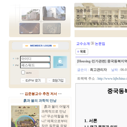
교수소개
논문집
[Housing-민가관련] 중국동북
글쓴이
:
최고관리자
날짜
: 06-
트랙백 주소 :
http://www.kjbchina.
중국동북
==
김준봉교수 추천 저서
==
흙과 불의 과학적 만남
흙과 불이 어떻게
과학적으로 만났
나? 무슨역할을 하
1. 서론
나? 제목으로부터
작은 질문을 유발