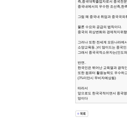
즉,중국대학졸업자로서 중국전
중국내에서의 우수한 조선족,한족
그럼 왜 중국내 취업과 중국국외
물론 수요와 공급의 법칙이다.
중국의 위상변화와 경제적지위향
그러나 또한 전세계 모든나라에서
소양교육등..)이 많이드는 중국
그래서 중국국적소유자는(인도와
반면..
한국인은 뛰어난 교육열과 광적
또한 컴퓨터 활용능력도 우수하고
(3%미만시 무비자예상됨)
따라서
앞으로도 한국국적이면서 중국명
망이다