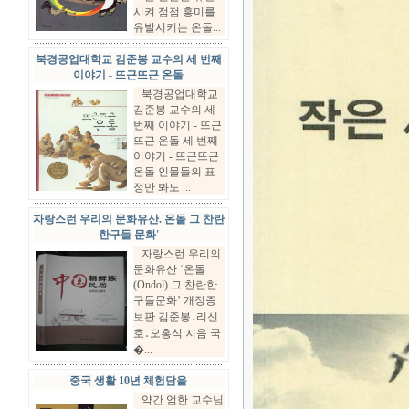
시켜 점점 흥미를
유발시키는 온돌...
북경공업대학교 김준봉 교수의 세 번째
이야기 - 뜨근뜨근 온돌
북경공업대학교
김준봉 교수의 세
번째 이야기 - 뜨근
뜨근 온돌 세 번째
이야기 - 뜨근뜨근
온돌 인물들의 표
정만 봐도 ...
자랑스런 우리의 문화유산.'온돌 그 찬란
한구들 문화'
자랑스런 우리의
문화유산 ‘온돌
(Ondol) 그 찬란한
구들문화’ 개정증
보판 김준봉․리신
호․오홍식 지음 국
�...
중국 생활 10년 체험담을
약간 엄한 교수님