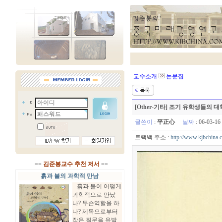
교수소개
논문집
[Other-기타] 조기 유학생들의 대
글쓴이
:
平正心
날짜
: 06-03-1
트랙백 주소 :
http://www.kjbchina.
==
김준봉교수 추천 저서
==
흙과 불의 과학적 만남
흙과 불이 어떻게
과학적으로 만났
나? 무슨역할을 하
나? 제목으로부터
작은 질문을 유발