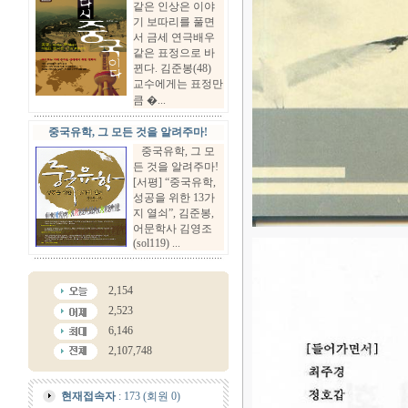
같은 인상은 이야
기 보따리를 풀면
서 금세 연극배우
같은 표정으로 바
뀐다. 김준봉(48)
교수에게는 표정만
큼 �...
중국유학, 그 모든 것을 알려주마!
중국유학, 그 모
든 것을 알려주마!
[서평] “중국유학,
성공을 위한 13가
지 열쇠”, 김준봉,
어문학사 김영조
(sol119) ...
2,154
2,523
6,146
2,107,748
현재접속자
: 173 (회원 0)