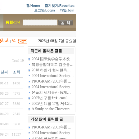
홈/Home
즐겨찾기/Favorites
로그인/Login
가입/Join
통합검색
¦Ã¬Â
%
2026년 08월 7일 금요일
|
최근에 올라온 글들
2004 国际炕学会学术发表大会
(1)
Total 19
북경공업대학교 김준봉 교수의 세 번째 이야기 - 뜨근뜨근 온돌
(1)
2018 하반기 현대한옥학회 한옥답사안내입니다
(11)
날짜
조회
2004 International Society of Ondol’s (炕, Floor Radiant Heating System) General Meeting and Symposium
PROGRAM (2003年国际炕学会学术大会安排)
(3)
01-11
1438
2004 International Society of Ondol’s (炕, Floor Radiant Heating System) General Meeting and Symposium
온돌의 세계유산 등재를 위한 준비 작업
(2)
08-20
4375
2005년 구들학회 email주소록입니다.
(3)
2005년 12월 17일 제4회 국제온돌학회 개최에 부쳐.....
07-27
5889
(2)
A Study on the Characteristics of Ondol(Kang, Gudle -- Radiant floor heating System) found in Folk Housing of Several Peoples in North Area, Chin…
04-20
7545
가장 많이 클릭한 글
09-08
8260
PROGRAM (2003年国际炕学会学术大会安排)
(3)
2004 International Society of Ondol’s (炕, Floor Radiant Heating System) General Meeting and Symposium
09-24
11537
2005년 구들학회 email주소록입니다.
(3)