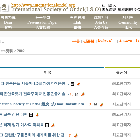
학회자료
논문투고
관련단체
입회안내
게시판
Data
Presentation Paper
Link
Join Us
Community
资料
论文投稿
链接
入会介绍
论坛
)국제온돌학회 연간 기부금 모금액 및 활용실적 명세서
구들
김준봉
ê¹€ì¤€ë´…
êµ¬ë“¤
â€
2026년도 전통온돌기술자 교육 일정 안내
|
|
|
|
제61차 전통온돌기술자 1,2급 교육과정 모집
ta资料 > 2002
제59차 전통온돌기술자 1,2급 교육과정 모집 안내
제58차 전통온돌기술자 1,2급 교육과정 모집
제목
글쓴이
0 차 전통온돌 기술자 1,2급 과정ㅁ작은한…
최고관리자
차 작은한옥짓기 건축주학교 전통온돌기술…
최고관리자
(1)
national Society of Ondol (溫突, 炕Floor Radiant hea…
최고관리자
(1)
봉 교수 간단 이력
최고관리자
5년 하계 정기 이사회 회의록
최고관리자
 그 찬란한 구들문화의 세계화를 위한 전…
최고관리자
(1)