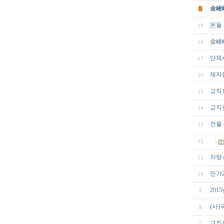
金峻峰
온돌
19
金峻峰 
18
단체
17
제자
16
교직
15
교직
14
건물
13
12
자랑
11
민가
10
201
9
(사
8
교직
7