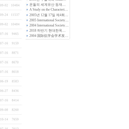
온돌의 세계유산 등재를 위한 준비 작업
(2)
09-02
10484
A Study on the Characteristics of Ondol(Kang, Gudle -- Radiant floor heating System) found in Folk Housing of Several Peoples in North Area, Chin…
09-24
11537
2005년 12월 17일 제4회 국제온돌학회 개최에 부쳐.....
(2)
2005 International Society of Ondol’s (溫突,炕, Radiant Floor Heating System) General Meeting and Housing Symposium
09-02
10484
2004 International Society of Ondol’s (炕, Floor Radiant Heating System) General Meeting and Symposium
2018 하반기 현대한옥학회 한옥답사안내입니다
(11)
07-16
9465
2004 国际炕学会学术发表大会
(1)
07-16
9159
07-16
8871
07-16
8670
07-16
8618
06-19
8583
06-27
8436
07-16
8414
09-08
8260
10-14
7659
07-16
7613