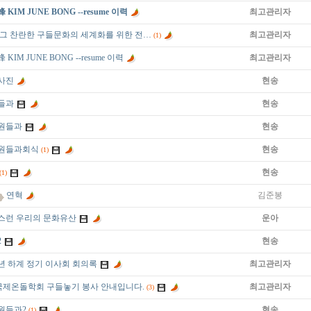
 KIM JUNE BONG --resume 이력
최고관리자
 그 찬란한 구들문화의 세계화를 위한 전…
최고관리자
(1)
KIM JUNE BONG --resume 이력
최고관리자
사진
현송
들과
현송
원들과
현송
원들과회식
현송
(1)
현송
(1)
연혁
김준봉
스런 우리의 문화유산
운아
2
현송
5년 하계 정기 이사회 회의록
최고관리자
)국제온돌학회 구들놓기 봉사 안내입니다.
최고관리자
(3)
원들과2
현송
(1)