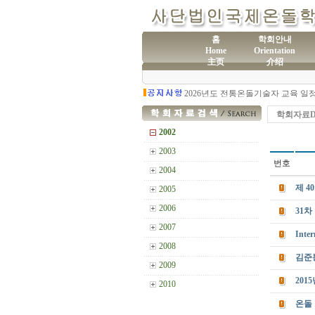
홈
학회안내
Home
Orientation
主页
介绍
(사
제60차 전통온돌기술자 교육 모집
학회자료Da
2002
2003
번호
2004
제 4
2005
2006
31
2007
Inter
2008
김준
2009
201
2010
온돌