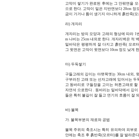
고막이 쌓기가 완료된 후에는 그 안팎면을 모
으로 한다. 고막이 밑은 지반면보다 20cm 
금이 가거나 틈이 생기지 아니하게 흙반죽(모르
라) 개자리
개자리는 방의 모양과 고래의 형상에 따라 1변
m 나비는 25cm 내외로 한다. 개자리벽은 적
밑바닥은 평평하게 잘 다지고 흙반죽( 모르터
그 윗면은 고막이 윗면보다 10cm 정도 낮게 한
마) 두둑쌓기
구들고래의 깊이는 아랫목엣는 30cm 내외, 윗목
구부러진 고래 또는 선자고래에 있어서는 두둑의
고 동바리로 구들장을 고이는 허튼고래로 할 
자연석 으로한다 . 동바리는 밑바닥에서 깊이 20
들은 특히 불길이 잘 들고 연기의 흐름이 잘 
바) 불목
가. 불목부분의 재료와 공법
불목 주위의 축조시는 특히 유의하여 외부로 
안에는 축조 후 흙반죽(모르터)를 잘 발라준다