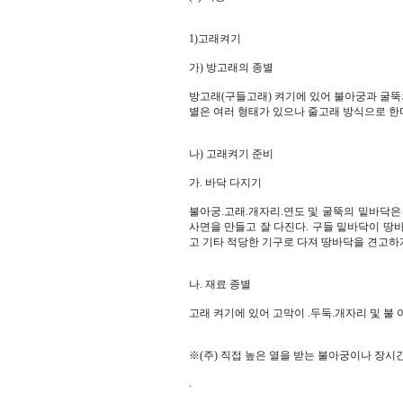
1)고래켜기
가) 방고래의 종별
방고래(구들고래) 켜기에 있어 불아궁과 굴뚝의
별은 여러 형태가 있으나 줄고래 방식으로 한다
나) 고래켜기 준비
가. 바닥 다지기
불아궁.고래.개자리.연도 및 굴뚝의 밑바닥은
사면을 만들고 잘 다진다. 구들 밑바닥이 땅
고 기타 적당한 기구로 다져 땅바닥을 견고하
나. 재료 종별
고래 켜기에 있어 고막이 .두둑.개자리 및 불 
※(주) 직접 높은 열을 받는 불아궁이나 장시
.