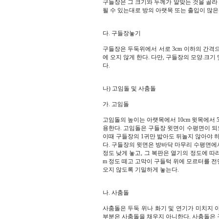
구들장은 그 크기와 두께가 알맞는 것을 골라 
될 수 있는대로 방의 아랫목 또는 출입이 많은
다. 구들장놓기
구들장은 두둑위에서 서로 3cm 이하의 간격으
에 오지 않게 한다. 다만, 구들장의 모양.크기 
다.
나) 고임돌 및 사춤돌
가. 고임돌
고임돌의 높이는 아랫목에서 10cm 윗목에서 
용한다. 고임돌은 구들장 윗면이 수평면이 되
이때 구들장의 1귀만 밟아도 뒤놀지 않아야 
다. 구들장의 윗면은 방바닥 마무리 수평면에서 
정도 낮게 놓고, 그 복판은 열기의 정도에 따
m 정도 떼고 고막이 구들턱 위에 모르터를 
오지 않도록 기밀하게 놓는다.
나. 사춤돌
사춤돌은 두둑 위나 화기 및 연기가 미치지 
부분은 사춤돌을 채우지 아니한다. 사춤돌은 