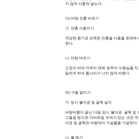
지 않게 사춤쳐 넣는다.
다) 바탕 진흙 바르기
가. 진흙 사춤치기
적당한 묽기로 반죽한 진흙을 사춤돌 윗면에 
한다.
나. 바탕 바르기
소정의 바닥 마무리 면에 맞추어 수평실을 치고
밀하게 하여 틈서리가 나지 않게 바른다.
라) 구들 말리기
가. 임시 불아궁 및 굴뚝 설치
바탕바름이 끝난 다음 임시 불아궁. 굴뚝 및 
그을음 등으로 더러워질 우려가 있는 곳은 적
아궁 및 굴뚝은 바람막이 가설물을 가설한다.
나. 불 때기