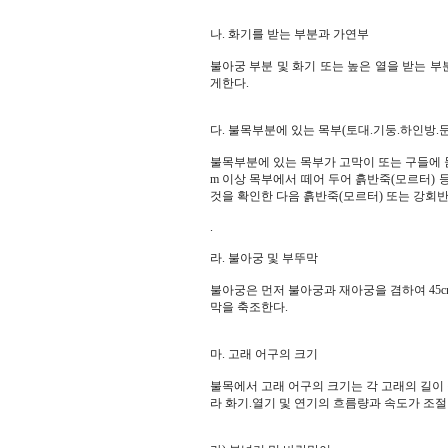
나. 화기를 받는 부분과 가연부
불아궁 부분 및 화기 또는 높은 열을 받는 부분
게한다.
다. 불목부분에 있는 목부(토대.기둥.하인방.문
불목부분에 있는 목부가 고막이 또는 구들에 
m 이상 목부에서 떼어 두어 흙반죽(모르터) 
것을 확인한 다음 흙반죽(모르터) 또는 강회
.
라. 불아궁 및 부뚜막
불아궁은 먼저 불아궁과 재아궁을 겸하여 45cm
막을 축조한다.
마. 고래 어구의 크기
불목에서 고래 어구의 크기는 각 고래의 길이 
라 화기.열기 및 연기의 흐름량과 속도가 조