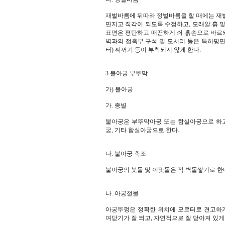
재벌바름에 뒤따라 정벌바름을 할 때에는 재
면지고 직각이 되도록 수정하고, 모래알.흙 
표면은 평탄하고 매끈하게 쇠 흙손으로 바르되
벽과의 접촉부.구석 및 모서리 등은 특히평
터) 찌꺼기 등이 부착되지 않게 한다.
3 불아궁.부뚜막
가) 불아궁
가. 종별
불아궁은 부뚜막아궁 또는 함실아궁으로 하고
궁, 기타 함실아궁으로 한다.
나. 불아궁 축조
불아궁의 붓돌 및 이맛돌은 적 벽돌쌓기로 한
나. 아궁철물
아궁뚜껑은 정확한 위치에 모르터로 견고하게
여닫기가 잘 되고, 자연적으로 잘 닫아져 있게