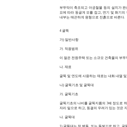
부뚜막이 축조되고 아궁철물 등의 설치가 완료
요에 따라 둥글게 모를 접고, 연기 및 화기
내부는 매끈하게 원형으로 진흙으로 바른다.
4 굴뚝
가) 일반사항
가. 적용범위
이 절은 전원주택 또는 소규모 건축물의 부뚜
나. 재료
굴뚝 및 연도에 사용하는 재료는 내화.내열 및
나) 굴뚝기초 및 굴뚝대
가. 굴뚝기초
굴뚝기초의 나비를 굴뚝지름의 3배 정도로 하고
자리 밑으로 하고, 동결의 우려가 있는 것은 지반
나. 굴뚝대
1) 굴뚝대는 적 벽돌, 또는 돌쌓기로 하고, 