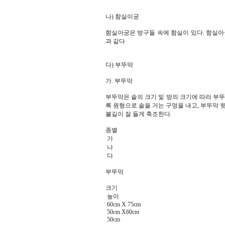
나) 함실이궁
함실아궁은 방구들 속에 함실이 있다. 함실아
과 같다
다) 부뚜막
가. 부뚜막
부뚜막은 솥의 크기 및 방의 크기에 따라 부뚜
록 원형으로 솥을 거는 구멍을 내고, 부뚜막 
불길이 잘 들게 축조한다.
종별
가
나
다
부뚜막
크기
높이
60cm X 75cm
50cm X60cm
50cm