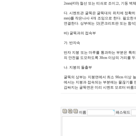
2mm(#10) 철선 또는 띠쇠로 조이고, 기둥 
다. 시멘트관 굴뚝은 굴뚝대의 위치에 정확히 모
mm)를 작은나사 4개 조임으로 한다. 필요한
연결한다. 상부에는 갓(콘크리트판 또는 함석
바) 굴뚝과의 접속부
가. 반자속
반자 지붕 또는 마루를 통과하는 부분은 특히
의 안전을 도모하도록 30cm 이상의 거리를 
나. 지붕의 돌출부
굴뚝의 상부는 지붕면에서 최소 90cm 이상 
에서는 지붕과 접속되는 부분에는 물끊기를 만
감싸지는 굴뚝면은 미리 시멘트 모르터 바름
이름
패스워드