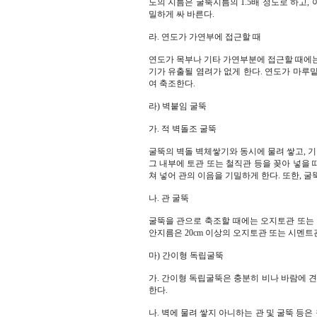
도의 지름은 굴뚝지름의 1.5배 정도로 하고,
밀하게 싸 바른다.
라. 연도가 가연부에 접근할 때
연도가 목부나 기타 가연부분에 접근할 때에는
기가 유출될 염려가 없게 한다. 연도가 마루
여 축조한다.
라) 벽붙임 굴뚝
가. 적 벽돌조 굴뚝
굴뚝의 벽돌 벽체쌓기와 동시에 물려 쌓고, 기
그 내부에 토관 또는 철직관 등을 꽂아 넣을
쳐 넣어 관의 이음을 기밀하게 한다. 또한, 굴
나. 관 굴뚝
굴뚝을 관으로 축조할 때에는 오지토관 또는 
안지름은 20cm 이상의 오지토관 또는 시멘트
마) 간이형 독립굴뚝
가. 간이형 독립굴뚝은 충분히 비나 바람에 견
한다.
나. 벽에 물려 쌓지 아니하는 관 및 굴뚝 등은