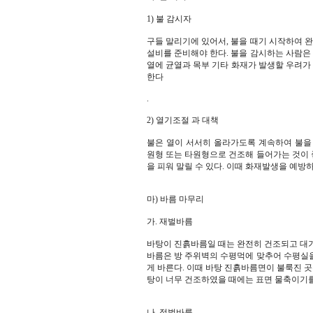
1) 불 감시자
구들 말리기에 있어서, 불을 때기 시작하여 완
설비를 준비해야 한다. 불을 감시하는 사람은 
열에 균열과 목부 기타 화재가 발생할 우려가 
한다
.
2) 열기조절 과 대책
불은 열이 서서히 올라가도록 계속하여 불을
원형 또는 타원형으로 건조해 들어가는 것이 좋
을 피워 말릴 수 있다. 이때 화재발생을 예방
마) 바름 마무리
가. 재벌바름
바탕이 진흙바름일 때는 완전히 건조되고 대기온
바름은 방 주위벽의 수평먹에 맞추어 수평실
게 바른다. 이때 바탕 진흙바름면이 불룩진 곳
탕이 너무 건조하였을 때에는 표면 물축이기를
나. 정벌바름