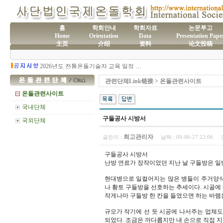
홈
학회안내
학회자료
논문투고
Home
Orientation
Data
Presentation Pape
主页
介绍
资料
论文投稿
(사)국제온돌학회 연간 기부금 모금액 및 활용실적 명세서
2026년도 전통온돌기술자 교육 일정 안내
제61차 전통온돌기술자 1,2급 교육과정 모집
제60차 전통온돌기술자 교육 모집
관련단체Link链接 > 온돌관련사이트
제59차 전통온돌기술자 1,2급 교육과정 모집 안내
제58차 전통온돌기술자 1,2급 교육과정 모집
온돌관련사이트
국내단체
구들공사 시방서
국외단체
최고관리자
글쓴이 :
날짜 :
09-06-27 22:06
구들공사 시방서
난방 연료가 장작이었던 지난 날 구들방은 일
현대병으로 일컬어지는 많은 병들이 주거양식
나 황토 구들방을 선호하는 추세이다. 시골에
작게나마 구들방 한 칸을 들였으면 하는 바램
규모가 작기에 선 듯 시공에 나서주는 업체도
되었다. 조금은 까다롭지만 내 손으로 직접 지