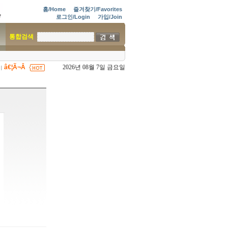
홈/Home
즐겨찾기/Favorites
로그인/Login
가입/Join
통합검색
â€¦Ã¬Â
2026년 08월 7일 금요일
|