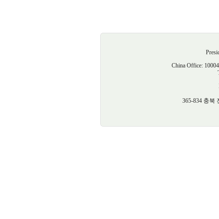
Presi
China Offic
365-834 충북