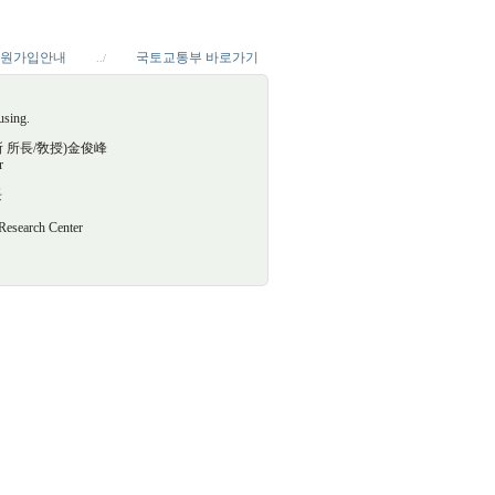
원가입안내
국토교통부 바로가기
../
using.
究所 所長/敎授)金俊峰
r
長
arch Center