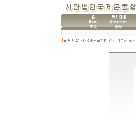
홈
학회안내
Home
Orientation
主页
介绍
(사
제60차 전통온돌기술자 교육 모집