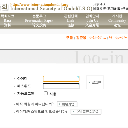
학회자료
논문투고
관련단체
입회안내
게시판
Data
Presentation Paper
Link
Join Us
Community
资料
论文投稿
链接
入会介绍
论坛
구들
김준봉
ê¹€ì¤€ë´…
%
êµ¬ë“¤
)국제온돌학회 연간 기부금 모금액 및 활용실적 명세서
|
|
|
|
2026년도 전통온돌기술자 교육 일정 안내
제61차 전통온돌기술자 1,2급 교육과정 모집
제59차 전통온돌기술자 1,2급 교육과정 모집 안내
제58차 전통온돌기술자 1,2급 교육과정 모집
아이디
패스워드
자동로그인
사용
아직 회원이 아니십니까?
아이디/패스워드를 잊으셨습니까?