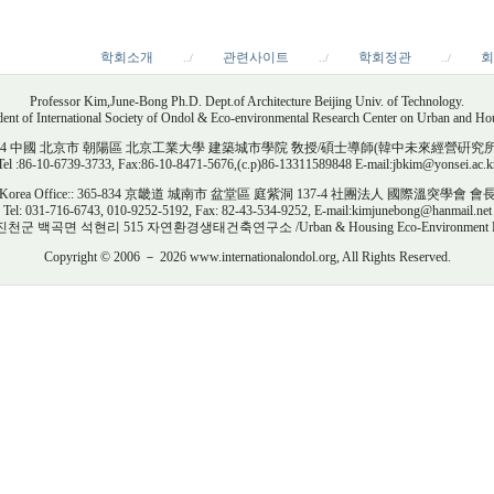
학회소개
관련사이트
학회정관
회
../
../
../
Professor Kim,June-Bong Ph.D. Dept.of Architecture Beijing Univ. of Technology.
dent of International Society of Ondol & Eco-environmental Research Center on Urban and Ho
e: 100044 中國 北京市 朝陽區 北京工業大學 建築城市學院 敎授/碩士導師(韓中未來經營硏
Tel :86-10-6739-3733, Fax:86-10-8471-5676,(c.p)86-13311589848 E-mail:jbkim@yonsei.ac.k
Korea Office:: 365-834 京畿道 城南市 盆堂區 庭紫洞 137-4 社團法人 國際溫突學會 會
Tel: 031-716-6743, 010-9252-5192, Fax: 82-43-534-9252, E-mail:kimjunebong@hanmail.net
 진천군 백곡면 석현리 515 자연환경생태건축연구소 /Urban & Housing Eco-Environment Rese
Copyright © 2006 － 2026 www.internationalondol.org, All Rights Reserved.