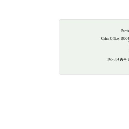
Presi
China Offic
365-834 충북