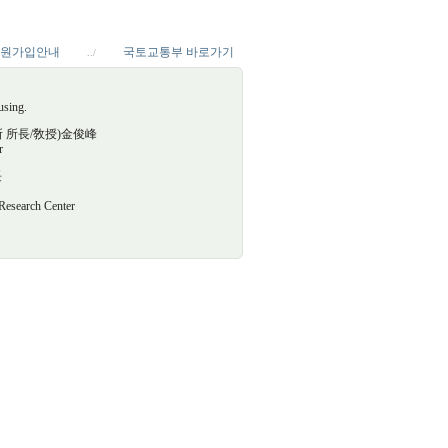
원가입안내
국토교통부 바로가기
../
using.
究所 所長/敎授)金俊峰
r
長
arch Center