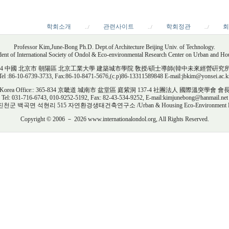
학회소개
관련사이트
학회정관
회
../
../
../
Professor Kim,June-Bong Ph.D. Dept.of Architecture Beijing Univ. of Technology.
dent of International Society of Ondol & Eco-environmental Research Center on Urban and Ho
e: 100044 中國 北京市 朝陽區 北京工業大學 建築城市學院 敎授/碩士導師(韓中未來經營硏
Tel :86-10-6739-3733, Fax:86-10-8471-5676,(c.p)86-13311589848 E-mail:jbkim@yonsei.ac.k
Korea Office:: 365-834 京畿道 城南市 盆堂區 庭紫洞 137-4 社團法人 國際溫突學會 會
Tel: 031-716-6743, 010-9252-5192, Fax: 82-43-534-9252, E-mail:kimjunebong@hanmail.net
 진천군 백곡면 석현리 515 자연환경생태건축연구소 /Urban & Housing Eco-Environment Rese
Copyright © 2006 － 2026 www.internationalondol.org, All Rights Reserved.