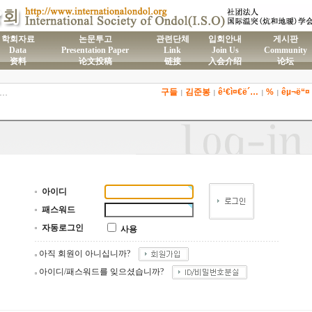
학회자료
논문투고
관련단체
입회안내
게시판
Data
Presentation Paper
Link
Join Us
Community
资料
论文投稿
链接
入会介绍
论坛
구들
김준봉
ê¹€ì¤€ë´…
%
êµ¬ë“¤
)국제온돌학회 연간 기부금 모금액 및 활용실적 명세서
|
|
|
|
2026년도 전통온돌기술자 교육 일정 안내
제61차 전통온돌기술자 1,2급 교육과정 모집
제59차 전통온돌기술자 1,2급 교육과정 모집 안내
제58차 전통온돌기술자 1,2급 교육과정 모집
아이디
패스워드
자동로그인
사용
아직 회원이 아니십니까?
아이디/패스워드를 잊으셨습니까?