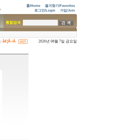
홈/Home
즐겨찾기/Favorites
로그인/Login
가입/Join
통합검색
â€¦Ã¬Â
2026년 08월 7일 금요일
|