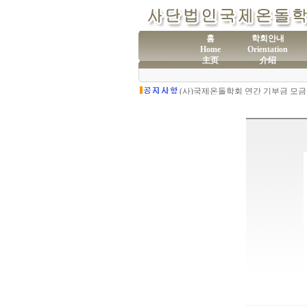
홈
학회안내
Home
Orientation
主页
介绍
(사
제60차 전통온돌기술자 교육 모집