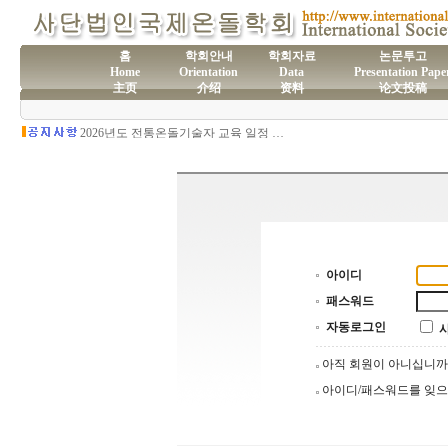
홈
학회안내
학회자료
논문투고
Home
Orientation
Data
Presentation Pape
主页
介绍
资料
论文投稿
(사)국제온돌학회 연간 기부금 모금액 및 활용실적 명세서
2026년도 전통온돌기술자 교육 일정 안내
제61차 전통온돌기술자 1,2급 교육과정 모집
제60차 전통온돌기술자 교육 모집
제59차 전통온돌기술자 1,2급 교육과정 모집 안내
제58차 전통온돌기술자 1,2급 교육과정 모집
아이디
패스워드
자동로그인
아직 회원이 아니십니
아이디/패스워드를 잊