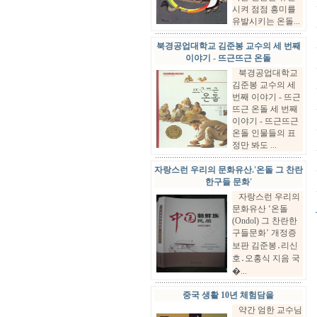
시켜 점점 흥미를
유발시키는 온돌...
북경공업대학교 김준봉 교수의 세 번째
이야기 - 뜨근뜨근 온돌
북경공업대학교
김준봉 교수의 세
번째 이야기 - 뜨근
뜨근 온돌 세 번째
이야기 - 뜨근뜨근
온돌 인물들의 표
정만 봐도 ...
자랑스런 우리의 문화유산.'온돌 그 찬란
한구들 문화'
자랑스런 우리의
문화유산 ‘온돌
(Ondol) 그 찬란한
구들문화’ 개정증
보판 김준봉․리신
호․오홍식 지음 국
�...
중국 생활 10년 체험담을
약간 엄한 교수님