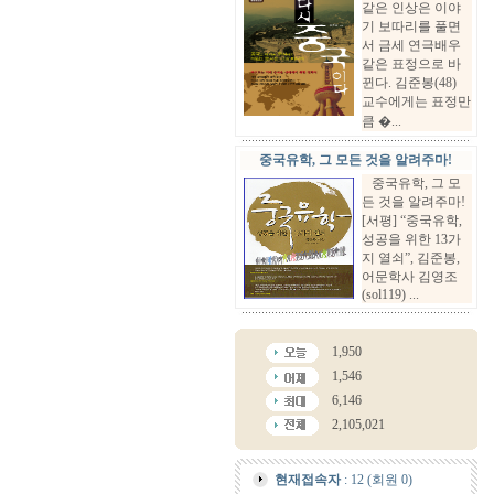
같은 인상은 이야
기 보따리를 풀면
서 금세 연극배우
같은 표정으로 바
뀐다. 김준봉(48)
교수에게는 표정만
큼 �...
중국유학, 그 모든 것을 알려주마!
중국유학, 그 모
든 것을 알려주마!
[서평] “중국유학,
성공을 위한 13가
지 열쇠”, 김준봉,
어문학사 김영조
(sol119) ...
1,950
1,546
6,146
2,105,021
현재접속자
: 12 (회원 0)