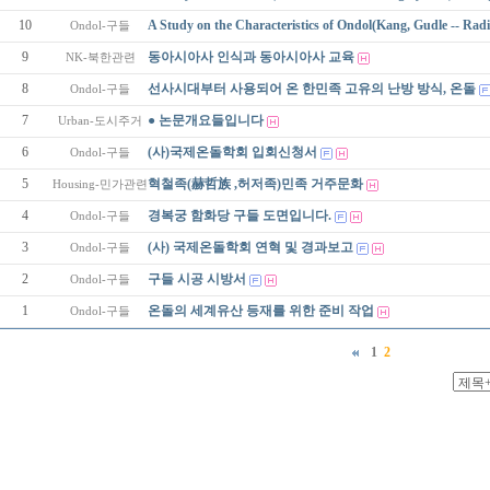
10
A Study on the Characteristics of Ondol(Kang, Gudle -- Ra
Ondol-구들
9
동아시아사 인식과 동아시아사 교육
NK-북한관련
8
선사시대부터 사용되어 온 한민족 고유의 난방 방식, 온돌
Ondol-구들
7
● 논문개요들입니다
Urban-도시주거
6
(사)국제온돌학회 입회신청서
Ondol-구들
5
혁철족(赫哲族 ,허저족)민족 거주문화
Housing-민가관련
4
경복궁 함화당 구들 도면입니다.
Ondol-구들
3
(사) 국제온돌학회 연혁 및 경과보고
Ondol-구들
2
구들 시공 시방서
Ondol-구들
1
온돌의 세계유산 등재를 위한 준비 작업
Ondol-구들
1
2