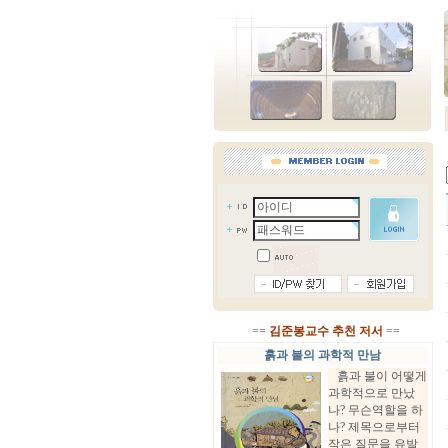
==
김준봉교수 추천 저서
==
흙과 불의 과학적 만남
흙과 불이 어떻게
과학적으로 만났
나? 무슨역할을 하
나? 제목으로부터
작은 질문을 유발