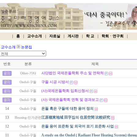
|
홈
|
교수소개
|
자료실
|
게시판
|
학 교
|
학회ㆍ연구회
|
교수소개
논문집
번호
분류
제목
사단법인 국제온돌학회 주소 및 연락처
Other-기타
구들 시공 시방서
Ondol-구들
(사)국제온돌학회 입회신청서
Ondol-구들
(사) 국제온돌학회 연혁 및 경과보고
Ondol-구들
14
온돌 혹은 구들에 대한 용어 정의
Ondol-구들
13
江原嶺東地域 田字집의 住居空間 比較硏究
Housing-민가관련
12
온돌 용어 표준화 및 외국어 표기 표준화 사업
Ondol-구들
11
A study on the Ondol ( Radiant Floor Heating System) thr
Ondol-구들