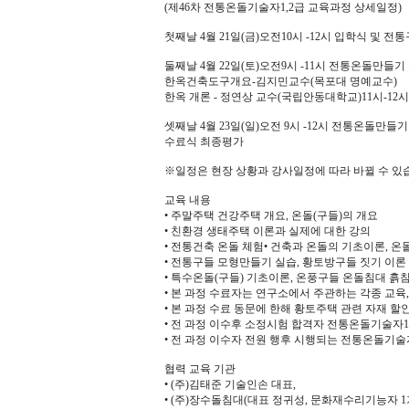
(제46차 전통온돌기술자1,2급 교육과정 상세일정)
첫째날 4월 21일(금)오전10시 -12시 입학식 및
둘째날 4월 22일(토)오전9시 -11시 전통온돌만들
한옥건축도구개요-김지민교수(목포대 명예교수)
한옥 개론 - 정연상 교수(국립안동대학교)11시-1
셋째날 4월 23일(일)오전 9시 -12시 전통온돌만
수료식 최종평가
※일정은 현장 상황과 강사일정에 따라 바뀔 수 있
교육 내용
• 주말주택 건강주택 개요, 온돌(구들)의 개요
• 친환경 생태주택 이론과 실제에 대한 강의
• 전통건축 온돌 체험• 건축과 온돌의 기초이론, 
• 전통구들 모형만들기 실습, 황토방구들 짓기 이론
• 특수온돌(구들) 기초이론, 온풍구들 온돌침대 흙
• 본 과정 수료자는 연구소에서 주관하는 각종 교육,
• 본 과정 수료 동문에 한해 황토주택 관련 자재 
• 전 과정 이수후 소정시험 합격자 전통온돌기술자1,
• 전 과정 이수자 전원 행후 시행되는 전통온돌기
협력 교육 기관
• (주)김태준 기술인손 대표,
• (주)장수돌침대(대표 정귀성, 문화재수리기능자 1