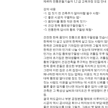
제46차 전통온돌기술자 1,2 급 교육과정 모집 안내
강의 내용
<1. 집 짓기 전 건축주가 알아야할 필수 사항>
<2. 좋은 시공자 구별하는 법>
<3. 품앗이를 통한 작은 한옥 짓기>
<4. 건강 한옥 황토방구들만들기 >
<5. 전통한옥 답사와 황토 구들방 체험>
건전한 한옥 품앗이 전통으로 황토구들방을 짓습니
한옥에 다 살고 싶은데 한옥에 살고 있는 사람이 많
한옥은 고래등같은 기와집만 생각하면 그렇게 되지
한옥은 반가와 민가로 나눌 수 있는데 대부분의 사
민가는 초가집 황토방구들방 너와집 귀틀집 두루 
그런데 초가집은 현대생활에 유지가 어렵고, 귀틀
황토구들방이 건강건축을 추구하는 현대인들에게 가
한옥 중에 온돌은 중요한 부분을 차지하고 있으며,
그런데 이런 집은 소위 집장사 업자에게 맞기기가 
왜냐하면 메이커가 있는 업체는 이윤도 적고 하자처
대략 황토방 열다섯평 정도 짓는 가격은 자기품을
짓는 사람도 이윤을 남겨야하는 데 서로의 신뢰를 
물론 좋은 업자를 만나면 되는데 좋은 업자 나쁜 업
건축은 그 특성상 날씨와 대지조건 주 변영향이 큰 
등.
결국 하도급이나 부분 공정분할 형태로 이루어지고
시공자 역시 공사대금 회수나 하자보수의 부담 때문
좋은 업자일수록 더욱 그렇죠. 그래서 옛 말에 집 지