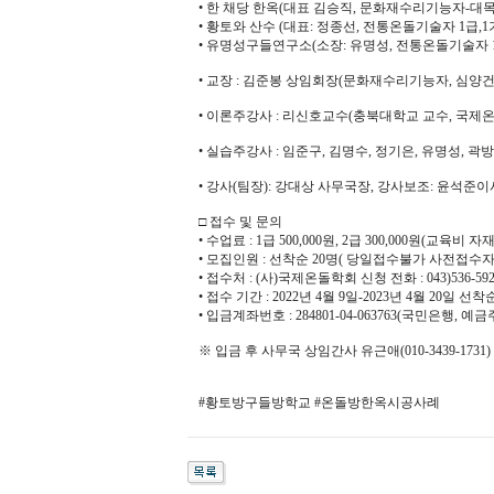
• 한 채당 한옥(대표 김승직, 문화재수리기능자-대목
• 황토와 산수 (대표: 정종선, 전통온돌기술자 1급,1
• 유명성구들연구소(소장: 유명성, 전통온돌기술자 1
• 교장 : 김준봉 상임회장(문화재수리기능자, 심양
• 이론주강사 : 리신호교수(충북대학교 교수, 국제온
• 실습주강사 : 임준구, 김명수, 정기은, 유명성, 
• 강사(팀장): 강대상 사무국장, 강사보조: 윤석준이사, 윤
□ 접수 및 문의
• 수업료 : 1급 500,000원, 2급 300,000원(교
• 모집인원 : 선착순 20명( 당일접수불가 사전접수자
• 접수처 : (사)국제온돌학회 신청 전화 : 043)536-5920 
• 접수 기간 : 2022년 4월 9일-2023년 4월 20일 
• 입금계좌번호 : 284801-04-063763(국민은행, 예
※ 입금 후 사무국 상임간사 유근애(010-3439-17
#황토방구들방학교 #온돌방한옥시공사례