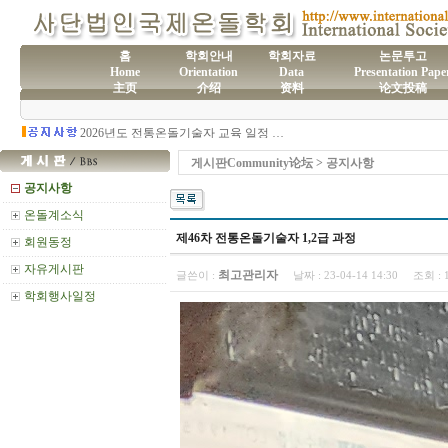
홈
학회안내
학회자료
논문투고
Home
Orientation
Data
Presentation Pape
主页
介绍
资料
论文投稿
(사)국제온돌학회 연간 기부금 모금액 및 활용실적 명세서
2026년도 전통온돌기술자 교육 일정 안내
제61차 전통온돌기술자 1,2급 교육과정 모집
제60차 전통온돌기술자 교육 모집
제59차 전통온돌기술자 1,2급 교육과정 모집 안내
게시판Community论坛 > 공지사항
제58차 전통온돌기술자 1,2급 교육과정 모집
공지사항
온돌계소식
제46차 전통온돌기술자 1,2급 과정
회원동정
자유게시판
최고관리자
글쓴이 :
날짜 :
23-04-14 14:30
조회 :
학회행사일정