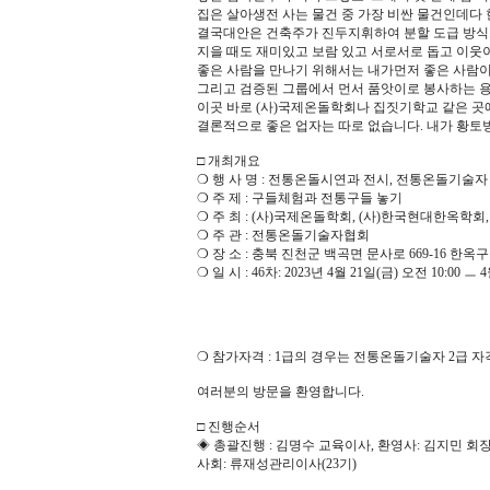
집은 살아생전 사는 물건 중 가장 비싼 물건인데다 
결국대안은 건축주가 진두지휘하여 분할 도급 방식으
지을 때도 재미있고 보람 있고 서로서로 돕고 이웃
좋은 사람을 만나기 위해서는 내가먼저 좋은 사람이
그리고 검증된 그룹에서 먼서 품앗이로 봉사하는 
이곳 바로 (사)국제온돌학회나 집짓기학교 같은 곳
결론적으로 좋은 업자는 따로 없습니다. 내가 황토
□ 개최개요
❍ 행 사 명 : 전통온돌시연과 전시, 전통온돌기술자 
❍ 주 제 : 구들체험과 전통구들 놓기
❍ 주 최 : (사)국제온돌학회, (사)한국현대한옥학회,
❍ 주 관 : 전통온돌기술자협회
❍ 장 소 : 충북 진천군 백곡면 문사로 669-16 
❍ 일 시 : 46차: 2023년 4월 21일(금) 오전 10:00 ㅡ 
❍ 참가자격 : 1급의 경우는 전통온돌기술자 2급 
여러분의 방문을 환영합니다.
□ 진행순서
◈ 총괄진행 : 김명수 교육이사, 환영사: 김지민 
사회: 류재성관리이사(23기)