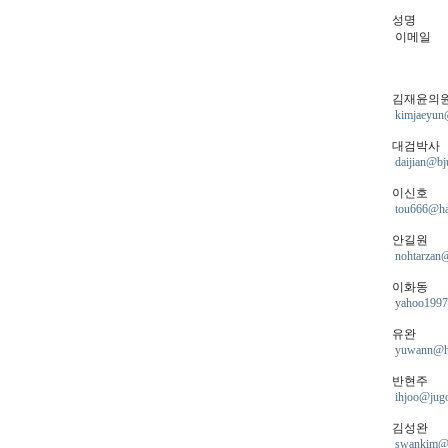
성명
이메일
김재윤의
kimjaeyun
대검박사
daijian@bj
이신호
tou666@ha
안길원
nohtarzan@
이화동
yahoo1997
유완
yuwann@ha
반현주
ihjoo@jugo
김성완
swankim@j