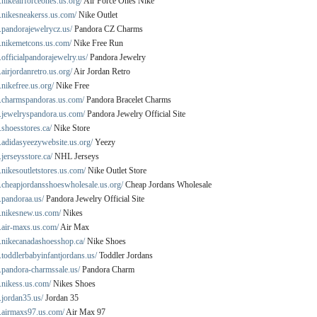
nikeairforceones.us.org/
Air Force Ones Nike
.nikesneakerss.us.com/
Nike Outlet
.pandorajewelrycz.us/
Pandora CZ Charms
.nikemetcons.us.com/
Nike Free Run
officialpandorajewelry.us/
Pandora Jewelry
airjordanretro.us.org/
Air Jordan Retro
nikefree.us.org/
Nike Free
.charmspandoras.us.com/
Pandora Bracelet Charms
.jewelryspandora.us.com/
Pandora Jewelry Official Site
shoesstores.ca/
Nike Store
.adidasyeezywebsite.us.org/
Yeezy
jerseysstore.ca/
NHL Jerseys
nikesoutletstores.us.com/
Nike Outlet Store
.cheapjordansshoeswholesale.us.org/
Cheap Jordans Wholesale
.pandoraa.us/
Pandora Jewelry Official Site
.nikesnew.us.com/
Nikes
.air-maxs.us.com/
Air Max
.nikecanadashoesshop.ca/
Nike Shoes
toddlerbabyinfantjordans.us/
Toddler Jordans
.pandora-charmssale.us/
Pandora Charm
.nikess.us.com/
Nikes Shoes
.jordan35.us/
Jordan 35
.airmaxs97.us.com/
Air Max 97