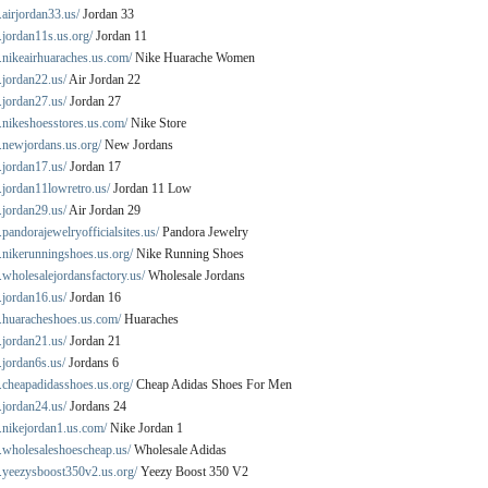
airjordan33.us/
Jordan 33
.jordan11s.us.org/
Jordan 11
.nikeairhuaraches.us.com/
Nike Huarache Women
.jordan22.us/
Air Jordan 22
.jordan27.us/
Jordan 27
.nikeshoesstores.us.com/
Nike Store
.newjordans.us.org/
New Jordans
.jordan17.us/
Jordan 17
.jordan11lowretro.us/
Jordan 11 Low
.jordan29.us/
Air Jordan 29
pandorajewelryofficialsites.us/
Pandora Jewelry
.nikerunningshoes.us.org/
Nike Running Shoes
wholesalejordansfactory.us/
Wholesale Jordans
.jordan16.us/
Jordan 16
.huaracheshoes.us.com/
Huaraches
.jordan21.us/
Jordan 21
jordan6s.us/
Jordans 6
.cheapadidasshoes.us.org/
Cheap Adidas Shoes For Men
.jordan24.us/
Jordans 24
.nikejordan1.us.com/
Nike Jordan 1
.wholesaleshoescheap.us/
Wholesale Adidas
.yeezysboost350v2.us.org/
Yeezy Boost 350 V2