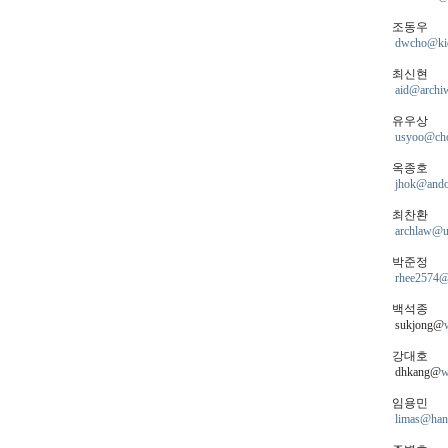
조동우
dwcho@kict
최신현
aid@archi
유우상
usyoo@cho
옥종호
jhok@ando
최찬환
archlaw@u
박준정
rhee2574@
백석종
sukjong@
강대호
dhkang@
w
임용민
limas@hanm