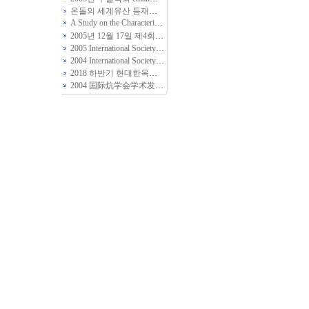
온돌의 세계유산 등재를 위한 준비 작업
(2)
A Study on the Characteristics of Ondol(Kang, Gudle -- Radiant floor heating System) found in Folk Housing of Several Peoples in North Area, Chin…
2005년 12월 17일 제4회 국제온돌학회 개최에 부쳐.....
(2)
2005 International Society of Ondol’s (溫突,炕, Radiant Floor Heating System) General Meeting and Housing Symposium
2004 International Society of Ondol’s (炕, Floor Radiant Heating System) General Meeting and Symposium
2018 하반기 현대한옥학회 한옥답사안내입니다
(11)
2004 国际炕学会学术发表大会
(1)