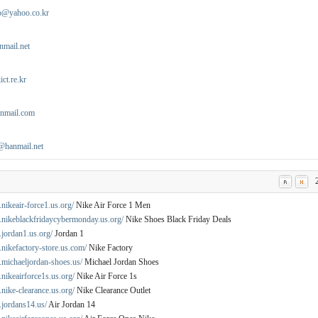
o@yahoo.co.kr
mail.net
ct.re.kr
nmail.com
@hanmail.net
23
nikeair-force1.us.org/
Nike Air Force 1 Men
.nikeblackfridaycybermonday.us.org/
Nike Shoes Black Friday Deals
jordan1.us.org/
Jordan 1
nikefactory-store.us.com/
Nike Factory
.michaeljordan-shoes.us/
Michael Jordan Shoes
nikeairforce1s.us.org/
Nike Air Force 1s
nike-clearance.us.org/
Nike Clearance Outlet
.jordans14.us/
Air Jordan 14