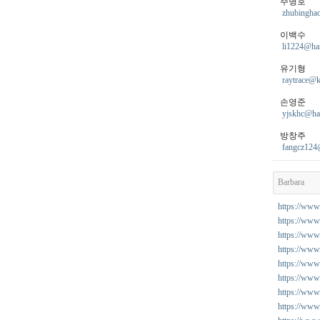
주병호
zhubingha
이백수
li1224@han
유기형
raytrace@ki
손영준
yjskhc@ha
방창주
fangcz124
Barbara
https://www.
https://www
https://www.
https://www.
https://www
https://www.
https://www.
https://www