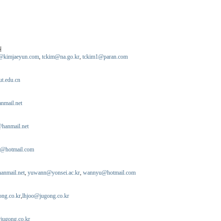
원
@kimjaeyun.com
,
tckim@na.go.kr
,
tckim1@paran.com
ut.edu.cn
nmail.net
hanmail.net
@hotmail.com
nmail.net
,
yuwann@yonsei.ac.kr
,
wannyu@hotmail.com
ng.co.kr
,
lhjoo@jugong.co.kr
ugong.co.kr