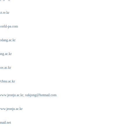
.re.kr
world-pa.com
dang.ac.kr
ng.ac.kr
os.ac.kr
cbnu.ac.kr
www.jeonju.ac.kr,
sukjong@hotmail.com
ww.jeonju.ac.kr
ail.net