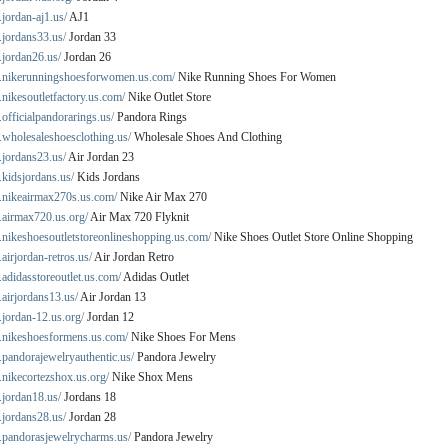
jordan-aj1.us/
AJ1
.jordans33.us/
Jordan 33
.jordan26.us/
Jordan 26
.nikerunningshoesforwomen.us.com/
Nike Running Shoes For Women
nikesoutletfactory.us.com/
Nike Outlet Store
officialpandorarings.us/
Pandora Rings
.wholesaleshoesclothing.us/
Wholesale Shoes And Clothing
.jordans23.us/
Air Jordan 23
kidsjordans.us/
Kids Jordans
.nikeairmax270s.us.com/
Nike Air Max 270
.airmax720.us.org/
Air Max 720 Flyknit
.nikeshoesoutletstoreonlineshopping.us.com/
Nike Shoes Outlet Store Online Shopping
airjordan-retros.us/
Air Jordan Retro
adidasstoreoutlet.us.com/
Adidas Outlet
airjordans13.us/
Air Jordan 13
jordan-12.us.org/
Jordan 12
.nikeshoesformens.us.com/
Nike Shoes For Mens
pandorajewelryauthentic.us/
Pandora Jewelry
nikecortezshox.us.org/
Nike Shox Mens
.jordan18.us/
Jordans 18
.jordans28.us/
Jordan 28
.pandorasjewelrycharms.us/
Pandora Jewelry