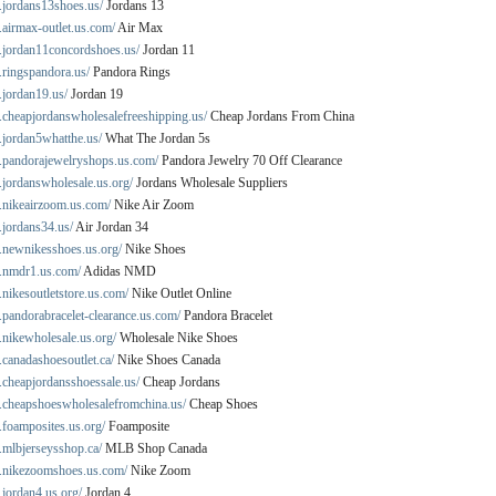
.jordans13shoes.us/
Jordans 13
airmax-outlet.us.com/
Air Max
.jordan11concordshoes.us/
Jordan 11
.ringspandora.us/
Pandora Rings
.jordan19.us/
Jordan 19
.cheapjordanswholesalefreeshipping.us/
Cheap Jordans From China
.jordan5whatthe.us/
What The Jordan 5s
.pandorajewelryshops.us.com/
Pandora Jewelry 70 Off Clearance
.jordanswholesale.us.org/
Jordans Wholesale Suppliers
.nikeairzoom.us.com/
Nike Air Zoom
.jordans34.us/
Air Jordan 34
.newnikesshoes.us.org/
Nike Shoes
.nmdr1.us.com/
Adidas NMD
nikesoutletstore.us.com/
Nike Outlet Online
pandorabracelet-clearance.us.com/
Pandora Bracelet
.nikewholesale.us.org/
Wholesale Nike Shoes
canadashoesoutlet.ca/
Nike Shoes Canada
.cheapjordansshoessale.us/
Cheap Jordans
.cheapshoeswholesalefromchina.us/
Cheap Shoes
.foamposites.us.org/
Foamposite
.mlbjerseysshop.ca/
MLB Shop Canada
.nikezoomshoes.us.com/
Nike Zoom
jordan4.us.org/
Jordan 4