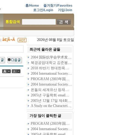
홈/Home
즐겨찾기/Favorites
로그인/Login
가입/Join
통합검색
â€¦Ã¬Â
2026년 08월 8일 토요일
|
최근에 올라온 글들
2004 国际炕学会学术发表大会
(1)
북경공업대학교 김준봉 교수의 세 번째 이야기 - 뜨근뜨근 온돌
(1)
2018 하반기 현대한옥학회 한옥답사안내입니다
(11)
2004 International Society of Ondol’s (炕, Floor Radiant Heating System) General Meeting and Symposium
PROGRAM (2003年国际炕学会学术大会安排)
(3)
2004 International Society of Ondol’s (炕, Floor Radiant Heating System) General Meeting and Symposium
온돌의 세계유산 등재를 위한 준비 작업
(2)
2005년 구들학회 email주소록입니다.
(3)
2005년 12월 17일 제4회 국제온돌학회 개최에 부쳐.....
(2)
A Study on the Characteristics of Ondol(Kang, Gudle -- Radiant floor heating System) found in Folk Housing of Several Peoples in North Area, Chin…
가장 많이 클릭한 글
PROGRAM (2003年国际炕学会学术大会安排)
(3)
2004 International Society of Ondol’s (炕, Floor Radiant Heating System) General Meeting and Symposium
2005년 구들학회 email주소록입니다.
(3)