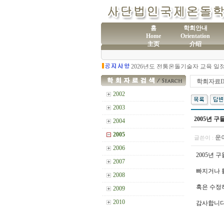
홈
학회안내
Home
Orientation
主页
介绍
(사
제60차 전통온돌기술자 교육 모집
학회자료Da
2002
2003
2005년 구
2004
2005
운
글쓴이 :
2006
2005년 
2007
빠지거나 
2008
혹은 수정
2009
2010
감사합니다