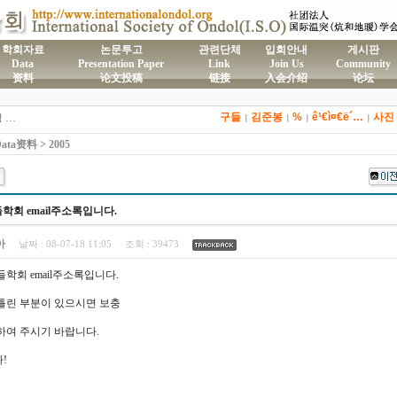
학회자료
논문투고
관련단체
입회안내
게시판
Data
Presentation Paper
Link
Join Us
Community
资料
论文投稿
链接
入会介绍
论坛
)국제온돌학회 연간 기부금 모금액 및 활용실적 명세서
구들
김준봉
%
ê¹€ì¤€ë´…
사진
2026년도 전통온돌기술자 교육 일정 안내
|
|
|
|
제61차 전통온돌기술자 1,2급 교육과정 모집
ta资料 > 2005
제59차 전통온돌기술자 1,2급 교육과정 모집 안내
제58차 전통온돌기술자 1,2급 교육과정 모집
들학회 email주소록입니다.
아
날짜 :
08-07-18 11:05
조회 :
39473
구들학회 email주소록입니다.
틀린 부분이 있으시면 보충
하여 주시기 바랍니다.
!