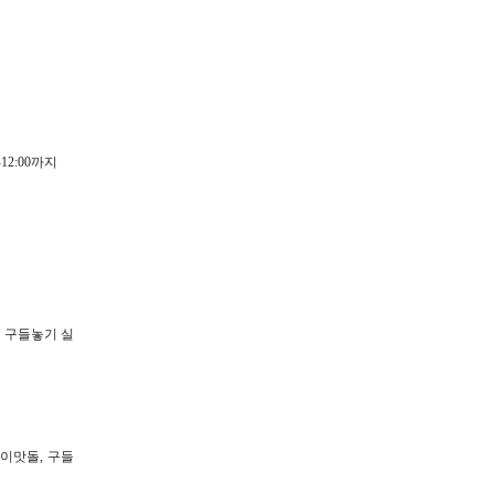
12:00까지
신 구들놓기 실
과 이맛돌, 구들