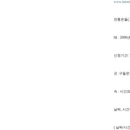
www.interna
전통온돌(
때 : 200
신청기간: 
곳 :구들
속 : 시간표
날짜, 시간
( 날짜/시간