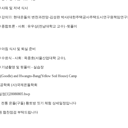
:00 샤워 및 저녁 식사
21:00 강의11: 현대온돌의 변천과전망-김성완 박사(대한주택공사주택도시연구원책임연구
2:00 종합토론 - 사회 : 유우상(전남대학교 교수) -뒷풀이
8:00 아침 식사 및 퇴실 준비
9:00 수료식 - 사회 : 옥종호(서울산업대학 교수),
1:30 기념촬영 및 뒷풀이 - 실습장
(Goodle) and Hwangto-Bang(Yellow Soil House) Camp
농공학회 (사)국제온돌학회
[1]20080805.hwp
8월 전통 온돌(구들) 황토방 짓기 체험 상세일정입니다
원 협찬점검 부탁드립니다