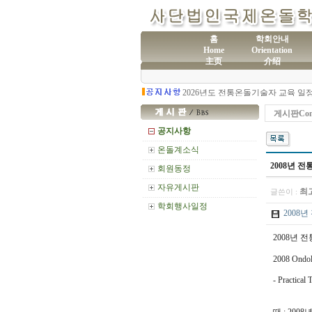
홈
학회안내
Home
Orientation
主页
介绍
(사
제60차 전통온돌기술자 교육 모집
게시판Com
공지사항
온돌계소식
2008년 
회원동정
자유게시판
최
글쓴이 :
학회행사일정
2008년 
2008년 
2008 Ondol
- Practical