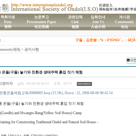
학회자료
논문투고
관련단체
입회안내
게시판
Data
Presentation Paper
Link
Join Us
Community
资料
论文投稿
链接
入会介绍
论坛
)국제온돌학회 연간 기부금 모금액 및 활용실적 명세서
구들
김준봉
%
ê¹€ì¤€ë´…
â€¦
2026년도 전통온돌기술자 교육 일정 안내
|
|
|
|
제61차 전통온돌기술자 1,2급 교육과정 모집
munity论坛 > 공지사항
제59차 전통온돌기술자 1,2급 교육과정 모집 안내
제58차 전통온돌기술자 1,2급 교육과정 모집
전통 온돌(구들) 놓기와 친환경 생태주택 흙집 짓기 체험
고관리자
날짜 :
08-08-06 00:42
조회 :
44721
전통온돌체험교육20080805.hwp (15.5K), Down : 22, 2008-08-06 00:42:14
전통 온돌(구들) 놓기와 친환경 생태주택 흙집 짓기 체험
(Goodle) and Hwangto-Bang(Yellow Soil House) Camp
 Training for Constructing Traditional Ondol and Natural Soil House –