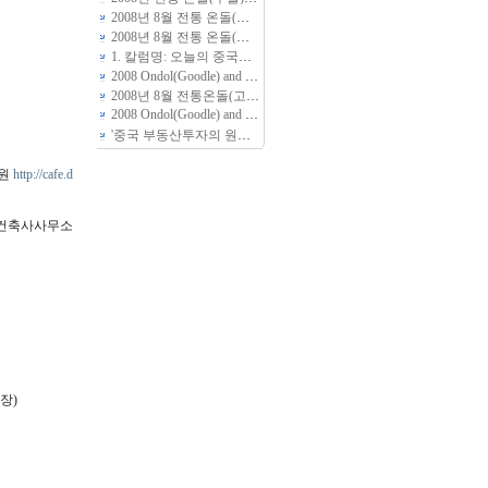
2008년 8월 전통 온돌(구들) 황토방 짓기 체험 상세일정입니다
2008년 8월 전통 온돌(구들) 황토방 짓기 체험 상세일정
(2)
1. 칼럼명: 오늘의 중국교육
2008 Ondol(Goodle) and Hwangto-Bang(Yellow Soil House) Camp --2008年8月传统温突（地暖+炕）黄土房建造体验教育
2008년 8월 전통온돌(고래)놓기와 친환경 생태주택 흙집 짓기 체험 교육안내
2008 Ondol(Goodle) and Hwangto-Bang(Yellow Soil House) Camp
'중국 부동산투자의 원칙" 특강 안내
구원
http://cafe.d
화/건축사사무소
장)