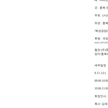
때 : 2008
곳 : 충
주최 : (
주관 : 
/북경공업
후원 : 
aum.net/urb
협찬:(주)
양지/충북
세부일정
8.13. (수)
09:00-1
10:00-
회장인사:
축사: 김