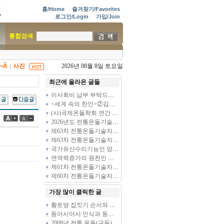
홈/Home
즐겨찾기/Favorites
로그인/Login
가입/Join
통합검색
Ã¬Â
사진
2026년 08월 8일 토요일
|
최근에 올라온 글들
이사회비 납부 부탁드립니다
(6)
<세계 속의 한인>②김준봉 북경공업대 교수
(39)
(사)국제온돌학회 연간 기부금 모금액 및 활용실적 명세서
2026년도 전통온돌기술자 교육 일정 안내
제63차 전통온돌기술자 1,2급 교육 과정 안내
제63차 전통온돌기술자 1,2급 교육 과정 안내
국가유산수리기능인 양성과정 모집
면역력증가의 원천인 온돌
(10)
제61차 전통온돌기술자 1,2급 교육과정 모집
제60차 전통온돌기술자 교육 모집
가장 많이 클릭한 글
황토방 집짓기 순서와 실제
동아시아사 인식과 동아시아사 교육
(3)
2008년 전통 온돌(구들) 놓기와 친환경 생태주택 흙집 짓기 체험