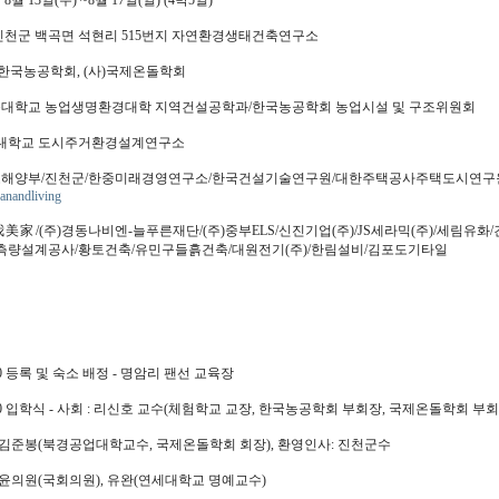
년 8월 13일(수) ~8월 17일(일) (4박5일)
북 진천군 백곡면 석현리 515번지 자연환경생태건축연구소
사)한국농공학회, (사)국제온돌학회
충북대학교 농업생명환경대학 지역건설공학과/한국농공학회 농업시설 및 구조위원회
대학교 도시주거환경설계연구소
국토해양부/진천군/한중미래경영연구소/한국건설기술연구원/대한주택공사주택도시연
anandliving
我美家/(주)경동나비엔-늘푸른재단/(주)중부ELS/신진기업(주)/JS세라믹(주)/세림유
측량설계공사/황토건축/유민구들흙건축/대원전기(주)/한림설비/김포도기타일
0:00 등록 및 숙소 배정 - 명암리 팬선 교육장
11:00 입학식 - 사회 : 리신호 교수(체험학교 교장, 한국농공학회 부회장, 국제온돌학회 부회
 김준봉(북경공업대학교수, 국제온돌학회 회장), 환영인사: 진천군수
재윤의원(국회의원), 유완(연세대학교 명예교수)