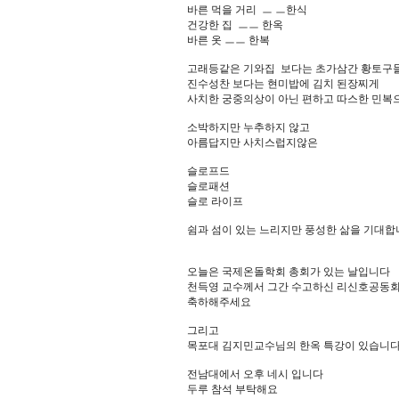
바른 먹을 거리 ㅡ ㅡ한식
건강한 집 ㅡㅡ 한옥
바른 옷 ㅡㅡ 한복
고래등같은 기와집 보다는 초가삼간 황토구
진수성찬 보다는 현미밥에 김치 된장찌게
사치한 궁중의상이 아닌 편하고 따스한 민복
소박하지만 누추하지 않고
아름답지만 사치스럽지않은
슬로프드
슬로패션
슬로 라이프
쉼과 섬이 있는 느리지만 풍성한 삶을 기대합
오늘은 국제온돌학회 총회가 있는 날입니다
천득영 교수께서 그간 수고하신 리신호공동회
축하해주세요
그리고
목포대 김지민교수님의 한옥 특강이 있습니
전남대에서 오후 네시 입니다
두루 참석 부탁해요