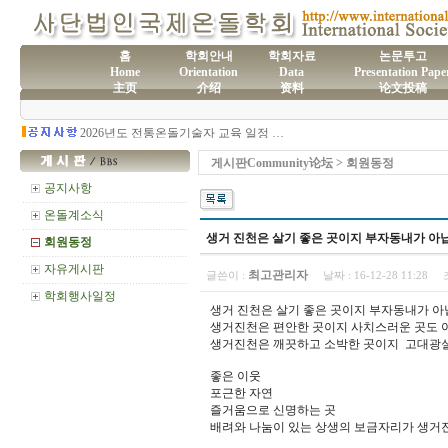
홈
학회안내
학회자료
논문투고
Home
Orientation
Data
Presentation Pape
主页
介绍
资料
论文投稿
(사)국제온돌학회 연간 기부금 모금액 및 활용실적 명세서
2026년도 전통온돌기술자 교육 일정 안내
제61차 전통온돌기술자 1,2급 교육과정 모집
제60차 전통온돌기술자 교육 모집
게시판Community论坛 > 회원동정
제59차 전통온돌기술자 1,2급 교육과정 모집 안내
제58차 전통온돌기술자 1,2급 교육과정 모집
공지사항
온돌계소식
생거 진천은 살기 좋은 곳이지 부자동내가 아
회원동정
자유게시판
최고관리자
글쓴이 :
날짜 :
16-12-28 11:28
학회행사일정
생거 진천은 살기 좋은 곳이지 부자동내가 
생거진천은 편안한 곳이지 사치스러운 곳도 
생거진천은 깨끗하고 소박한 곳이지 고대광실
좋은 이웃
포근한 자연
즐거움으로 신명하는 곳
배려와 나눔이 있는 상생의 보금자리가 생거